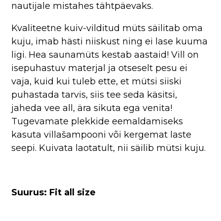
nautijale mistahes tähtpäevaks.
Kvaliteetne kuiv-vilditud müts säilitab oma
kuju, imab hästi niiskust ning ei lase kuuma
ligi. Hea saunamüts kestab aastaid! Vill on
isepuhastuv materjal ja otseselt pesu ei
vaja, kuid kui tuleb ette, et mütsi siiski
puhastada tarvis, siis tee seda käsitsi,
jaheda vee all, ära sikuta ega venita!
Tugevamate plekkide eemaldamiseks
kasuta villašampooni või kergemat laste
seepi. Kuivata laotatult, nii säilib mütsi kuju.
Suurus: Fit all size