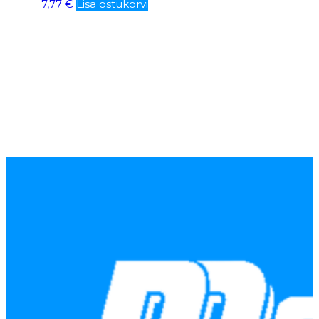
7,77
€
Lisa ostukorvi