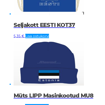
Seljakott EESTI KOT37
5,35
€
Lisa ostukorvi
Müts LIPP Masinkootud MU8