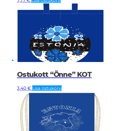
7,77
€
Lisa ostukorvi
Ostukott “Õnne” KOT
3,40
€
Lisa ostukorvi