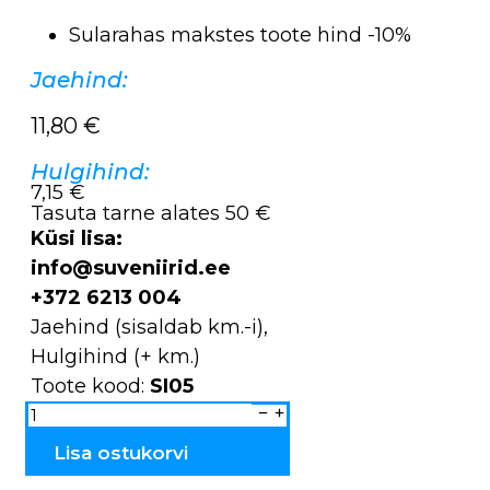
Sularahas makstes toote hind -10%
Jaehind:
11,80
€
Hulgihind:
7,15 €
Tasuta tarne alates 50 €
Küsi lisa:
info@suveniirid.ee
+372 6213 004
Jaehind (sisaldab km.-i),
Hulgihind (+ km.)
Toote kood:
SI05
Saunamüts
NAISTE
SI05
kogus
Lisa ostukorvi