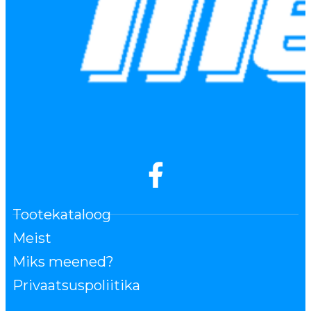
Tootekataloog
Meist
Miks meened?
Privaatsuspoliitika