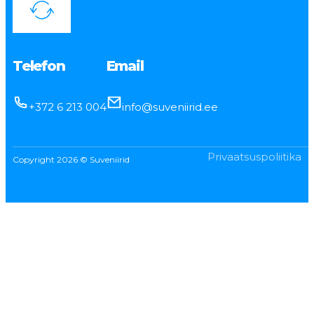
Telefon
Email
+372 6 213 004
info@suveniirid.ee
Privaatsuspoliitika
Copyright 2026 © Suveniirid