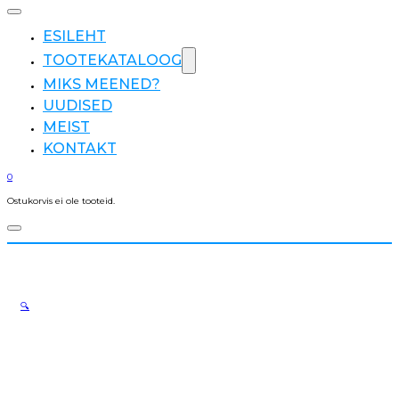
ESILEHT
TOOTEKATALOOG
MIKS MEENED?
UUDISED
MEIST
KONTAKT
0
Ostukorvis ei ole tooteid.
🔍