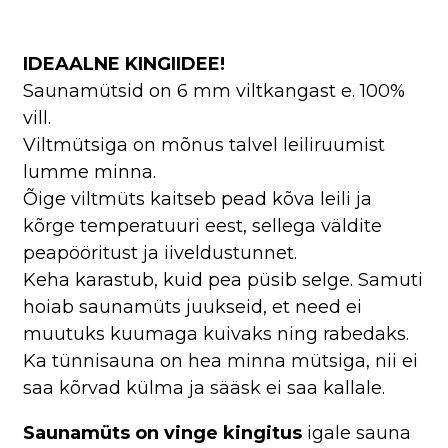
IDEAALNE KINGIIDEE!
Saunamütsid on 6 mm viltkangast e. 100%
vill.
Viltmütsiga on mõnus talvel leiliruumist
lumme minna.
Õige viltmüts kaitseb pead kõva leili ja
kõrge temperatuuri eest, sellega väldite
peapööritust ja iiveldustunnet.
Keha karastub, kuid pea püsib selge. Samuti
hoiab saunamüts juukseid, et need ei
muutuks kuumaga kuivaks ning rabedaks.
Ka tünnisauna on hea minna mütsiga, nii ei
saa kõrvad külma ja sääsk ei saa kallale.
Saunamüts on
vinge kingitus
igale sauna