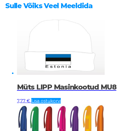
Sulle Võiks Veel Meeldida
Müts LIPP Masinkootud MU8
7,77
€
Lisa ostukorvi