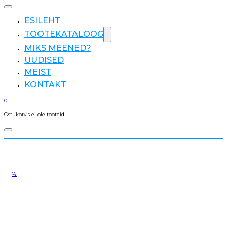
ESILEHT
TOOTEKATALOOG
MIKS MEENED?
UUDISED
MEIST
KONTAKT
0
Ostukorvis ei ole tooteid.
🔍