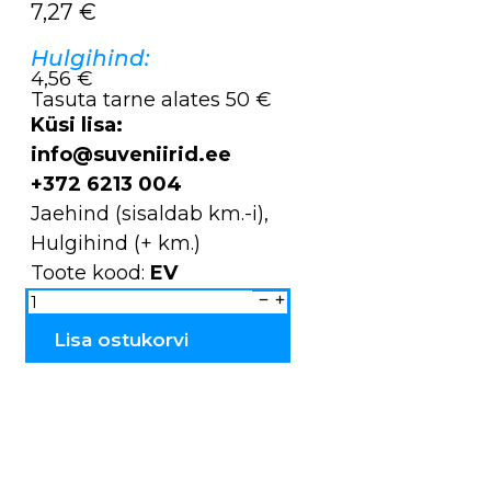
7,27
€
Hulgihind:
4,56 €
Tasuta tarne alates 50 €
Küsi lisa:
info@suveniirid.ee
+372 6213 004
Jaehind (sisaldab km.-i),
Hulgihind (+ km.)
Toote kood:
EV
Seinavapid
EV
kogus
Lisa ostukorvi