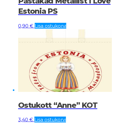
Pastakad Metallist I Love
Estonia PS
0,90
€
Lisa ostukorvi
Ostukott “Anne” KOT
3,40
€
Lisa ostukorvi