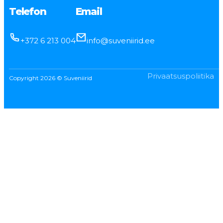
Telefon
Email
+372 6 213 004
info@suveniirid.ee
Privaatsuspoliitika
Copyright 2026 © Suveniirid