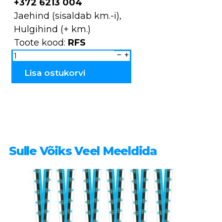
+372 6213 004
Jaehind (sisaldab km.-i),
Hulgihind (+ km.)
Toote kood:
RFS
SIRJE
&
SIIM
RFS
Lisa ostukorvi
kogus
Sulle Võiks Veel Meeldida