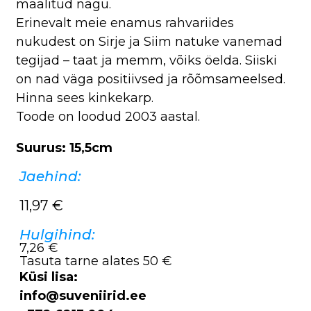
maalitud nägu.
Erinevalt meie enamus rahvariides
nukudest on Sirje ja Siim natuke vanemad
tegijad – taat ja memm, võiks öelda. Siiski
on nad väga positiivsed ja rõõmsameelsed.
Hinna sees kinkekarp.
Toode on loodud 2003 aastal.
Suurus: 15,5cm
Jaehind:
11,97
€
Hulgihind:
7,26 €
Tasuta tarne alates 50 €
Küsi lisa:
info@suveniirid.ee