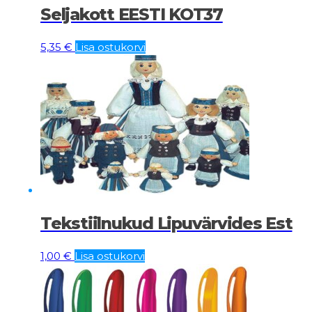
Seljakott EESTI KOT37
5,35
€
Lisa ostukorvi
Tekstiilnukud Lipuvärvides Est
1,00
€
Lisa ostukorvi