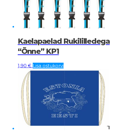
Kaelapaelad Rukililledega
“Õnne” KP1
1,90
€
Lisa ostukorvi