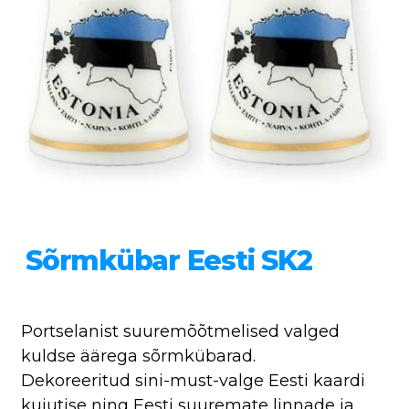
Sõrmkübar Eesti SK2
Portselanist suuremõõtmelised valged
kuldse äärega sõrmkübarad.
Dekoreeritud sini-must-valge Eesti kaardi
kujutise ning Eesti suuremate linnade ja