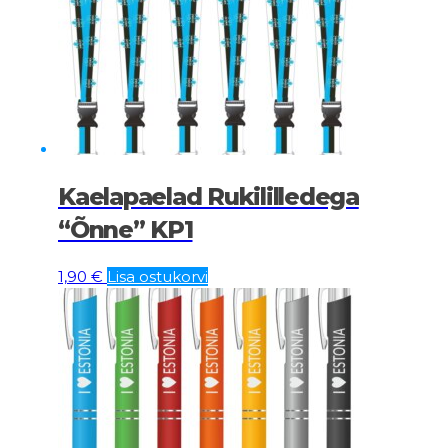
Kaelapaelad Rukililledega
“Õnne” KP1
1,90
€
Lisa ostukorvi