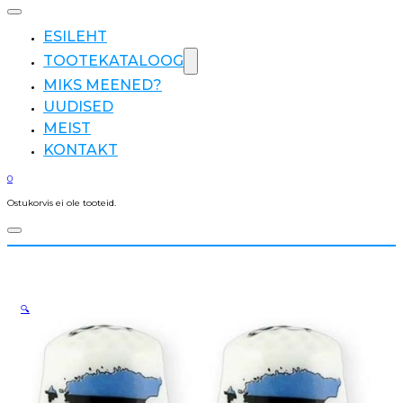
ESILEHT
TOOTEKATALOOG
MIKS MEENED?
UUDISED
MEIST
KONTAKT
0
Ostukorvis ei ole tooteid.
🔍