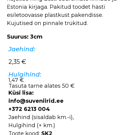
Estonia kirjaga. Pakitud toodet hästi
esiletoovasse plastkust pakendisse.
Kujutised on pinnale trükitud.
Suurus: 3cm
Jaehind:
2,35
€
Hulgihind:
1,47 €
Tasuta tarne alates 50 €
Küsi lisa:
info@suveniirid.ee
+372 6213 004
Jaehind (sisaldab km.-i),
Hulgihind (+ km.)
Toote kood:
SK2