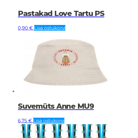
Pastakad Love Tartu PS
0,90
€
Lisa ostukorvi
Suvemüts Anne MU9
6,75
€
Lisa ostukorvi