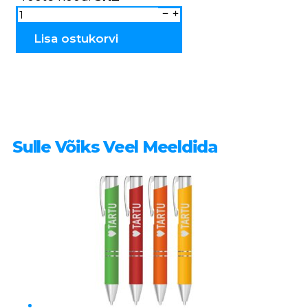
Sõrmkübar
Eesti
SK2
kogus
Lisa ostukorvi
Sulle Võiks Veel Meeldida