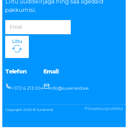
Liitu uudiskirjaga ning saa ägedaid
pakkumisi.
Liitu
Telefon
Email
+372 6 213 004
info@suveniirid.ee
Privaatsuspoliitika
Copyright 2026 © Suveniirid