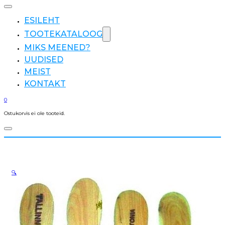
ESILEHT
TOOTEKATALOOG
MIKS MEENED?
UUDISED
MEIST
KONTAKT
0
Ostukorvis ei ole tooteid.
🔍