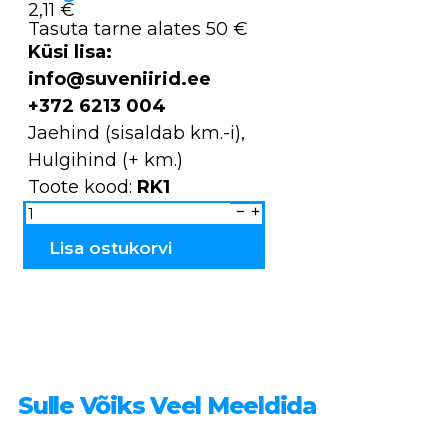
2,11 €
Tasuta tarne alates 50 €
Küsi lisa:
info@suveniirid.ee
+372 6213 004
Jaehind (sisaldab km.-i),
Hulgihind (+ km.)
Toote kood:
RK1
Suhkrukulp
kadakast
RK1
kogus
Lisa ostukorvi
Sulle Võiks Veel Meeldida