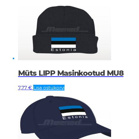
Müts LIPP Masinkootud MU8
7,77
€
Lisa ostukorvi