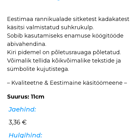
Eestimaa rannikualade sitketest kadakatest
käsitsi valmistatud suhkrukulp.
Sobib kasutamiseks enamuse köögitööde
abivahendina.
Kiri pidemel on põletusrauaga põletatud.
Võimalik tellida kõikvõimalike tekstide ja
sümbolite kujutistega.
– Kvaliteetne & Eestimaine käsitöömeene –
Suurus: 11cm
Jaehind:
3,36
€
Hulgihind: