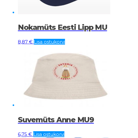
Nokamüts Eesti Lipp MU
8,87
€
Lisa ostukorvi
Suvemüts Anne MU9
6,75
€
Lisa ostukorvi