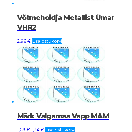
Võtmehoidja Metallist Ümar
VHR2
2,96
€
Lisa ostukorvi
Märk Valgamaa Vapp MAM
Algne
Current
1,68
€
1,34
€
Lisa ostukorvi