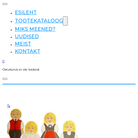
ESILEHT
TOOTEKATALOOG
MIKS MEENED?
UUDISED
MEIST
KONTAKT
0
Ostukorvis ei ole tooteid.
🔍