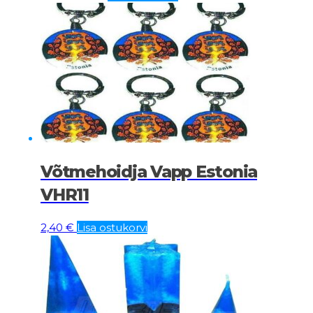
hind
price
oli:
is:
1,68 €.
1,34 €.
Võtmehoidja Vapp Estonia
VHR11
2,40
€
Lisa ostukorvi