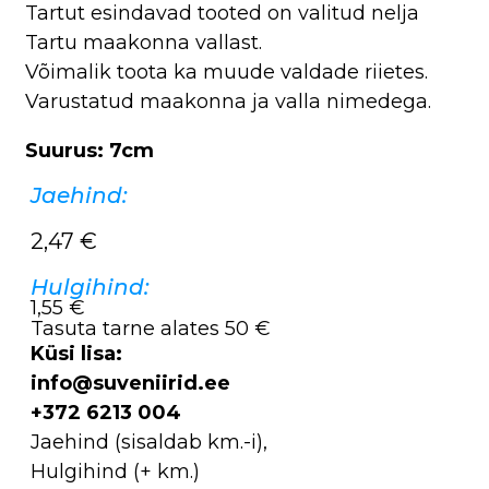
Tartut esindavad tooted on valitud nelja
Tartu maakonna vallast.
Võimalik toota ka muude valdade riietes.
Varustatud maakonna ja valla nimedega.
Suurus: 7cm
Jaehind:
2,47
€
Hulgihind:
1,55 €
Tasuta tarne alates 50 €
Küsi lisa:
info@suveniirid.ee
+372 6213 004
Jaehind (sisaldab km.-i),
Hulgihind (+ km.)