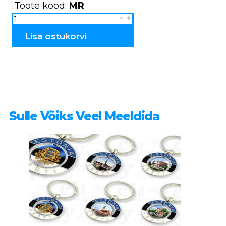
Toote kood:
MR
Suveniirmagnet
ANNE
Tartu
MR
Lisa ostukorvi
kogus
Sulle Võiks Veel Meeldida