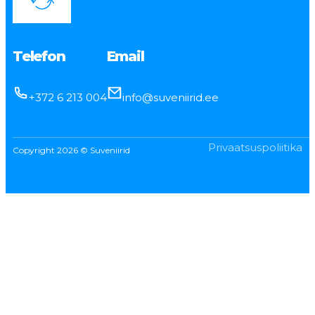
Telefon
Email
+372 6 213 004
info@suveniirid.ee
Privaatsuspoliitika
Copyright 2026 © Suveniirid