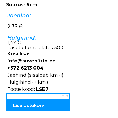
Suurus: 6cm
Jaehind:
2,35
€
Hulgihind:
1,47 €
Tasuta tarne alates 50 €
Küsi lisa:
info@suveniirid.ee
+372 6213 004
Jaehind (sisaldab km.-i),
Hulgihind (+ km.)
Toote kood:
LSE7
Taldrik
mini
portselanist
Tallinn
Lisa ostukorvi
&
Estonia
LSE7
kogus