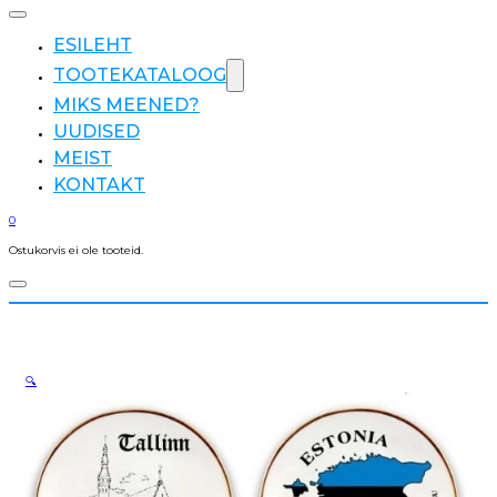
ESILEHT
TOOTEKATALOOG
MIKS MEENED?
UUDISED
MEIST
KONTAKT
0
Ostukorvis ei ole tooteid.
🔍