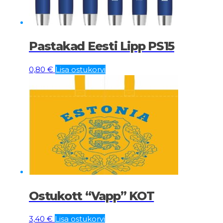
Pastakad Eesti Lipp PS15
0,80
€
Lisa ostukorvi
Ostukott “Vapp” KOT
3,40
€
Lisa ostukorvi