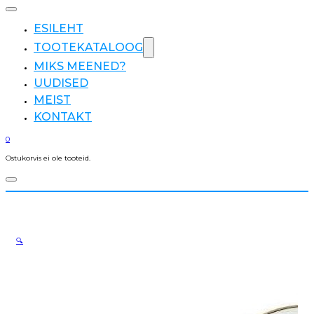
ESILEHT
TOOTEKATALOOG
MIKS MEENED?
UUDISED
MEIST
KONTAKT
0
Ostukorvis ei ole tooteid.
🔍