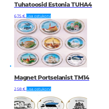
Tuhatoosid Estonia TUHA4
6,75
€
Lisa ostukorvi
Magnet Portselanist TM14
2,58
€
Lisa ostukorvi