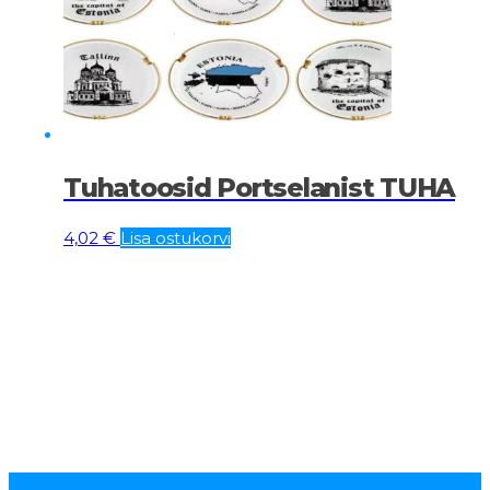
Tuhatoosid Portselanist TUHA
4,02
€
Lisa ostukorvi