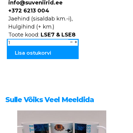
info@suveniirid.ee
+372 6213 004
Jaehind (sisaldab km.-i),
Hulgihind (+ km.)
Toote kood:
LSE7 & LSE8
Taldrikud
Narva
LSE7
&
Lisa ostukorvi
LSE8
kogus
Sulle Võiks Veel Meeldida