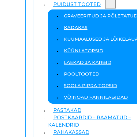
PUIDUST TOOTED
GRAVEERITUD JA PÕLETATU
KADAKAS
KUUMAALUSED JA LÕIKELAU
KÜÜNLATOPSID
LAEKAD JA KARBID
POOLTOOTED
SOOLA PIPRA TOPSID
VÕINOAD PANNILABIDAD
PASTAKAD
POSTKAARDID – RAAMATUD –
KALENDRID
RAHAKASSAD