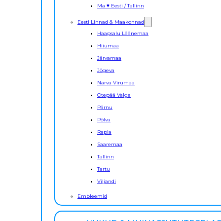
Ma ♥ Eesti / Tallinn
Eesti Linnad & Maakonnad
Haapsalu Läänemaa
Hiiumaa
Järvamaa
Jõgeva
Narva Virumaa
Otepää Valga
Pärnu
Põlva
Rapla
Saaremaa
Tallinn
Tartu
Viljandi
Embleemid