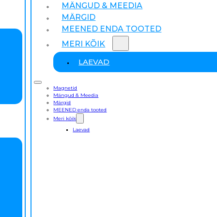
MÄNGUD & MEEDIA
MÄRGID
MEENED ENDA TOOTED
MERI KÕIK
LAEVAD
Magnetid
Mängud & Meedia
Märgid
MEENED enda tooted
Meri kõik
Laevad