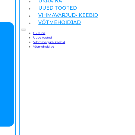
UKRAINA
UUED TOOTED
VIHMAVARJUD- KEEBID
VÕTMEHOIDJAD
Ukraina
Uued tooted
Vihmavarjud- keebid
Võtmehoidjad