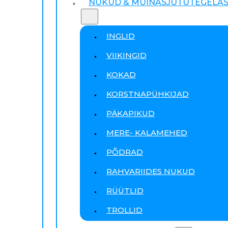
NUKUD & MUINASJUTUTEGELA
INGLID
VIIKINGID
KOKAD
KORSTNAPÜHKIJAD
PÄKAPIKUD
MERE- KALAMEHED
PÕDRAD
RAHVARIIDES NUKUD
RÜÜTLID
TROLLID