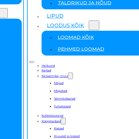
TALDRIKUD JA NÕUD
LIPUD
LOODUS KÕIK
LOOMAD KÕIK
PEHMED LOOMAD
Helkurid
Kellad
Keraamika, muu
Majad
Majakad
Sõrmkübarad
Tuhatoosid
Kollektsioonid
Köögitarbed
Kapad
Kruusid ja topsid