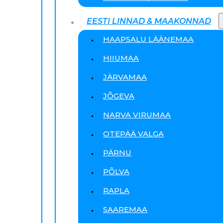
EESTI LINNAD & MAAKONNAD
HAAPSALU LÄÄNEMAA
HIIUMAA
JÄRVAMAA
JÕGEVA
NARVA VIRUMAA
OTEPÄÄ VALGA
PÄRNU
PÕLVA
RAPLA
SAAREMAA