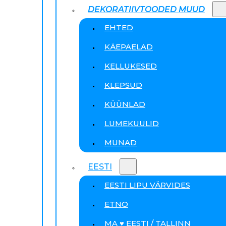
DEKORATIIVTOODED MUUD
EHTED
KÄEPAELAD
KELLUKESED
KLEPSUD
KÜÜNLAD
LUMEKUULID
MUNAD
EESTI
EESTI LIPU VÄRVIDES
ETNO
MA ♥ EESTI / TALLINN