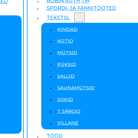
ROBIN RUTH TM
SED
SPORDI- JA FÄNNITOOTED
TEKSTIIL
KINDAD
KOTID
MÜTSID
PÜKSID
SALLID
SAUNAMÜTSID
SOKID
T SÄRGID
VILLANE
TÖÖD