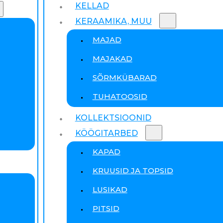
KELLAD
KERAAMIKA, MUU
MAJAD
MAJAKAD
SÕRMKÜBARAD
TUHATOOSID
KOLLEKTSIOONID
KÖÖGITARBED
KAPAD
KRUUSID JA TOPSID
LUSIKAD
PITSID