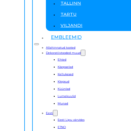
TALLINN
TARTU
VILJANDI
EMBLEEMID
Allahinnatud tooted
Dekoratiivtooded muud
Ehted
Käepaelad
Kellukesed
Klepsud
Küünlad
Lumekuulid
Munad
Eesti
Eesti Lipu värvides
ETNO