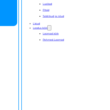
Lusikad
Pitsid
Taldrikud ja nõud
Lipud
Loodus kõik
Loomad kõik
Pehmed Loomad