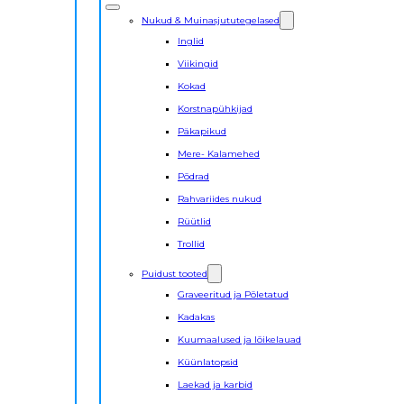
Nukud & Muinasjututegelased
Inglid
Viikingid
Kokad
Korstnapühkijad
Päkapikud
Mere- Kalamehed
Põdrad
Rahvariides nukud
Rüütlid
Trollid
Puidust tooted
Graveeritud ja Põletatud
Kadakas
Kuumaalused ja lõikelauad
Küünlatopsid
Laekad ja karbid