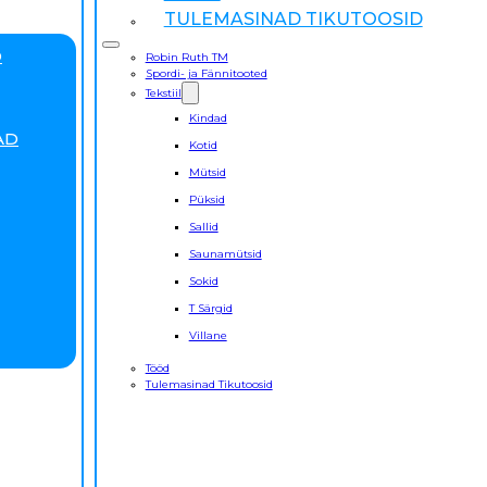
TULEMASINAD TIKUTOOSID
D
Robin Ruth TM
Spordi- ja Fännitooted
Tekstiil
Kindad
AD
Kotid
Mütsid
Püksid
Sallid
Saunamütsid
Sokid
T Särgid
Villane
Tööd
Tulemasinad Tikutoosid