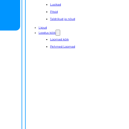
Lusikad
Pitsid
Taldrikud ja nõud
Lipud
Loodus kõik
Loomad kõik
Pehmed Loomad