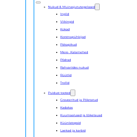
Nukud & Muinasjututegelased
Inglid
Viikingid
Kokad
Korstnapühkijad
Päkapikud
Mere- Kalamehed
Põdrad
Rahvariides nukud
Rüütlid
Trollid
Puidust tooted
Graveeritud ja Põletatud
Kadakas
Kuumaalused ja lõikelauad
Küünlatopsid
Laekad ja karbid