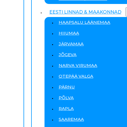
EESTI LINNAD & MAAKONNAD
HAAPSALU LÄÄNEMAA
HIIUMAA
JÄRVAMAA
JÕGEVA
NARVA VIRUMAA
OTEPÄÄ VALGA
PÄRNU
PÕLVA
RAPLA
SAAREMAA