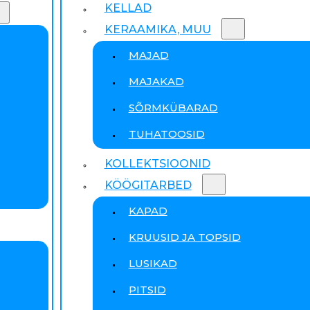
KELLAD
KERAAMIKA, MUU
MAJAD
MAJAKAD
SÕRMKÜBARAD
TUHATOOSID
KOLLEKTSIOONID
KÖÖGITARBED
KAPAD
KRUUSID JA TOPSID
LUSIKAD
PITSID