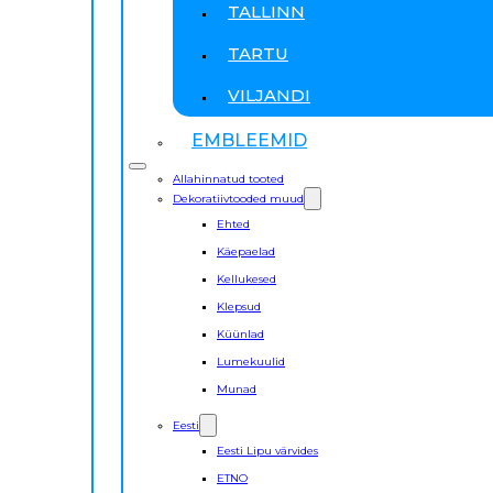
TALLINN
TARTU
VILJANDI
EMBLEEMID
Allahinnatud tooted
Dekoratiivtooded muud
Ehted
Käepaelad
Kellukesed
Klepsud
Küünlad
Lumekuulid
Munad
Eesti
Eesti Lipu värvides
ETNO