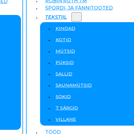
ROBIN RUTH TM
SED
SPORDI- JA FÄNNITOOTED
TEKSTIIL
KINDAD
KOTID
MÜTSID
PÜKSID
SALLID
SAUNAMÜTSID
SOKID
T SÄRGID
VILLANE
TÖÖD