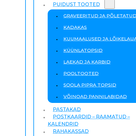
PUIDUST TOOTED
GRAVEERITUD JA PÕLETATU
KADAKAS
KUUMAALUSED JA LÕIKELAU
KÜÜNLATOPSID
LAEKAD JA KARBID
POOLTOOTED
SOOLA PIPRA TOPSID
VÕINOAD PANNILABIDAD
PASTAKAD
POSTKAARDID – RAAMATUD –
KALENDRID
RAHAKASSAD