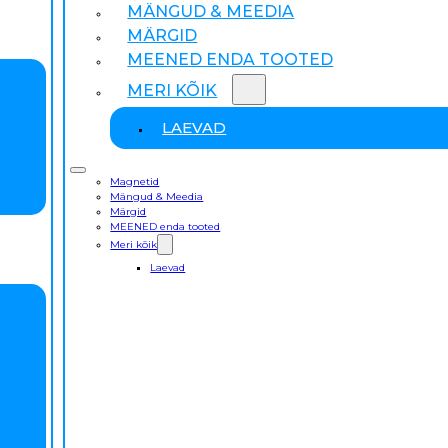
MÄNGUD & MEEDIA
MÄRGID
MEENED ENDA TOOTED
MERI KÕIK
LAEVAD
Magnetid
Mängud & Meedia
Märgid
MEENED enda tooted
Meri kõik
Laevad