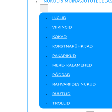
NUKUD & MUINASJUTUTEGELA
INGLID
VIIKINGID
KOKAD
KORSTNAPÜHKIJAD
PÄKAPIKUD
MERE- KALAMEHED
PÕDRAD
RAHVARIIDES NUKUD
RÜÜTLID
TROLLID