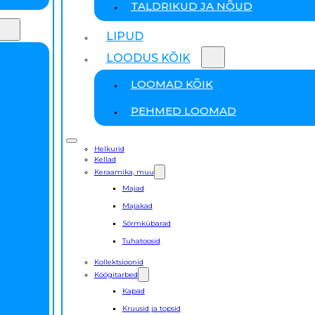
TALDRIKUD JA NÕUD
LIPUD
LOODUS KÕIK
LOOMAD KÕIK
PEHMED LOOMAD
Helkurid
Kellad
Keraamika, muu
Majad
Majakad
Sõrmkübarad
Tuhatoosid
Kollektsioonid
Köögitarbed
Kapad
Kruusid ja topsid