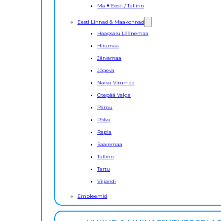
Ma ♥ Eesti / Tallinn
Eesti Linnad & Maakonnad
Haapsalu Läänemaa
Hiiumaa
Järvamaa
Jõgeva
Narva Virumaa
Otepää Valga
Pärnu
Põlva
Rapla
Saaremaa
Tallinn
Tartu
Viljandi
Embleemid