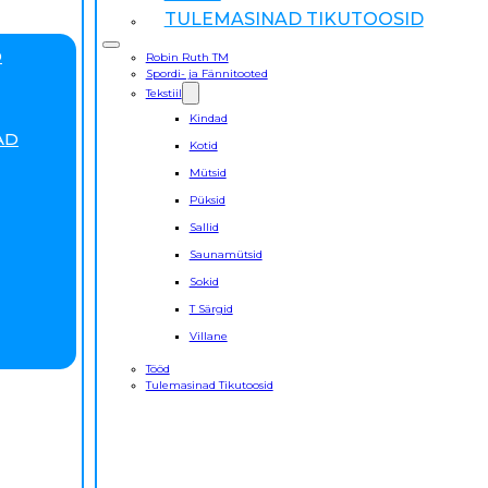
TULEMASINAD TIKUTOOSID
D
Robin Ruth TM
Spordi- ja Fännitooted
Tekstiil
Kindad
AD
Kotid
Mütsid
Püksid
Sallid
Saunamütsid
Sokid
T Särgid
Villane
Tööd
Tulemasinad Tikutoosid