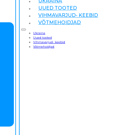
UKRAINA
UUED TOOTED
VIHMAVARJUD- KEEBID
VÕTMEHOIDJAD
Ukraina
Uued tooted
Vihmavarjud- keebid
Võtmehoidjad