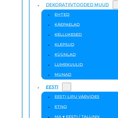
DEKORATIIVTOODED MUUD
EHTED
KÄEPAELAD
KELLUKESED
KLEPSUD
KÜÜNLAD
LUMEKUULID
MUNAD
EESTI
EESTI LIPU VÄRVIDES
ETNO
MA ♥ EESTI / TALLINN