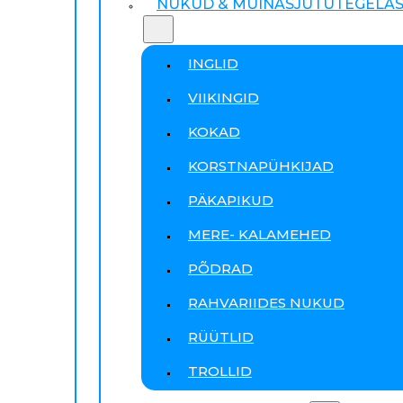
NUKUD & MUINASJUTUTEGELA
INGLID
VIIKINGID
KOKAD
KORSTNAPÜHKIJAD
PÄKAPIKUD
MERE- KALAMEHED
PÕDRAD
RAHVARIIDES NUKUD
RÜÜTLID
TROLLID