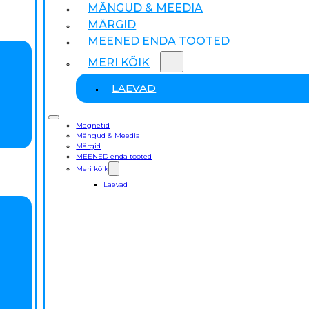
MÄNGUD & MEEDIA
MÄRGID
MEENED ENDA TOOTED
MERI KÕIK
LAEVAD
Magnetid
Mängud & Meedia
Märgid
MEENED enda tooted
Meri kõik
Laevad