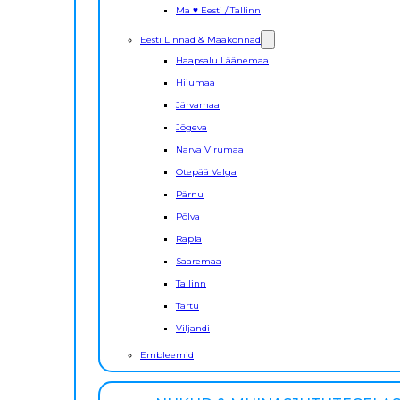
Ma ♥ Eesti / Tallinn
Eesti Linnad & Maakonnad
Haapsalu Läänemaa
Hiiumaa
Järvamaa
Jõgeva
Narva Virumaa
Otepää Valga
Pärnu
Põlva
Rapla
Saaremaa
Tallinn
Tartu
Viljandi
Embleemid