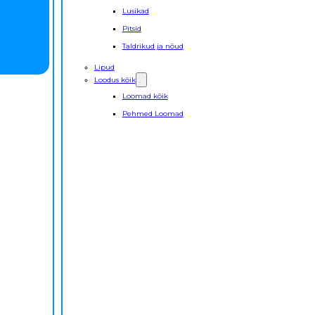
Lusikad
Pitsid
Taldrikud ja nõud
Lipud
Loodus kõik
Loomad kõik
Pehmed Loomad