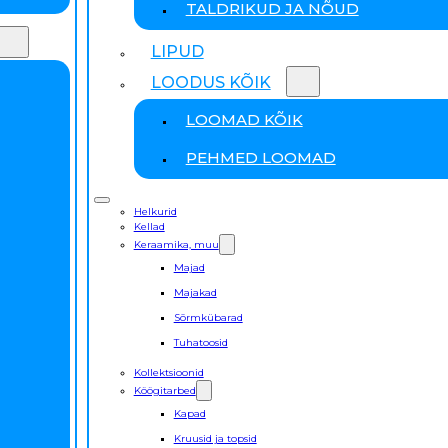
TALDRIKUD JA NÕUD
LIPUD
LOODUS KÕIK
LOOMAD KÕIK
PEHMED LOOMAD
Helkurid
Kellad
Keraamika, muu
Majad
Majakad
Sõrmkübarad
Tuhatoosid
Kollektsioonid
Köögitarbed
Kapad
Kruusid ja topsid