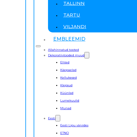
TALLINN
TARTU
VILJANDI
EMBLEEMID
Allahinnatud tooted
Dekoratiivtooded muud
Ehted
Käepaelad
Kellukesed
Klepsud
Küünlad
Lumekuulid
Munad
Eesti
Eesti Lipu värvides
ETNO