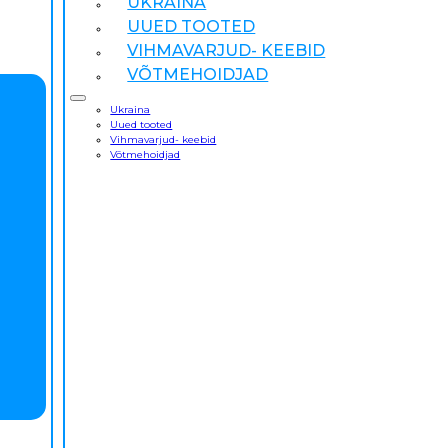
UKRAINA
UUED TOOTED
VIHMAVARJUD- KEEBID
VÕTMEHOIDJAD
Ukraina
Uued tooted
Vihmavarjud- keebid
Võtmehoidjad