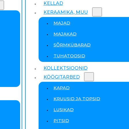
KELLAD
KERAAMIKA, MUU
MAJAD
MAJAKAD
SÕRMKÜBARAD
TUHATOOSID
KOLLEKTSIOONID
KÖÖGITARBED
KAPAD
KRUUSID JA TOPSID
LUSIKAD
PITSID