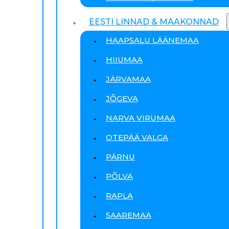
EESTI LINNAD & MAAKONNAD
HAAPSALU LÄÄNEMAA
HIIUMAA
JÄRVAMAA
JÕGEVA
NARVA VIRUMAA
OTEPÄÄ VALGA
PÄRNU
PÕLVA
RAPLA
SAAREMAA