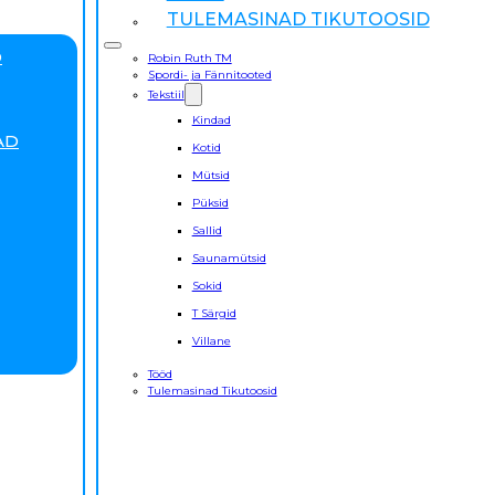
TULEMASINAD TIKUTOOSID
D
Robin Ruth TM
Spordi- ja Fännitooted
Tekstiil
Kindad
AD
Kotid
Mütsid
Püksid
Sallid
Saunamütsid
Sokid
T Särgid
Villane
Tööd
Tulemasinad Tikutoosid