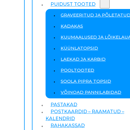
PUIDUST TOOTED
GRAVEERITUD JA PÕLETATU
KADAKAS
KUUMAALUSED JA LÕIKELAU
KÜÜNLATOPSID
LAEKAD JA KARBID
POOLTOOTED
SOOLA PIPRA TOPSID
VÕINOAD PANNILABIDAD
PASTAKAD
POSTKAARDID – RAAMATUD –
KALENDRID
RAHAKASSAD