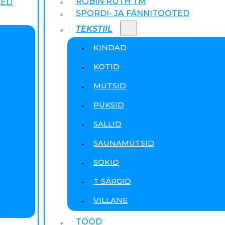
ROBIN RUTH TM
SED
SPORDI- JA FÄNNITOOTED
TEKSTIIL
KINDAD
KOTID
MÜTSID
PÜKSID
SALLID
SAUNAMÜTSID
SOKID
T SÄRGID
VILLANE
TÖÖD