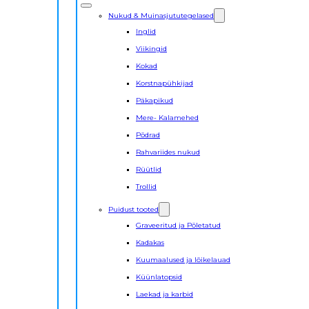
Nukud & Muinasjututegelased
Inglid
Viikingid
Kokad
Korstnapühkijad
Päkapikud
Mere- Kalamehed
Põdrad
Rahvariides nukud
Rüütlid
Trollid
Puidust tooted
Graveeritud ja Põletatud
Kadakas
Kuumaalused ja lõikelauad
Küünlatopsid
Laekad ja karbid