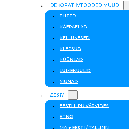
DEKORATIIVTOODED MUUD
EHTED
KÄEPAELAD
KELLUKESED
KLEPSUD
KÜÜNLAD
LUMEKUULID
MUNAD
EESTI
EESTI LIPU VÄRVIDES
ETNO
MA ♥ EESTI / TALLINN