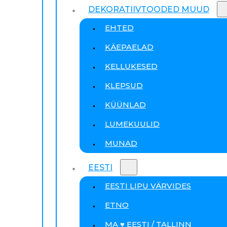
DEKORATIIVTOODED MUUD
EHTED
KÄEPAELAD
KELLUKESED
KLEPSUD
KÜÜNLAD
LUMEKUULID
MUNAD
EESTI
EESTI LIPU VÄRVIDES
ETNO
MA ♥ EESTI / TALLINN