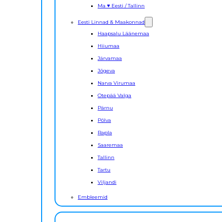
Ma ♥ Eesti / Tallinn
Eesti Linnad & Maakonnad
Haapsalu Läänemaa
Hiiumaa
Järvamaa
Jõgeva
Narva Virumaa
Otepää Valga
Pärnu
Põlva
Rapla
Saaremaa
Tallinn
Tartu
Viljandi
Embleemid