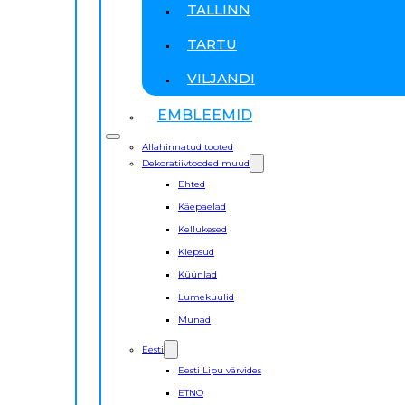
TALLINN
TARTU
VILJANDI
EMBLEEMID
Allahinnatud tooted
Dekoratiivtooded muud
Ehted
Käepaelad
Kellukesed
Klepsud
Küünlad
Lumekuulid
Munad
Eesti
Eesti Lipu värvides
ETNO