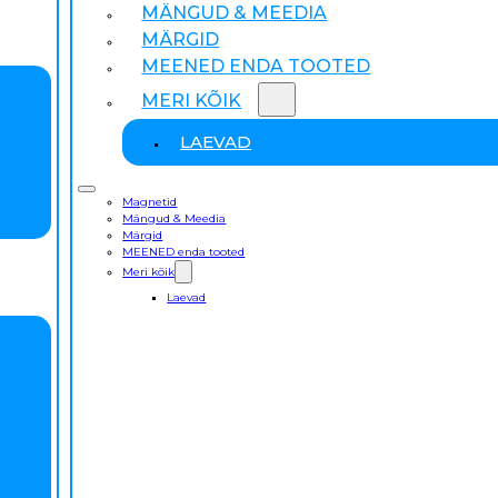
MÄNGUD & MEEDIA
MÄRGID
MEENED ENDA TOOTED
MERI KÕIK
LAEVAD
Magnetid
Mängud & Meedia
Märgid
MEENED enda tooted
Meri kõik
Laevad