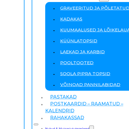
GRAVEERITUD JA PÕLETATU
KADAKAS
KUUMAALUSED JA LÕIKELAU
KÜÜNLATOPSID
LAEKAD JA KARBID
POOLTOOTED
SOOLA PIPRA TOPSID
VÕINOAD PANNILABIDAD
PASTAKAD
POSTKAARDID – RAAMATUD –
KALENDRID
RAHAKASSAD
Nukud & Muinasjututegelased