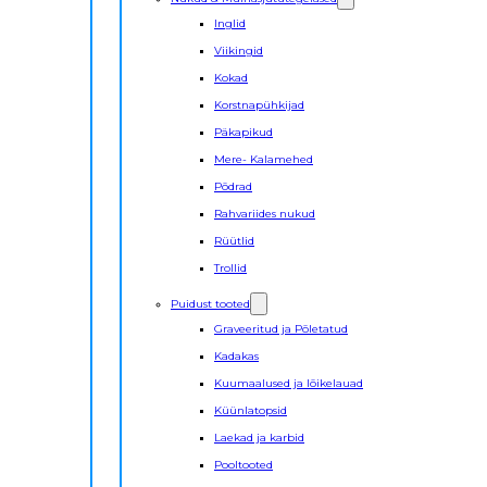
Inglid
Viikingid
Kokad
Korstnapühkijad
Päkapikud
Mere- Kalamehed
Põdrad
Rahvariides nukud
Rüütlid
Trollid
Puidust tooted
Graveeritud ja Põletatud
Kadakas
Kuumaalused ja lõikelauad
Küünlatopsid
Laekad ja karbid
Pooltooted