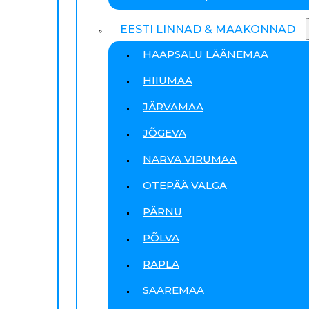
EESTI LINNAD & MAAKONNAD
HAAPSALU LÄÄNEMAA
HIIUMAA
JÄRVAMAA
JÕGEVA
NARVA VIRUMAA
OTEPÄÄ VALGA
PÄRNU
PÕLVA
RAPLA
SAAREMAA