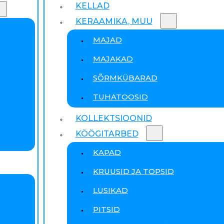
KELLAD
KERAAMIKA, MUU
MAJAD
MAJAKAD
SÕRMKÜBARAD
TUHATOOSID
KOLLEKTSIOONID
KÖÖGITARBED
KAPAD
KRUUSID JA TOPSID
LUSIKAD
PITSID