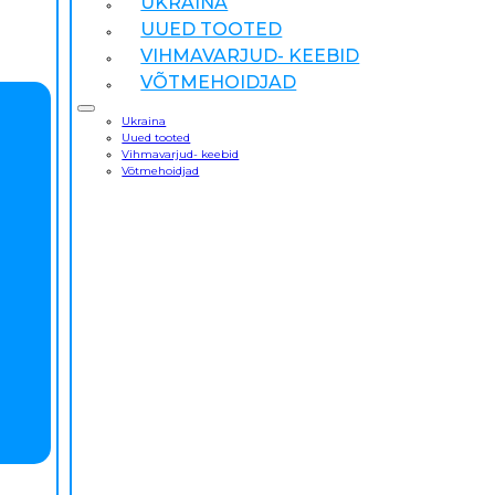
UKRAINA
UUED TOOTED
VIHMAVARJUD- KEEBID
VÕTMEHOIDJAD
Ukraina
Uued tooted
Vihmavarjud- keebid
Võtmehoidjad