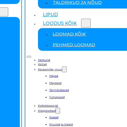
TALDRIKUD JA NÕUD
LIPUD
LOODUS KÕIK
LOOMAD KÕIK
PEHMED LOOMAD
Helkurid
Kellad
Keraamika, muu
Majad
Majakad
Sõrmkübarad
Tuhatoosid
Kollektsioonid
Köögitarbed
Kapad
Kruusid ja topsid