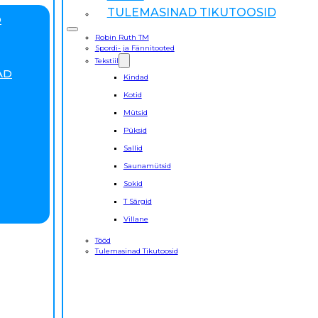
TULEMASINAD TIKUTOOSID
D
Robin Ruth TM
Spordi- ja Fännitooted
Tekstiil
AD
Kindad
Kotid
Mütsid
Püksid
Sallid
Saunamütsid
Sokid
T Särgid
Villane
Tööd
Tulemasinad Tikutoosid