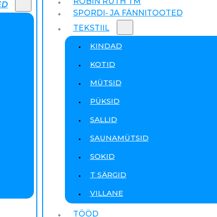
ROBIN RUTH TM
ED
SPORDI- JA FÄNNITOOTED
TEKSTIIL
KINDAD
KOTID
MÜTSID
PÜKSID
SALLID
SAUNAMÜTSID
SOKID
T SÄRGID
VILLANE
TÖÖD