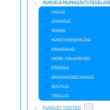
NUKUD & MUINASJUTUTEGELAS
INGLID
VIIKINGID
KOKAD
KORSTNAPÜHKIJAD
PÄKAPIKUD
MERE- KALAMEHED
PÕDRAD
RAHVARIIDES NUKUD
RÜÜTLID
TROLLID
PUIDUST TOOTED