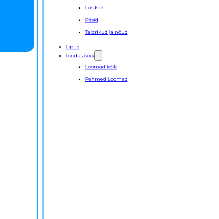
Lusikad
Pitsid
Taldrikud ja nõud
Lipud
Loodus kõik
Loomad kõik
Pehmed Loomad