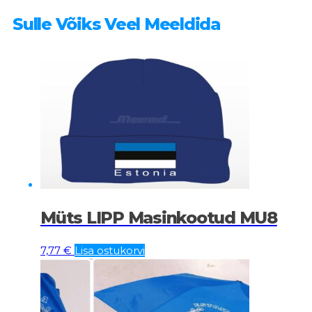
Sulle Võiks Veel Meeldida
Müts LIPP Masinkootud MU8
7,77
€
Lisa ostukorvi