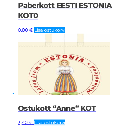
Paberkott EESTI ESTONIA
KOT0
0,80
€
Lisa ostukorvi
Ostukott “Anne” KOT
3,40
€
Lisa ostukorvi