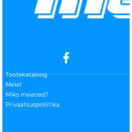
Tootekataloog
Meist
Miks meened?
Privaatsuspoliitika