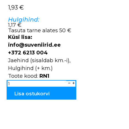
1,93
€
Hulgihind:
1,17 €
Tasuta tarne alates 50 €
Küsi lisa:
info@suveniirid.ee
+372 6213 004
Jaehind (sisaldab km.-i),
Hulgihind (+ km.)
Toote kood:
RN1
Võinoad
põletatud
Estonia
&
Lisa ostukorvi
Tallinn
RN1
kogus