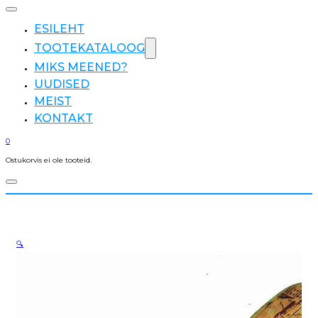
ESILEHT
TOOTEKATALOOG
MIKS MEENED?
UUDISED
MEIST
KONTAKT
0
Ostukorvis ei ole tooteid.
🔍