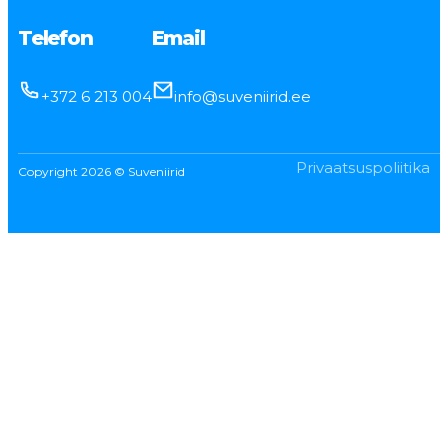
Telefon
Email
+372 6 213 004
info@suveniirid.ee
Privaatsuspoliitika
Copyright 2026 © Suveniirid