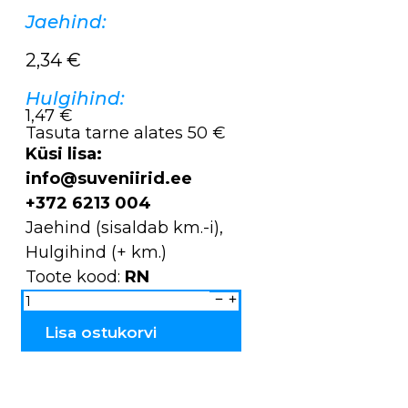
Jaehind:
2,34
€
Hulgihind:
1,47 €
Tasuta tarne alates 50 €
Küsi lisa:
info@suveniirid.ee
+372 6213 004
Jaehind (sisaldab km.-i),
Hulgihind (+ km.)
Toote kood:
RN
Võinuga
Eesti
RN
kogus
Lisa ostukorvi