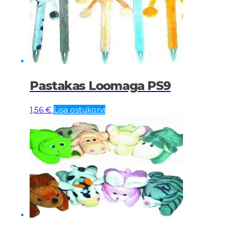
Pastakas Loomaga PS9
1,56
€
Lisa ostukorvi