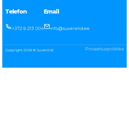
Telefon
Email
+372 6 213 004
info@suveniirid.ee
Privaatsuspoliitika
Copyright 2026 © Suveniirid