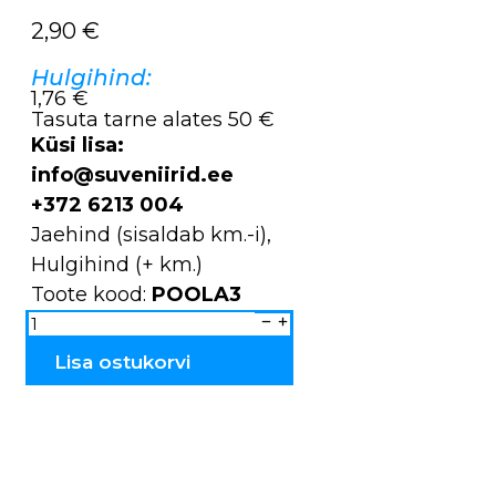
2,90
€
Hulgihind:
1,76 €
Tasuta tarne alates 50 €
Küsi lisa:
info@suveniirid.ee
+372 6213 004
Jaehind (sisaldab km.-i),
Hulgihind (+ km.)
Toote kood:
POOLA3
Võtmehoidja
pärlitega
pehme
ÖÖKULL
Lisa ostukorvi
poola3
kogus