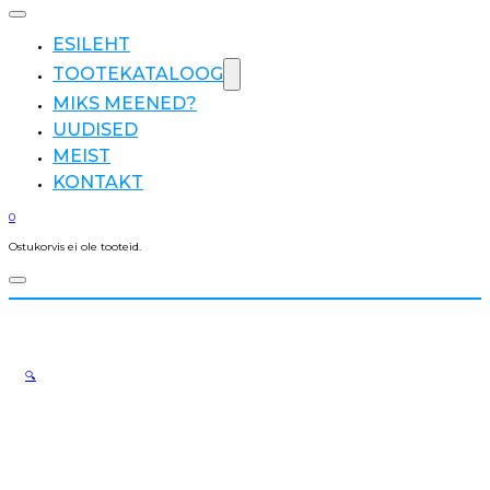
ESILEHT
TOOTEKATALOOG
MIKS MEENED?
UUDISED
MEIST
KONTAKT
0
Ostukorvis ei ole tooteid.
🔍