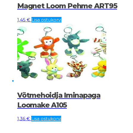
Magnet Loom Pehme ART95
1,45
€
Lisa ostukorvi
Võtmehoidja Iminapaga
Loomake A105
1,36
€
Lisa ostukorvi