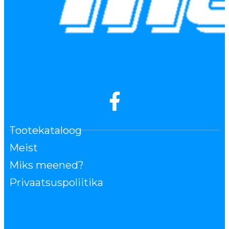
Tootekataloog
Meist
Miks meened?
Privaatsuspoliitika