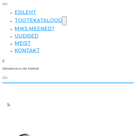
ESILEHT
TOOTEKATALOOG
MIKS MEENED?
UUDISED
MEIST
KONTAKT
0
Ostukorvis ei ole tooteid.
🔍