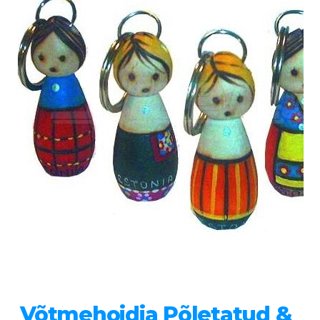
Võtmehoidja Põletatud &