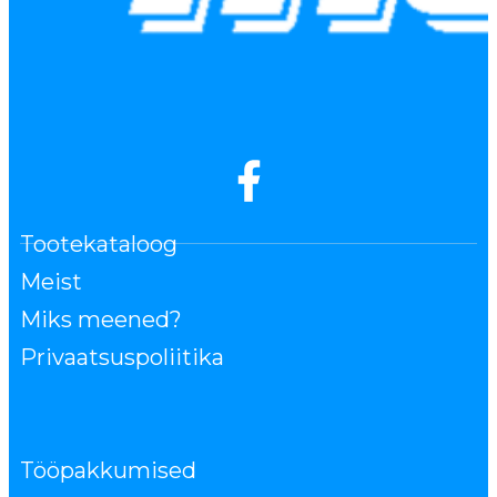
Tootekataloog
Meist
Miks meened?
Privaatsuspoliitika
Tööpakkumised