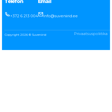
Telefon
Email
+372 6 213 004
info@suveniirid.ee
Privaatsuspoliitika
Copyright 2026 © Suveniirid