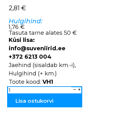
2,81
€
Hulgihind:
1,76 €
Tasuta tarne alates 50 €
Küsi lisa:
info@suveniirid.ee
+372 6213 004
Jaehind (sisaldab km.-i),
Hulgihind (+ km.)
Toote kood:
VH1
Võtmehoidja
põletatud
&
peitsitud
Lisa ostukorvi
ANU
VH1
kogus