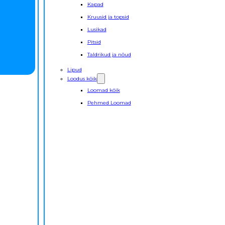
Kapad
Kruusid ja topsid
Lusikad
Pitsid
Taldrikud ja nõud
Lipud
Loodus kõik
Loomad kõik
Pehmed Loomad