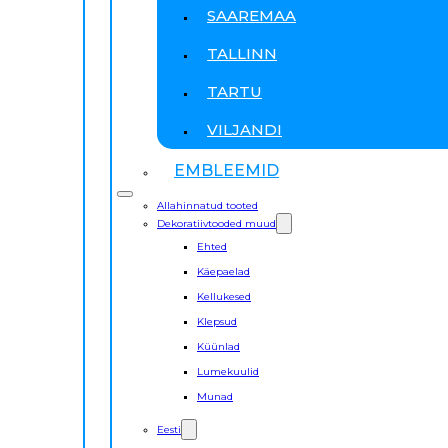
SAAREMAA
TALLINN
TARTU
VILJANDI
EMBLEEMID
Allahinnatud tooted
Dekoratiivtooded muud
Ehted
Käepaelad
Kellukesed
Klepsud
Küünlad
Lumekuulid
Munad
Eesti