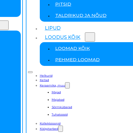
PITSID
TALDRIKUD JA NÕUD
LIPUD
LOODUS KÕIK
LOOMAD KÕIK
PEHMED LOOMAD
Helkurid
Kellad
Keraamika, muu
Majad
Majakad
Sõrmkübarad
Tuhatoosid
Kollektsioonid
Köögitarbed