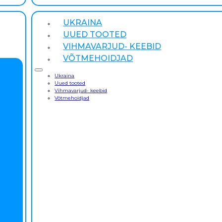
UKRAINA
UUED TOOTED
VIHMAVARJUD- KEEBID
VÕTMEHOIDJAD
Ukraina
Uued tooted
Vihmavarjud- keebid
Võtmehoidjad