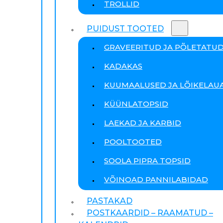
TROLLID
PUIDUST TOOTED
GRAVEERITUD JA PÕLETATU
KADAKAS
KUUMAALUSED JA LÕIKELAU
KÜÜNLATOPSID
LAEKAD JA KARBID
POOLTOOTED
SOOLA PIPRA TOPSID
VÕINOAD PANNILABIDAD
PASTAKAD
POSTKAARDID – RAAMATUD –