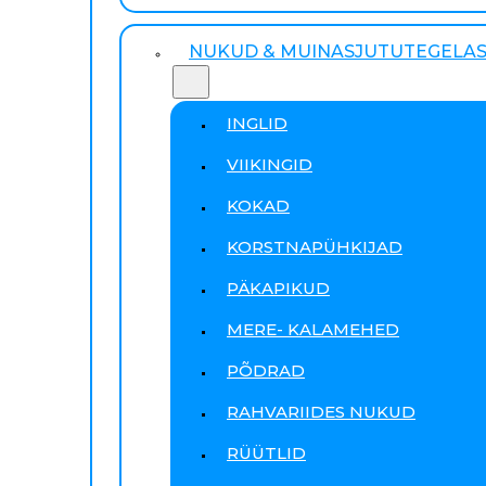
NUKUD & MUINASJUTUTEGELA
INGLID
VIIKINGID
KOKAD
KORSTNAPÜHKIJAD
PÄKAPIKUD
MERE- KALAMEHED
PÕDRAD
RAHVARIIDES NUKUD
RÜÜTLID