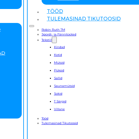
TÖÖD
TULEMASINAD TIKUTOOSID
D
Robin Ruth TM
Spordi- ja Fännitooted
Tekstiil
Kindad
AD
Kotid
Mütsid
Püksid
Sallid
Saunamütsid
Sokid
T Särgid
Villane
Tööd
Tulemasinad Tikutoosid