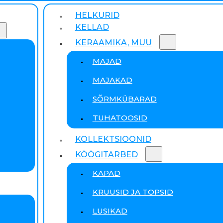
HELKURID
KELLAD
KERAAMIKA, MUU
MAJAD
MAJAKAD
SÕRMKÜBARAD
TUHATOOSID
KOLLEKTSIOONID
KÖÖGITARBED
KAPAD
KRUUSID JA TOPSID
LUSIKAD