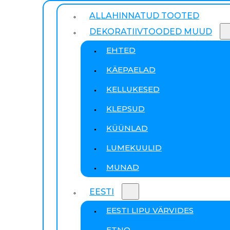
ALLAHINNATUD TOOTED
DEKORATIIVTOODED MUUD
EHTED
KÄEPAELAD
KELLUKESED
KLEPSUD
KÜÜNLAD
LUMEKUULID
MUNAD
EESTI
EESTI LIPU VÄRVIDES
ETNO