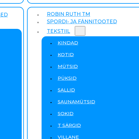
ROBIN RUTH TM
SED
SPORDI- JA FÄNNITOOTED
TEKSTIIL
KINDAD
KOTID
MÜTSID
PÜKSID
SALLID
SAUNAMÜTSID
SOKID
T SÄRGID
VILLANE