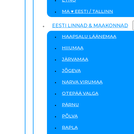
MA ♥ EESTI / TALLINN
EESTI LINNAD & MAAKONNAD
HAAPSALU LÄÄNEMAA
HIIUMAA
JÄRVAMAA
JÕGEVA
NARVA VIRUMAA
OTEPÄÄ VALGA
PÄRNU
PÕLVA
RAPLA