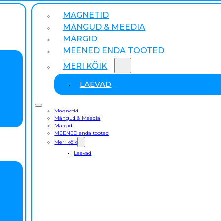
MAGNETID
MÄNGUD & MEEDIA
MÄRGID
MEENED ENDA TOOTED
MERI KÕIK
LAEVAD
Magnetid
Mängud & Meedia
Märgid
MEENED enda tooted
Meri kõik
Laevad