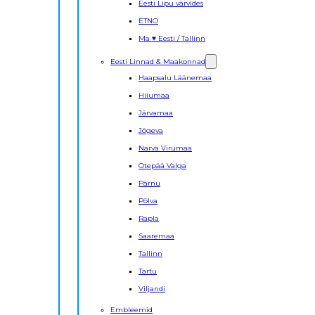
Eesti Lipu värvides
ETNO
Ma ♥ Eesti / Tallinn
Eesti Linnad & Maakonnad
Haapsalu Läänemaa
Hiiumaa
Järvamaa
Jõgeva
Narva Virumaa
Otepää Valga
Pärnu
Põlva
Rapla
Saaremaa
Tallinn
Tartu
Viljandi
Embleemid