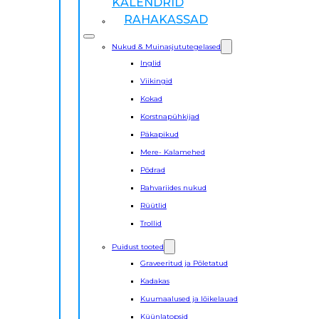
KALENDRID
RAHAKASSAD
Nukud & Muinasjututegelased
Inglid
Viikingid
Kokad
Korstnapühkijad
Päkapikud
Mere- Kalamehed
Põdrad
Rahvariides nukud
Rüütlid
Trollid
Puidust tooted
Graveeritud ja Põletatud
Kadakas
Kuumaalused ja lõikelauad
Küünlatopsid