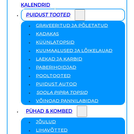
KALENDRID
PUIDUST TOOTED
GRAVEERITUD JA PÕLETATUD
KADAKAS
KÜÜNLATOPSID
KUUMAALUSED JA LÕIKELAUAD
LAEKAD JA KARBID
PABERIHOIDJAD
POOLTOOTED
PUIDUST AUTOD
SOOLA PIPRA TOPSID
VÕINOAD PANNILABIDAD
PÜHAD & KOMBED
JÕULUD
LIHAVÕTTED