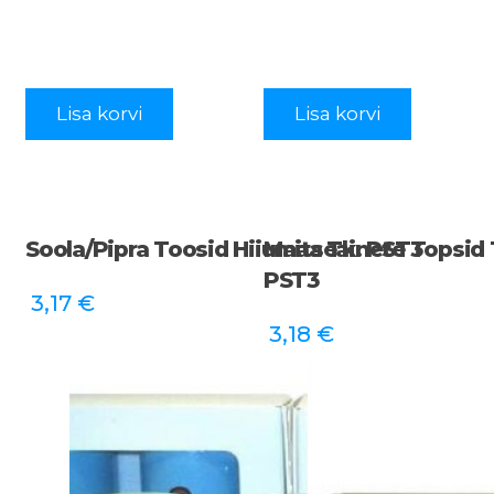
Lisa korvi
Lisa korvi
Soola/pipra Toosid Hiiumaa Tk. PST3
Maitseainete Topsid
PST3
3,17
€
3,18
€