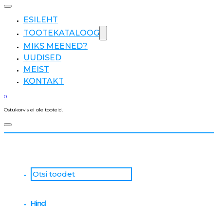
ESILEHT
TOOTEKATALOOG
MIKS MEENED?
UUDISED
MEIST
KONTAKT
0
Ostukorvis ei ole tooteid.
Otsi
...
Hind