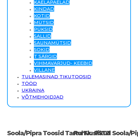
KAELAPAELAD
KINDAD
KOTID
MÜTSID
PÜKSID
SALLID
SAUNAMÜTSID
SOKID
T SÄRGID
VIHMAVARJUD- KEEBID
VILLANE
TULEMASINAD TIKUTOOSID
TÖÖD
UKRAINA
VÕTMEHOIDJAD
Soola/pipra Toosid Tartu Tk. PST3
Rahvuslikud Soola/p