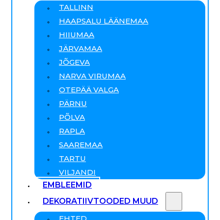
TALLINN
HAAPSALU LÄÄNEMAA
HIIUMAA
JÄRVAMAA
JÕGEVA
NARVA VIRUMAA
OTEPÄÄ VALGA
PÄRNU
PÕLVA
RAPLA
SAAREMAA
TARTU
VILJANDI
EMBLEEMID
DEKORATIIVTOODED MUUD
EHTED