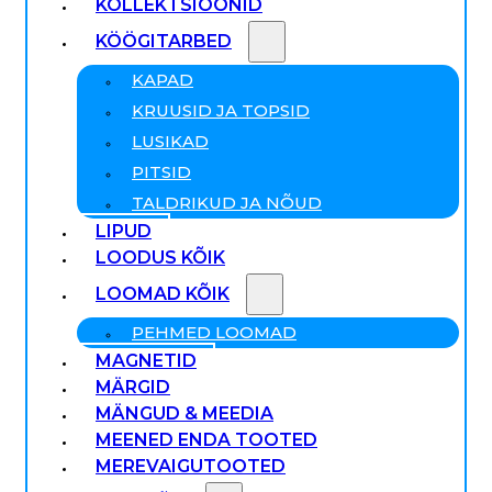
KOLLEKTSIOONID
KÖÖGITARBED
KAPAD
KRUUSID JA TOPSID
LUSIKAD
PITSID
TALDRIKUD JA NÕUD
LIPUD
LOODUS KÕIK
LOOMAD KÕIK
PEHMED LOOMAD
MAGNETID
MÄRGID
MÄNGUD & MEEDIA
MEENED ENDA TOOTED
MEREVAIGUTOOTED