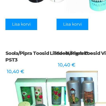
Lisa korvi
Lisa korvi
Soola/pipra Toosid Lilled – Komplekt –
Soola/pipra Toosid Vi
PST3
10,40
€
10,40
€