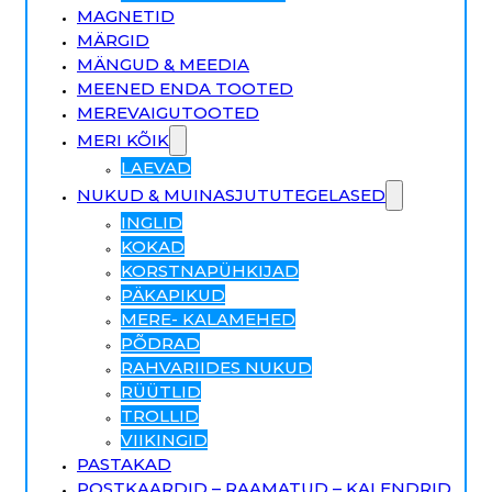
MAGNETID
MÄRGID
MÄNGUD & MEEDIA
MEENED ENDA TOOTED
MEREVAIGUTOOTED
MERI KÕIK
LAEVAD
NUKUD & MUINASJUTUTEGELASED
INGLID
KOKAD
KORSTNAPÜHKIJAD
PÄKAPIKUD
MERE- KALAMEHED
PÕDRAD
RAHVARIIDES NUKUD
RÜÜTLID
TROLLID
VIIKINGID
PASTAKAD
POSTKAARDID – RAAMATUD – KALENDRID