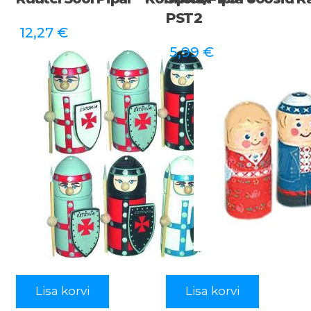
PST2
12,27
€
5,99
€
Lisa korvi
Lisa korvi