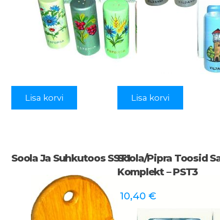
Lisa korvi
Lisa korvi
Soola Ja Suhkutoos SST1
Soola/pipra Toosid S
Komplekt – PST3
10,40
€