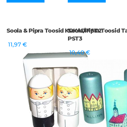
Soola & Pipra Toosid KOKAD PST2
Soola/pipra Toosid Ta
PST3
11,97
€
10,40
€