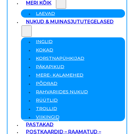
MERI KÕIK
LAEVAD
NUKUD & MUINASJUTUTEGELASED
INGLID
KOKAD
KORSTNAPÜHKIJAD
PÄKAPIKUD
MERE- KALAMEHED
PÕDRAD
RAHVARIIDES NUKUD
RÜÜTLID
TROLLID
VIIKINGID
PASTAKAD
POSTKAARDID – RAAMATUD –