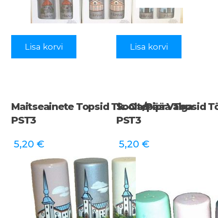
Lisa korvi
Lisa korvi
Maitseainete Topsid Tk. Otepää Valga
Soola/pipra Toosid T
PST3
PST3
5,20
€
5,20
€