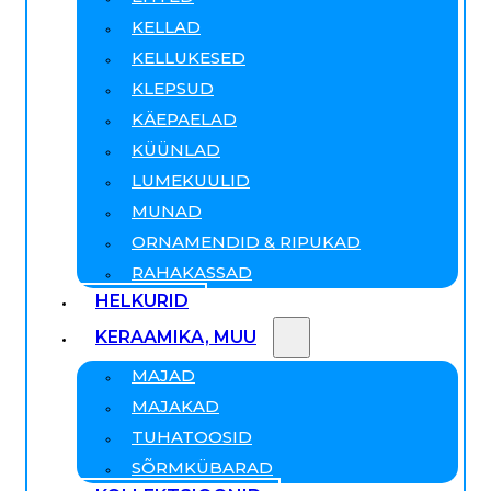
KELLAD
KELLUKESED
KLEPSUD
KÄEPAELAD
KÜÜNLAD
LUMEKUULID
MUNAD
ORNAMENDID & RIPUKAD
RAHAKASSAD
HELKURID
KERAAMIKA, MUU
MAJAD
MAJAKAD
TUHATOOSID
SÕRMKÜBARAD