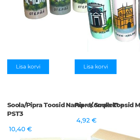
Lisa korvi
Lisa korvi
Soola/pipra Toosid Narva – Komplekt –
Pipra/ Soola Topsid 
PST3
4,92
€
10,40
€