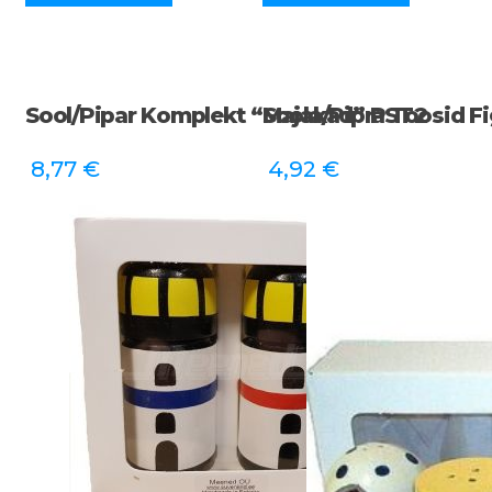
Sool/pipar Komplekt “Majakad” PST2
Soola/pipra Toosid F
8,77
€
4,92
€