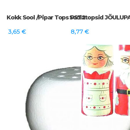
Kokk Sool /pipar Tops PST2
Soolatopsid JÕULUP
3,65
€
8,77
€