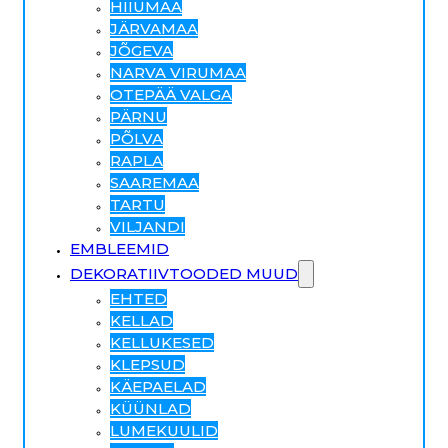
HIIUMAA
JÄRVAMAA
JÕGEVA
NARVA VIRUMAA
OTEPÄÄ VALGA
PÄRNU
PÕLVA
RAPLA
SAAREMAA
TARTU
VILJANDI
EMBLEEMID
DEKORATIIVTOODED MUUD
EHTED
KELLAD
KELLUKESED
KLEPSUD
KÄEPAELAD
KÜÜNLAD
LUMEKUULID