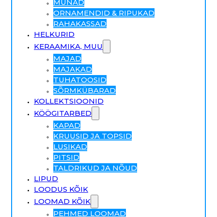
MUNAD
ORNAMENDID & RIPUKAD
RAHAKASSAD
HELKURID
KERAAMIKA, MUU
MAJAD
MAJAKAD
TUHATOOSID
SÕRMKÜBARAD
KOLLEKTSIOONID
KÖÖGITARBED
KAPAD
KRUUSID JA TOPSID
LUSIKAD
PITSID
TALDRIKUD JA NÕUD
LIPUD
LOODUS KÕIK
LOOMAD KÕIK
PEHMED LOOMAD