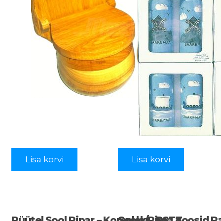
Lisa korvi
Lisa korvi
Rüütel Sool Pipar – Komplekt- PST8
Soola/pipra Toosid R