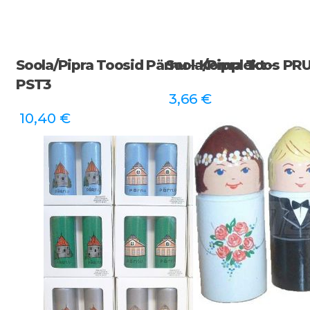
Soola/pipra Toosid Pärnu – Komplekt –
Soola/pipra Toos P
PST3
3,66
€
10,40
€