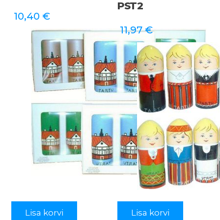
PST2
10,40
€
11,97
€
Lisa korvi
Lisa korvi