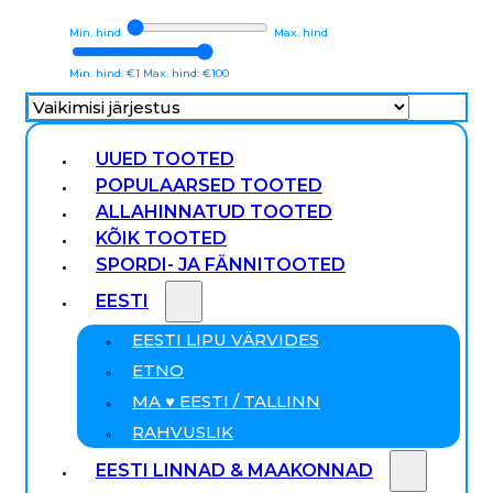
Min. hind
Max. hind
Min. hind: €1
Max. hind: €100
UUED TOOTED
POPULAARSED TOOTED
ALLAHINNATUD TOOTED
KÕIK TOOTED
SPORDI- JA FÄNNITOOTED
EESTI
EESTI LIPU VÄRVIDES
ETNO
MA ♥ EESTI / TALLINN
RAHVUSLIK
EESTI LINNAD & MAAKONNAD