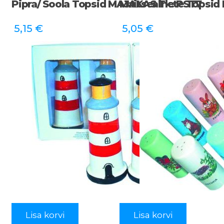
Pipra/ Soola Topsid MAJAKAS Tk. PST7
Maitseainete Topsid
5,15
€
5,05
€
Lisa korvi
Lisa korvi