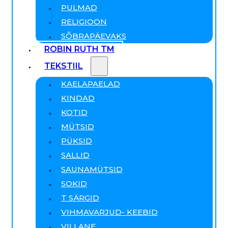
PULMAD
RELIGIOON
SÕBRAPÄEVAKS
ROBIN RUTH TM
TEKSTIIL
KAELAPAELAD
KINDAD
KOTID
MÜTSID
PÜKSID
SALLID
SAUNAMÜTSID
SOKID
T SÄRGID
VIHMAVARJUD- KEEBID
VILLANE