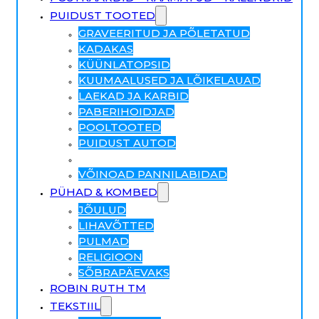
PUIDUST TOOTED
GRAVEERITUD JA PÕLETATUD
KADAKAS
KÜÜNLATOPSID
KUUMAALUSED JA LÕIKELAUAD
LAEKAD JA KARBID
PABERIHOIDJAD
POOLTOOTED
PUIDUST AUTOD
SOOLA PIPRA TOPSID
VÕINOAD PANNILABIDAD
PÜHAD & KOMBED
JÕULUD
LIHAVÕTTED
PULMAD
RELIGIOON
SÕBRAPÄEVAKS
ROBIN RUTH TM
TEKSTIIL