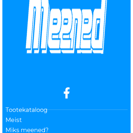
Tootekataloog
Meist
Miks meened?