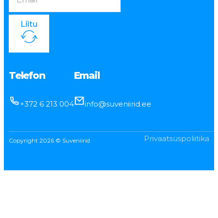
Liitu
Telefon
Email
+372 6 213 004
info@suveniirid.ee
Privaatsuspoliitika
Copyright 2026 © Suveniirid