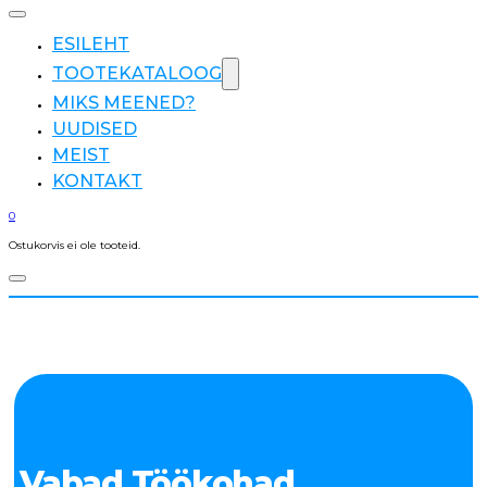
ESILEHT
TOOTEKATALOOG
MIKS MEENED?
UUDISED
MEIST
KONTAKT
0
Ostukorvis ei ole tooteid.
Vabad Töökohad