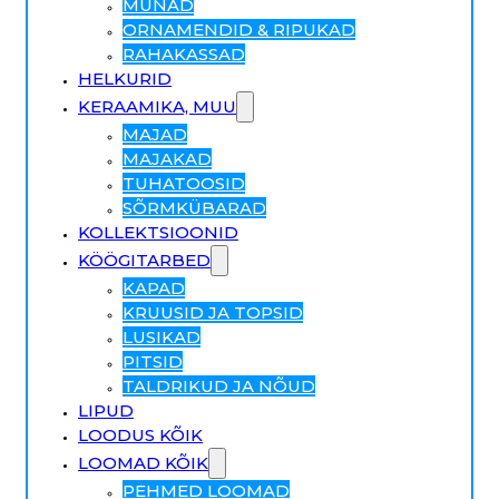
MUNAD
ORNAMENDID & RIPUKAD
RAHAKASSAD
HELKURID
KERAAMIKA, MUU
MAJAD
MAJAKAD
TUHATOOSID
SÕRMKÜBARAD
KOLLEKTSIOONID
KÖÖGITARBED
KAPAD
KRUUSID JA TOPSID
LUSIKAD
PITSID
TALDRIKUD JA NÕUD
LIPUD
LOODUS KÕIK
LOOMAD KÕIK
PEHMED LOOMAD