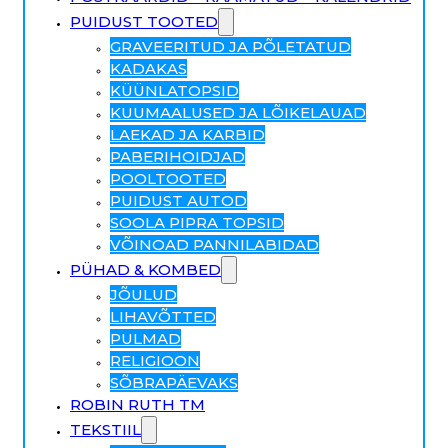
PUIDUST TOOTED
GRAVEERITUD JA PÕLETATUD
KADAKAS
KÜÜNLATOPSID
KUUMAALUSED JA LÕIKELAUAD
LAEKAD JA KARBID
PABERIHOIDJAD
POOLTOOTED
PUIDUST AUTOD
SOOLA PIPRA TOPSID
VÕINOAD PANNILABIDAD
PÜHAD & KOMBED
JÕULUD
LIHAVÕTTED
PULMAD
RELIGIOON
SÕBRAPÄEVAKS
ROBIN RUTH TM
TEKSTIIL