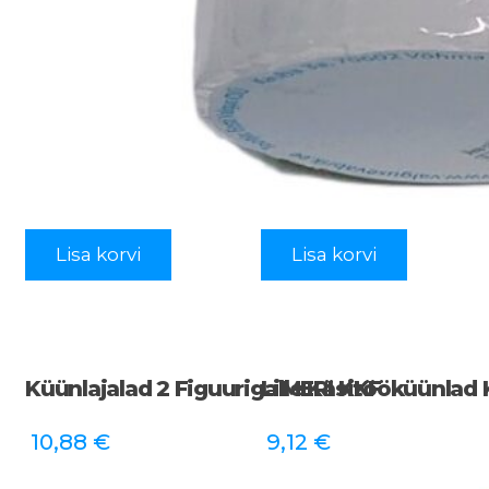
Lisa korvi
Lisa korvi
Küünlajalad 2 Figuuriga MERI KKF
Lille Käsitööküünlad
10,88
€
9,12
€