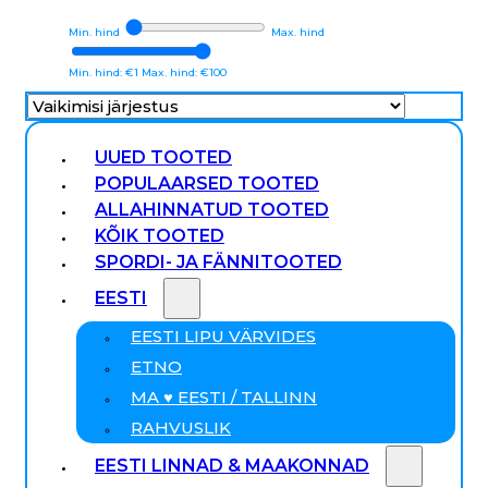
Min. hind
Max. hind
Min. hind: €1
Max. hind: €100
UUED TOOTED
POPULAARSED TOOTED
ALLAHINNATUD TOOTED
KÕIK TOOTED
SPORDI- JA FÄNNITOOTED
EESTI
EESTI LIPU VÄRVIDES
ETNO
MA ♥ EESTI / TALLINN
RAHVUSLIK
EESTI LINNAD & MAAKONNAD