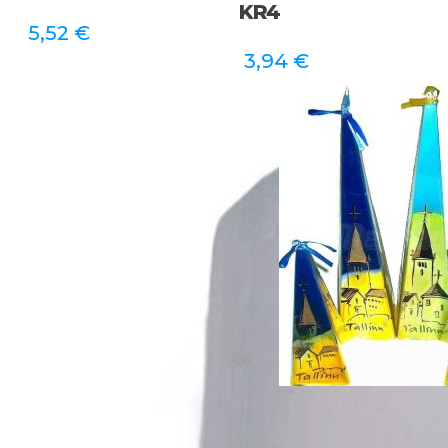
KR4
5,52
€
3,94
€