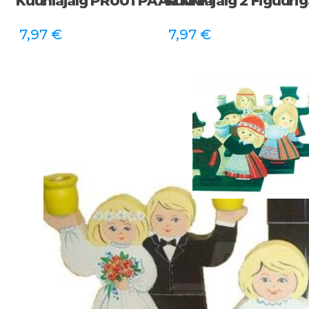
Küünlajalg PRUUTPAAR KKF
Küünlajalg 2 Figuuri
7,97
€
7,97
€