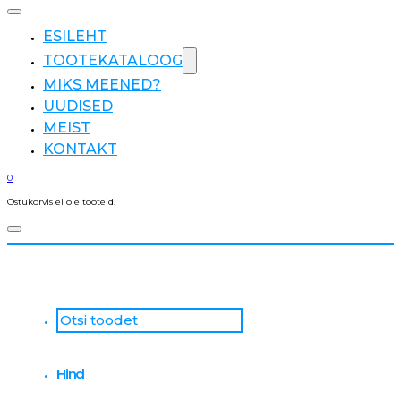
ESILEHT
TOOTEKATALOOG
MIKS MEENED?
UUDISED
MEIST
KONTAKT
0
Ostukorvis ei ole tooteid.
Otsi
...
Hind