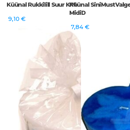
Küünal Rukkilill Suur KR1
Küünal SiniMustValge
MidiD
9,10
€
7,84
€