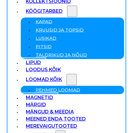
KOLLEKTSIOONID
KÖÖGITARBED
KAPAD
KRUUSID JA TOPSID
LUSIKAD
PITSID
TALDRIKUD JA NÕUD
LIPUD
LOODUS KÕIK
LOOMAD KÕIK
PEHMED LOOMAD
MAGNETID
MÄRGID
MÄNGUD & MEEDIA
MEENED ENDA TOOTED
MEREVAIGUTOOTED