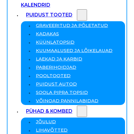
KALENDRID
PUIDUST TOOTED
GRAVEERITUD JA PÕLETATUD
KADAKAS
KÜÜNLATOPSID
KUUMAALUSED JA LÕIKELAUAD
LAEKAD JA KARBID
PABERIHOIDJAD
POOLTOOTED
PUIDUST AUTOD
SOOLA PIPRA TOPSID
VÕINOAD PANNILABIDAD
PÜHAD & KOMBED
JÕULUD
LIHAVÕTTED