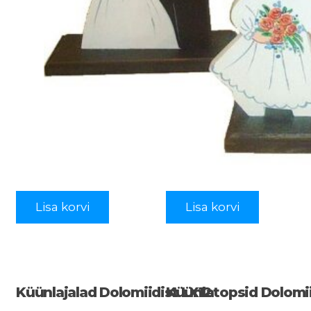
Lisa korvi
Lisa korvi
Küünlajalad Dolomiidist LX12
Küünlatopsid Dolomi