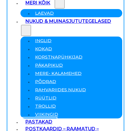
MERI KÕIK
LAEVAD
NUKUD & MUINASJUTUTEGELASED
INGLID
KOKAD
KORSTNAPÜHKIJAD
PÄKAPIKUD
MERE- KALAMEHED
PÕDRAD
RAHVARIIDES NUKUD
RÜÜTLID
TROLLID
VIIKINGID
PASTAKAD
POSTKAARDID – RAAMATUD –