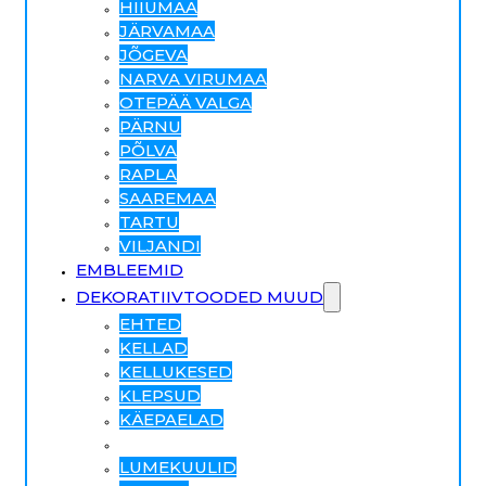
HIIUMAA
JÄRVAMAA
JÕGEVA
NARVA VIRUMAA
OTEPÄÄ VALGA
PÄRNU
PÕLVA
RAPLA
SAAREMAA
TARTU
VILJANDI
EMBLEEMID
DEKORATIIVTOODED MUUD
EHTED
KELLAD
KELLUKESED
KLEPSUD
KÄEPAELAD
KÜÜNLAD
LUMEKUULID