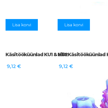
Lisa korvi
Lisa korvi
Käsitööküünlad KU1 & KU2
Lille Käsitööküünlad
9,12
€
9,12
€