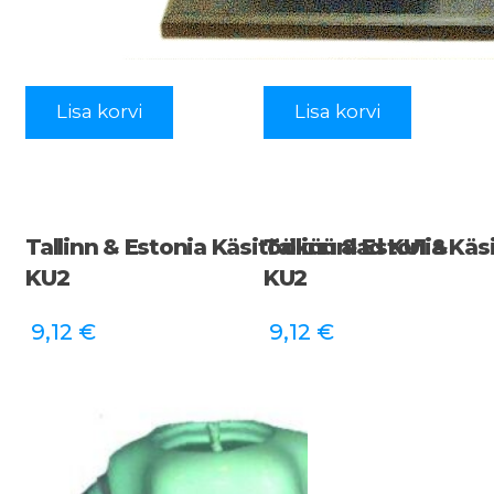
Lisa korvi
Lisa korvi
Tallinn & Estonia Käsitööküünlad KU1 &
Tallinn & Estonia Kä
KU2
KU2
9,12
€
9,12
€