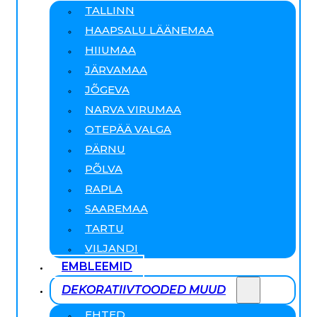
TALLINN
HAAPSALU LÄÄNEMAA
HIIUMAA
JÄRVAMAA
JÕGEVA
NARVA VIRUMAA
OTEPÄÄ VALGA
PÄRNU
PÕLVA
RAPLA
SAAREMAA
TARTU
VILJANDI
EMBLEEMID
DEKORATIIVTOODED MUUD
EHTED