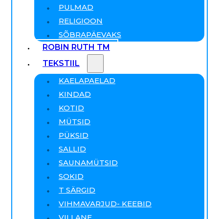
PULMAD
RELIGIOON
SÕBRAPÄEVAKS
ROBIN RUTH TM
TEKSTIIL
KAELAPAELAD
KINDAD
KOTID
MÜTSID
PÜKSID
SALLID
SAUNAMÜTSID
SOKID
T SÄRGID
VIHMAVARJUD- KEEBID
VILLANE