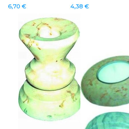
6,70
€
4,38
€