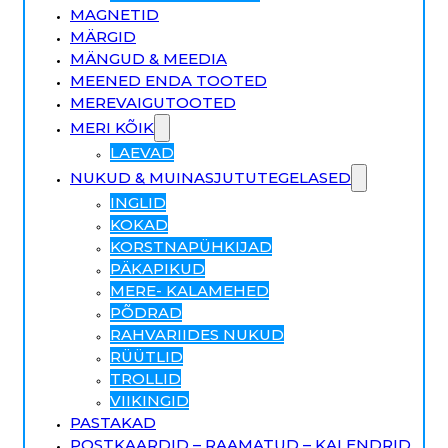
MAGNETID
MÄRGID
MÄNGUD & MEEDIA
MEENED ENDA TOOTED
MEREVAIGUTOOTED
MERI KÕIK
LAEVAD
NUKUD & MUINASJUTUTEGELASED
INGLID
KOKAD
KORSTNAPÜHKIJAD
PÄKAPIKUD
MERE- KALAMEHED
PÕDRAD
RAHVARIIDES NUKUD
RÜÜTLID
TROLLID
VIIKINGID
PASTAKAD
POSTKAARDID – RAAMATUD – KALENDRID