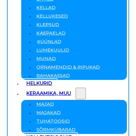
KELLAD
KELLUKESED
KLEPSUD
KÄEPAELAD
KÜÜNLAD
LUMEKUULID
MUNAD
ORNAMENDID & RIPUKAD
RAHAKASSAD
HELKURID
KERAAMIKA, MUU
MAJAD
MAJAKAD
TUHATOOSID
SÕRMKÜBARAD