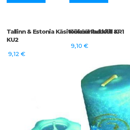
Tallinn & Estonia Käsitööküünlad KU1 &
Küünal Rukkilill KR1
KU2
9,10
€
9,12
€