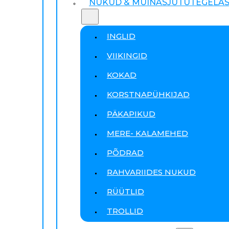
NUKUD & MUINASJUTUTEGELA
INGLID
VIIKINGID
KOKAD
KORSTNAPÜHKIJAD
PÄKAPIKUD
MERE- KALAMEHED
PÕDRAD
RAHVARIIDES NUKUD
RÜÜTLID
TROLLID