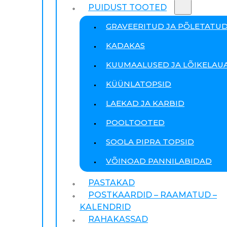
PUIDUST TOOTED
GRAVEERITUD JA PÕLETATU
KADAKAS
KUUMAALUSED JA LÕIKELAU
KÜÜNLATOPSID
LAEKAD JA KARBID
POOLTOOTED
SOOLA PIPRA TOPSID
VÕINOAD PANNILABIDAD
PASTAKAD
POSTKAARDID – RAAMATUD –
KALENDRID
RAHAKASSAD