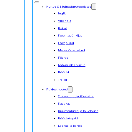
Nukud & Muinasjututegelased
Inglid
Viikingid
Kokad
Korstnapühkijad
Päkapikud
Mere- Kalamehed
Põdrad
Rahvariides nukud
Rüütlid
Trollid
Puidust tooted
Graveeritud ja Põletatud
Kadakas
Kuumaalused ja lõikelauad
Küünlatopsid
Laekad ja karbid