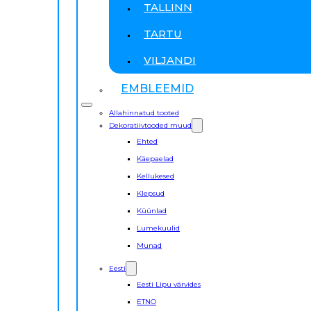
TALLINN
TARTU
VILJANDI
EMBLEEMID
Allahinnatud tooted
Dekoratiivtooded muud
Ehted
Käepaelad
Kellukesed
Klepsud
Küünlad
Lumekuulid
Munad
Eesti
Eesti Lipu värvides
ETNO