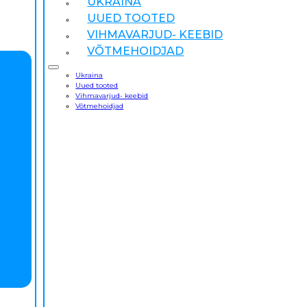
UKRAINA
UUED TOOTED
VIHMAVARJUD- KEEBID
VÕTMEHOIDJAD
Ukraina
Uued tooted
Vihmavarjud- keebid
Võtmehoidjad