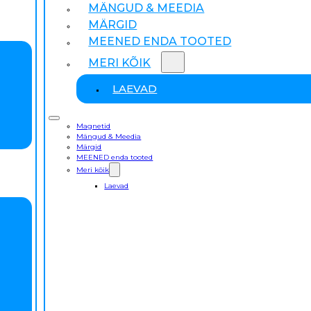
MÄNGUD & MEEDIA
MÄRGID
MEENED ENDA TOOTED
MERI KÕIK
LAEVAD
Magnetid
Mängud & Meedia
Märgid
MEENED enda tooted
Meri kõik
Laevad