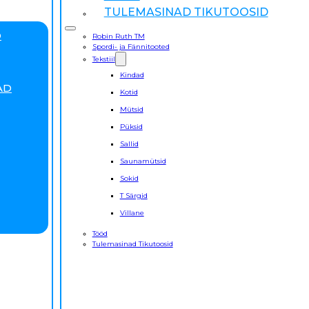
TULEMASINAD TIKUTOOSID
D
Robin Ruth TM
Spordi- ja Fännitooted
Tekstiil
Kindad
AD
Kotid
Mütsid
Püksid
Sallid
Saunamütsid
Sokid
T Särgid
Villane
Tööd
Tulemasinad Tikutoosid