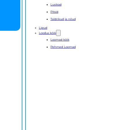
Lusikad
Pitsid
Taldrikud ja nõud
Lipud
Loodus kõik
Loomad kõik
Pehmed Loomad