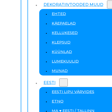
DEKORATIIVTOODED MUUD
EHTED
KÄEPAELAD
KELLUKESED
KLEPSUD
KÜÜNLAD
LUMEKUULID
MUNAD
EESTI
EESTI LIPU VÄRVIDES
ETNO
MA ♥ EESTI / TALLINN