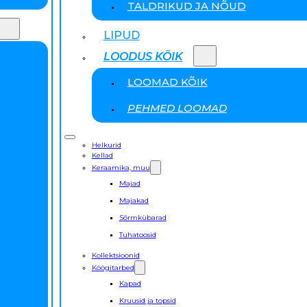
TALDRIKUD JA NÕUD
LIPUD
LOODUS KÕIK
LOOMAD KÕIK
PEHMED LOOMAD
Helkurid
Kellad
Keraamika, muu
Majad
Majakad
Sõrmkübarad
Tuhatoosid
Kollektsioonid
Köögitarbed
Kapad
Kruusid ja topsid