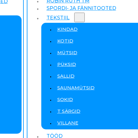
ROBIN RUTH TM
SED
SPORDI- JA FÄNNITOOTED
TEKSTIIL
KINDAD
KOTID
MÜTSID
PÜKSID
SALLID
SAUNAMÜTSID
SOKID
T SÄRGID
VILLANE
TÖÖD