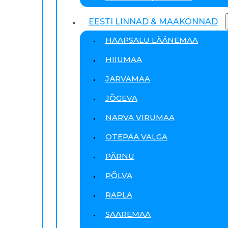
EESTI LINNAD & MAAKONNAD
HAAPSALU LÄÄNEMAA
HIIUMAA
JÄRVAMAA
JÕGEVA
NARVA VIRUMAA
OTEPÄÄ VALGA
PÄRNU
PÕLVA
RAPLA
SAAREMAA