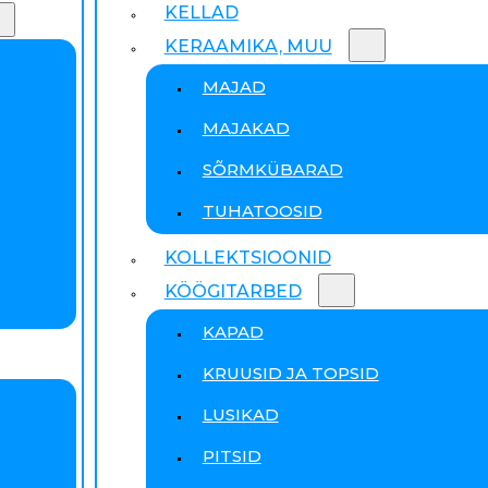
KELLAD
KERAAMIKA, MUU
MAJAD
MAJAKAD
SÕRMKÜBARAD
TUHATOOSID
KOLLEKTSIOONID
KÖÖGITARBED
KAPAD
KRUUSID JA TOPSID
LUSIKAD
PITSID