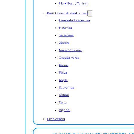
Ma ♥ Eesti / Tallinn
Eesti Linnad & Maakonnad
Haapsalu Läänemaa
Hiiumaa
Järvamaa
Jõgeva
Narva Virumaa
Otepää Valga
Pärnu
Põlva
Rapla
Saaremaa
Tallinn
Tartu
Viljandi
Embleemid