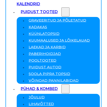
KALENDRID
PUIDUST TOOTED
GRAVEERITUD JA PÕLETATUD
KADAKAS
KÜÜNLATOPSID
KUUMAALUSED JA LÕIKELAUAD
LAEKAD JA KARBID
PABERIHOIDJAD
POOLTOOTED
PUIDUST AUTOD
SOOLA PIPRA TOPSID
VÕINOAD PANNILABIDAD
PÜHAD & KOMBED
JÕULUD
LIHAVÕTTED