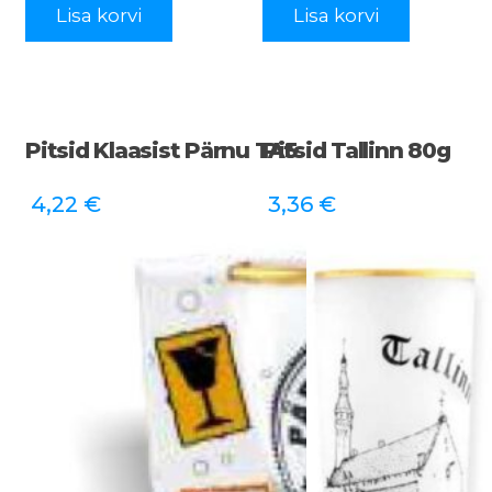
Lisa korvi
Lisa korvi
Pitsid Klaasist Pärnu TA5
Pitsid Tallinn 80g
4,22
€
3,36
€