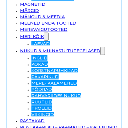
MAGNETID
MÄRGID
MÄNGUD & MEEDIA
MEENED ENDA TOOTED
MEREVAIGUTOOTED
MERI KÕIK
LAEVAD
NUKUD & MUINASJUTUTEGELASED
INGLID
KOKAD
KORSTNAPÜHKIJAD
PÄKAPIKUD
MERE- KALAMEHED
PÕDRAD
RAHVARIIDES NUKUD
RÜÜTLID
TROLLID
VIIKINGID
PASTAKAD
POSTKAARDID – RAAMATUD – KALENDRID