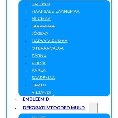
TALLINN
HAAPSALU LÄÄNEMAA
HIIUMAA
JÄRVAMAA
JÕGEVA
NARVA VIRUMAA
OTEPÄÄ VALGA
PÄRNU
PÕLVA
RAPLA
SAAREMAA
TARTU
VILJANDI
EMBLEEMID
DEKORATIIVTOODED MUUD
EHTED