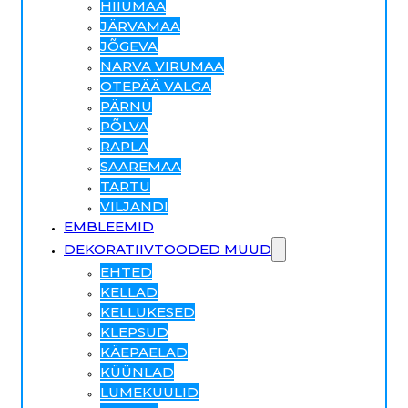
HIIUMAA
JÄRVAMAA
JÕGEVA
NARVA VIRUMAA
OTEPÄÄ VALGA
PÄRNU
PÕLVA
RAPLA
SAAREMAA
TARTU
VILJANDI
EMBLEEMID
DEKORATIIVTOODED MUUD
EHTED
KELLAD
KELLUKESED
KLEPSUD
KÄEPAELAD
KÜÜNLAD
LUMEKUULID