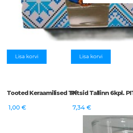
Lisa korvi
Lisa korvi
Tooted Keraamilised TK
Pitsid Tallinn 6kpl. P
1,00
€
7,34
€