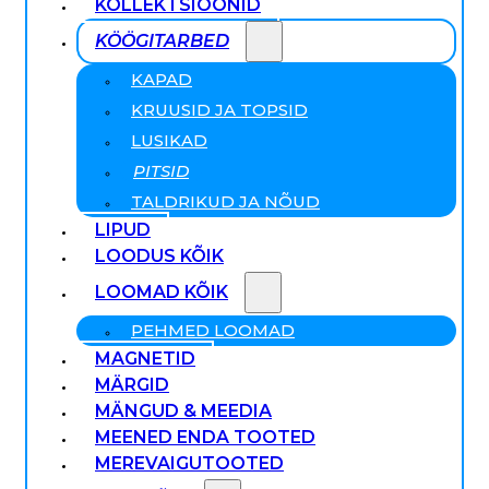
KOLLEKTSIOONID
KÖÖGITARBED
KAPAD
KRUUSID JA TOPSID
LUSIKAD
PITSID
TALDRIKUD JA NÕUD
LIPUD
LOODUS KÕIK
LOOMAD KÕIK
PEHMED LOOMAD
MAGNETID
MÄRGID
MÄNGUD & MEEDIA
MEENED ENDA TOOTED
MEREVAIGUTOOTED