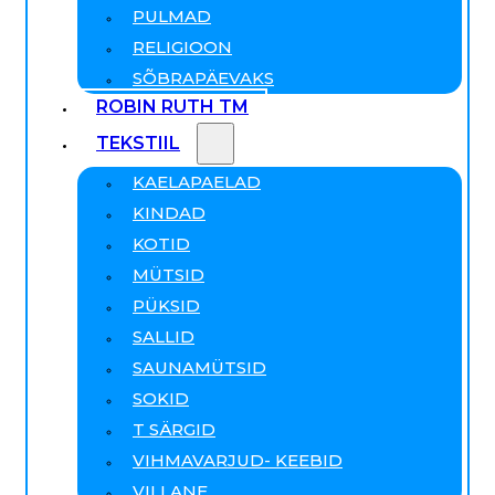
PULMAD
RELIGIOON
SÕBRAPÄEVAKS
ROBIN RUTH TM
TEKSTIIL
KAELAPAELAD
KINDAD
KOTID
MÜTSID
PÜKSID
SALLID
SAUNAMÜTSID
SOKID
T SÄRGID
VIHMAVARJUD- KEEBID
VILLANE