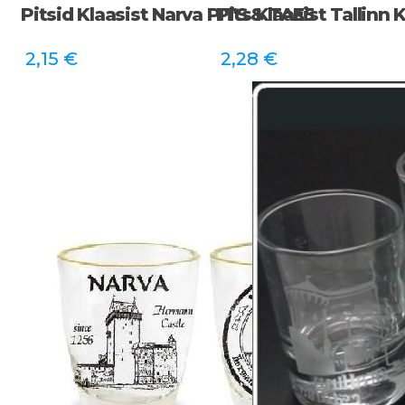
Pitsid Klaasist Narva PITS & TAE5
Pits Klaasist Tallinn
2,15
€
2,28
€