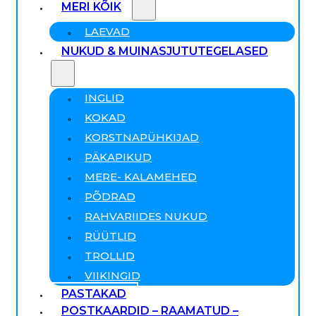
MERI KÕIK
LAEVAD
NUKUD & MUINASJUTUTEGELASED
INGLID
KOKAD
KORSTNAPÜHKIJAD
PÄKAPIKUD
MERE- KALAMEHED
PÕDRAD
RAHVARIIDES NUKUD
RÜÜTLID
TROLLID
VIIKINGID
PASTAKAD
POSTKAARDID – RAAMATUD –