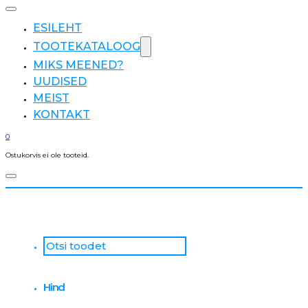
ESILEHT
TOOTEKATALOOG
MIKS MEENED?
UUDISED
MEIST
KONTAKT
0
Ostukorvis ei ole tooteid.
Otsi
...
Hind