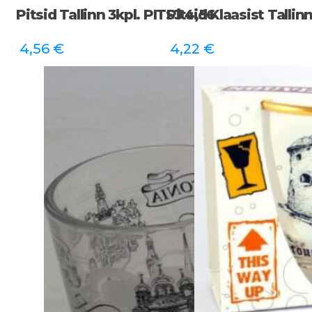
Pitsid Tallinn 3kpl. PITS3 4,56
Pitsid Klaasist Tallin
4,56
€
4,22
€