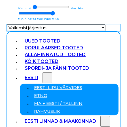
Min. hind
Max. hind
Min. hind: €1
Max. hind: €100
UUED TOOTED
POPULAARSED TOOTED
ALLAHINNATUD TOOTED
KÕIK TOOTED
SPORDI- JA FÄNNITOOTED
EESTI
EESTI LIPU VÄRVIDES
ETNO
MA ♥ EESTI / TALLINN
RAHVUSLIK
EESTI LINNAD & MAAKONNAD