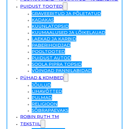
PUIDUST TOOTED
GRAVEERITUD JA PÕLETATUD
KADAKAS
KÜÜNLATOPSID
KUUMAALUSED JA LÕIKELAUAD
LAEKAD JA KARBID
PABERIHOIDJAD
POOLTOOTED
PUIDUST AUTOD
SOOLA PIPRA TOPSID
VÕINOAD PANNILABIDAD
PÜHAD & KOMBED
JÕULUD
LIHAVÕTTED
PULMAD
RELIGIOON
SÕBRAPÄEVAKS
ROBIN RUTH TM
TEKSTIIL