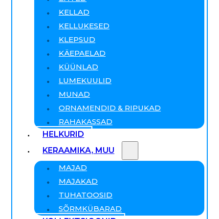
KELLAD
KELLUKESED
KLEPSUD
KÄEPAELAD
KÜÜNLAD
LUMEKUULID
MUNAD
ORNAMENDID & RIPUKAD
RAHAKASSAD
HELKURID
KERAAMIKA, MUU
MAJAD
MAJAKAD
TUHATOOSID
SÕRMKÜBARAD