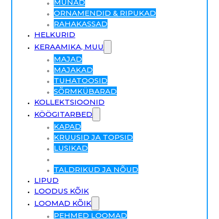
MUNAD
ORNAMENDID & RIPUKAD
RAHAKASSAD
HELKURID
KERAAMIKA, MUU
MAJAD
MAJAKAD
TUHATOOSID
SÕRMKÜBARAD
KOLLEKTSIOONID
KÖÖGITARBED
KAPAD
KRUUSID JA TOPSID
LUSIKAD
PITSID
TALDRIKUD JA NÕUD
LIPUD
LOODUS KÕIK
LOOMAD KÕIK
PEHMED LOOMAD