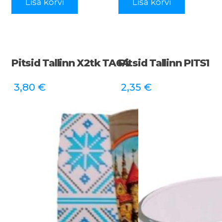
Lisa korvi
Lisa korvi
Pitsid Tallinn X2tk TA6A
Pitsid Tallinn PITS1
3,80
€
2,35
€