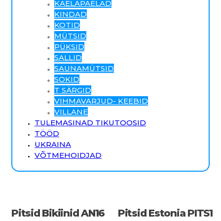
KAELAPAELAD
KINDAD
KOTID
MÜTSID
PÜKSID
SALLID
SAUNAMÜTSID
SOKID
T SÄRGID
VIHMAVARJUD- KEEBID
VILLANE
TULEMASINAD TIKUTOOSID
TÖÖD
UKRAINA
VÕTMEHOIDJAD
Pitsid Bikiinid AN16
Pitsid Estonia PITS1