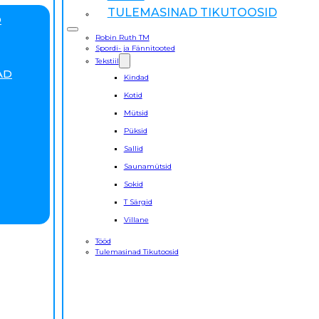
TULEMASINAD TIKUTOOSID
D
Robin Ruth TM
Spordi- ja Fännitooted
Tekstiil
AD
Kindad
Kotid
Mütsid
Püksid
Sallid
Saunamütsid
Sokid
T Särgid
Villane
Tööd
Tulemasinad Tikutoosid