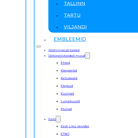
TALLINN
TARTU
VILJANDI
EMBLEEMID
Allahinnatud tooted
Dekoratiivtooded muud
Ehted
Käepaelad
Kellukesed
Klepsud
Küünlad
Lumekuulid
Munad
Eesti
Eesti Lipu värvides
ETNO