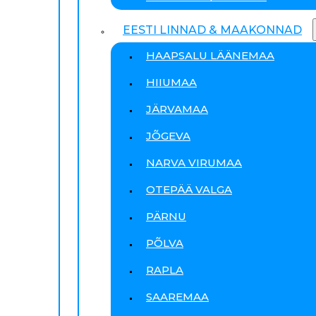
EESTI LINNAD & MAAKONNAD
HAAPSALU LÄÄNEMAA
HIIUMAA
JÄRVAMAA
JÕGEVA
NARVA VIRUMAA
OTEPÄÄ VALGA
PÄRNU
PÕLVA
RAPLA
SAAREMAA