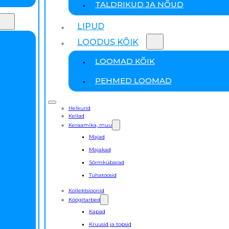
TALDRIKUD JA NÕUD
LIPUD
LOODUS KÕIK
LOOMAD KÕIK
PEHMED LOOMAD
Helkurid
Kellad
Keraamika, muu
Majad
Majakad
Sõrmkübarad
Tuhatoosid
Kollektsioonid
Köögitarbed
Kapad
Kruusid ja topsid