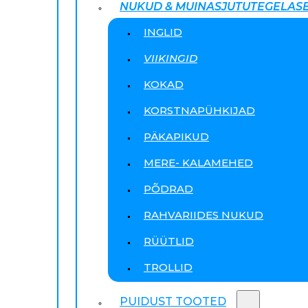
NUKUD & MUINASJUTUTEGELAS
INGLID
VIIKINGID
KOKAD
KORSTNAPÜHKIJAD
PÄKAPIKUD
MERE- KALAMEHED
PÕDRAD
RAHVARIIDES NUKUD
RÜÜTLID
TROLLID
PUIDUST TOOTED