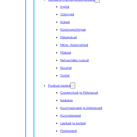
Inglid
Viikingid
Kokad
Korstnapühkijad
Päkapikud
Mere- Kalamehed
Põdrad
Rahvariides nukud
Rüütlid
Trollid
Puidust tooted
Graveeritud ja Põletatud
Kadakas
Kuumaalused ja lõikelauad
Küünlatopsid
Laekad ja karbid
Pooltooted