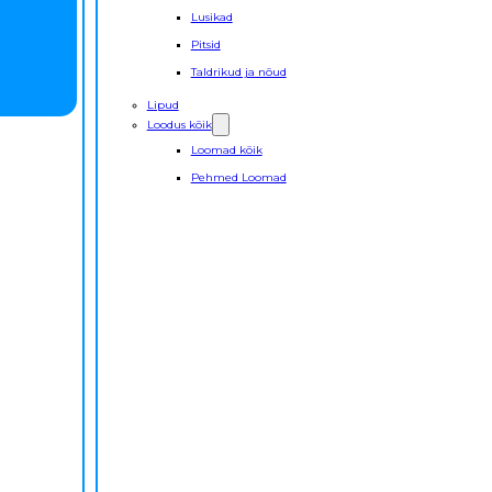
Lusikad
Pitsid
Taldrikud ja nõud
Lipud
Loodus kõik
Loomad kõik
Pehmed Loomad