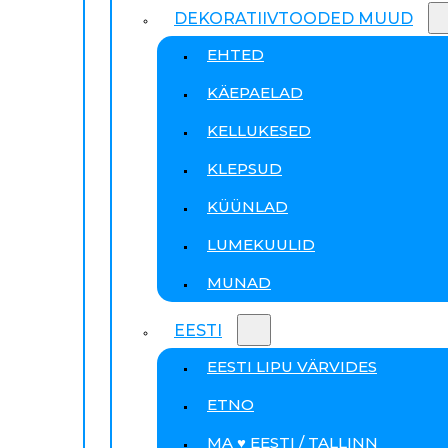
DEKORATIIVTOODED MUUD
EHTED
KÄEPAELAD
KELLUKESED
KLEPSUD
KÜÜNLAD
LUMEKUULID
MUNAD
EESTI
EESTI LIPU VÄRVIDES
ETNO
MA ♥ EESTI / TALLINN