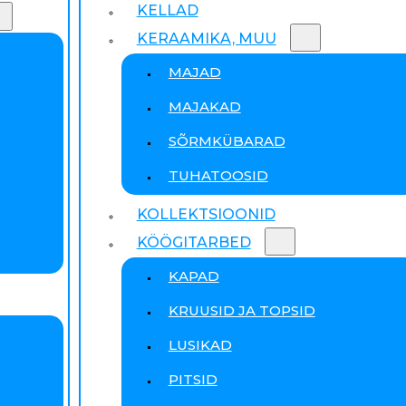
KELLAD
KERAAMIKA, MUU
MAJAD
MAJAKAD
SÕRMKÜBARAD
TUHATOOSID
KOLLEKTSIOONID
KÖÖGITARBED
KAPAD
KRUUSID JA TOPSID
LUSIKAD
PITSID