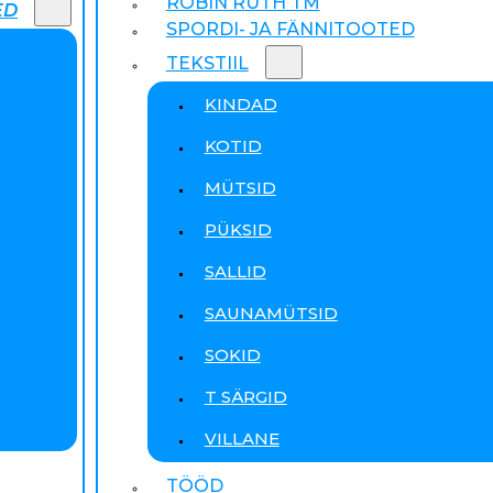
ROBIN RUTH TM
ED
SPORDI- JA FÄNNITOOTED
TEKSTIIL
KINDAD
KOTID
MÜTSID
PÜKSID
SALLID
SAUNAMÜTSID
SOKID
T SÄRGID
VILLANE
TÖÖD