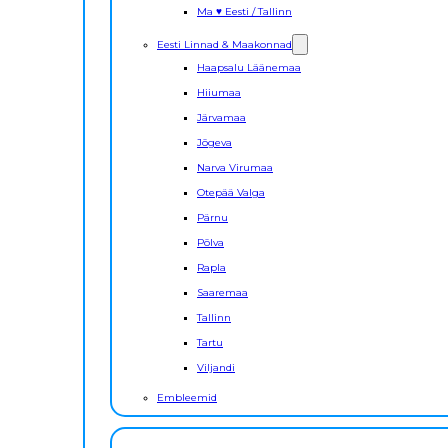
Ma ♥ Eesti / Tallinn
Eesti Linnad & Maakonnad
Haapsalu Läänemaa
Hiiumaa
Järvamaa
Jõgeva
Narva Virumaa
Otepää Valga
Pärnu
Põlva
Rapla
Saaremaa
Tallinn
Tartu
Viljandi
Embleemid