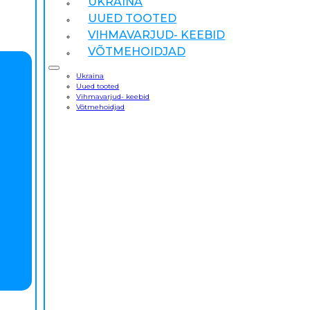
UKRAINA
UUED TOOTED
VIHMAVARJUD- KEEBID
VÕTMEHOIDJAD
Ukraina
Uued tooted
Vihmavarjud- keebid
Võtmehoidjad