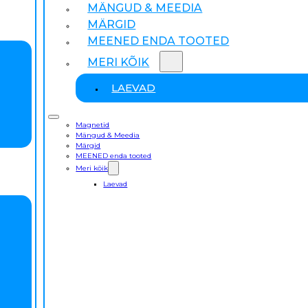
MÄNGUD & MEEDIA
MÄRGID
MEENED ENDA TOOTED
MERI KÕIK
LAEVAD
Magnetid
Mängud & Meedia
Märgid
MEENED enda tooted
Meri kõik
Laevad