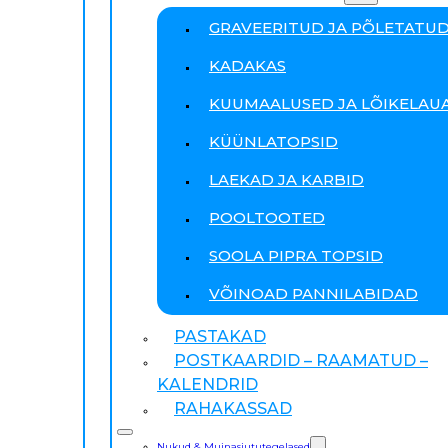
GRAVEERITUD JA PÕLETATU
KADAKAS
KUUMAALUSED JA LÕIKELAU
KÜÜNLATOPSID
LAEKAD JA KARBID
POOLTOOTED
SOOLA PIPRA TOPSID
VÕINOAD PANNILABIDAD
PASTAKAD
POSTKAARDID – RAAMATUD –
KALENDRID
RAHAKASSAD
Nukud & Muinasjututegelased