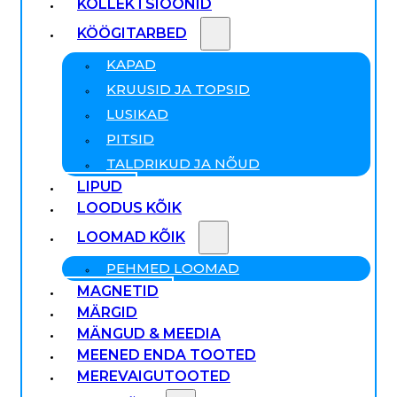
KOLLEKTSIOONID
KÖÖGITARBED
KAPAD
KRUUSID JA TOPSID
LUSIKAD
PITSID
TALDRIKUD JA NÕUD
LIPUD
LOODUS KÕIK
LOOMAD KÕIK
PEHMED LOOMAD
MAGNETID
MÄRGID
MÄNGUD & MEEDIA
MEENED ENDA TOOTED
MEREVAIGUTOOTED