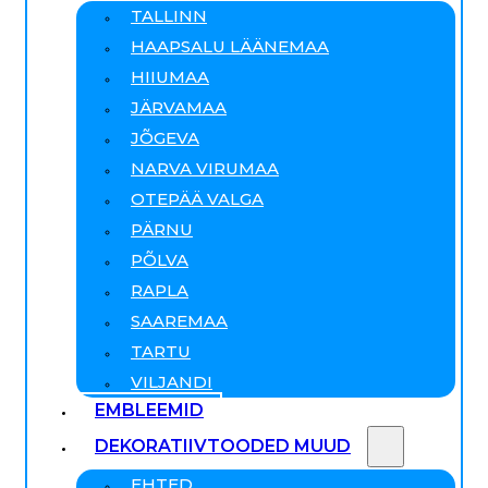
TALLINN
HAAPSALU LÄÄNEMAA
HIIUMAA
JÄRVAMAA
JÕGEVA
NARVA VIRUMAA
OTEPÄÄ VALGA
PÄRNU
PÕLVA
RAPLA
SAAREMAA
TARTU
VILJANDI
EMBLEEMID
DEKORATIIVTOODED MUUD
EHTED