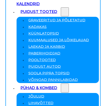
KALENDRID
PUIDUST TOOTED
GRAVEERITUD JA PÕLETATUD
KADAKAS
KÜÜNLATOPSID
KUUMAALUSED JA LÕIKELAUAD
LAEKAD JA KARBID
PABERIHOIDJAD
POOLTOOTED
PUIDUST AUTOD
SOOLA PIPRA TOPSID
VÕINOAD PANNILABIDAD
PÜHAD & KOMBED
JÕULUD
LIHAVÕTTED