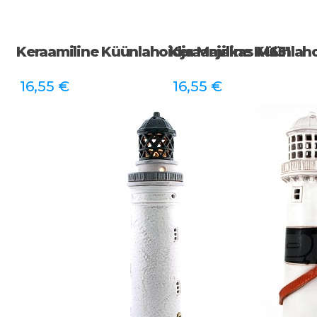
Keraamiline Küünlahoidja Majakas M651
Keraamiline Küünlah
16,55
€
16,55
€