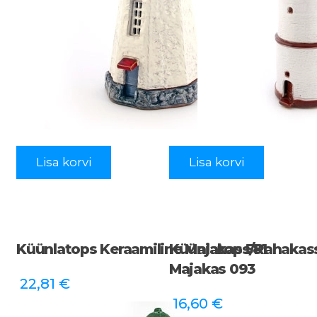
Lisa korvi
Lisa korvi
Küünlatops Keraamiline Majakas 581
Küünlatops/rahakass
Majakas 093
22,81
€
16,60
€