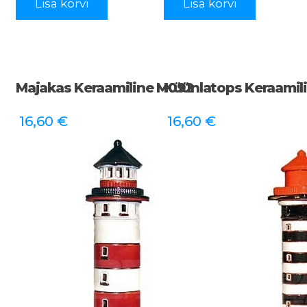
Lisa korvi
Lisa korvi
Majakas Keraamiline M092
Küünlatops Keraamili
16,60
€
16,60
€