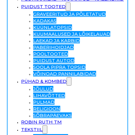
PUIDUST TOOTED
GRAVEERITUD JA PÕLETATUD
KADAKAS
KÜÜNLATOPSID
KUUMAALUSED JA LÕIKELAUAD
LAEKAD JA KARBID
PABERIHOIDJAD
POOLTOOTED
PUIDUST AUTOD
SOOLA PIPRA TOPSID
VÕINOAD PANNILABIDAD
PÜHAD & KOMBED
JÕULUD
LIHAVÕTTED
PULMAD
RELIGIOON
SÕBRAPÄEVAKS
ROBIN RUTH TM
TEKSTIIL