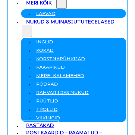
MERI KÕIK
LAEVAD
NUKUD & MUINASJUTUTEGELASED
INGLID
KOKAD
KORSTNAPÜHKIJAD
PÄKAPIKUD
MERE- KALAMEHED
PÕDRAD
RAHVARIIDES NUKUD
RÜÜTLID
TROLLID
VIIKINGID
PASTAKAD
POSTKAARDID – RAAMATUD –