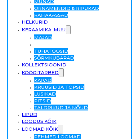
MUNAD
ORNAMENDID & RIPUKAD
RAHAKASSAD
HELKURID
KERAAMIKA, MUU
MAJAD
MAJAKAD
TUHATOOSID
SÕRMKÜBARAD
KOLLEKTSIOONID
KÖÖGITARBED
KAPAD
KRUUSID JA TOPSID
LUSIKAD
PITSID
TALDRIKUD JA NÕUD
LIPUD
LOODUS KÕIK
LOOMAD KÕIK
PEHMED LOOMAD