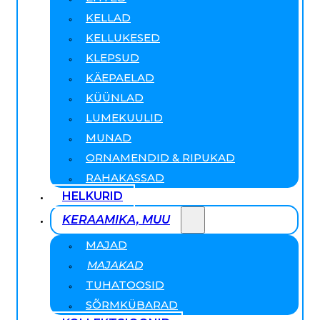
KELLAD
KELLUKESED
KLEPSUD
KÄEPAELAD
KÜÜNLAD
LUMEKUULID
MUNAD
ORNAMENDID & RIPUKAD
RAHAKASSAD
HELKURID
KERAAMIKA, MUU
MAJAD
MAJAKAD
TUHATOOSID
SÕRMKÜBARAD