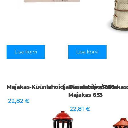
Lisa korvi
Lisa korvi
Majakas-Küünlahoidja Keraamiline 580
Küünlatops/rahakass
Majakas 653
22,82
€
22,81
€