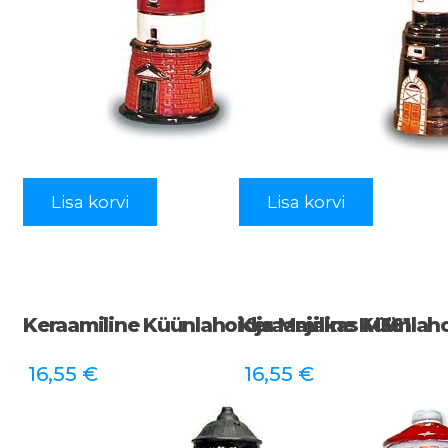
Lisa korvi
Lisa korvi
Keraamiline Küünlahoidja Majakas M561
Keraamiline Küünlah
16,55
€
16,55
€