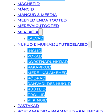
MAGNETID
MÄRGID
MÄNGUD & MEEDIA
MEENED ENDA TOOTED
MEREVAIGUTOOTED
MERI KÕIK
LAEVAD
NUKUD & MUINASJUTUTEGELASED
INGLID
KOKAD
KORSTNAPÜHKIJAD
PÄKAPIKUD
MERE- KALAMEHED
PÕDRAD
RAHVARIIDES NUKUD
RÜÜTLID
TROLLID
VIIKINGID
PASTAKAD
POSTKAARDID – RAAMATUD – KALENDRID