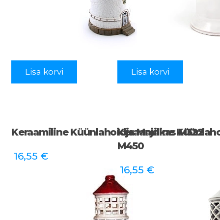
Lisa korvi
Lisa korvi
Keraamiline Küünlahoidja Majakas M322
Keraamiline Küünlah
M450
16,55
€
16,55
€