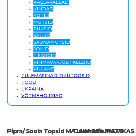
KAELAPAELAD
KINDAD
KOTID
MÜTSID
PÜKSID
SALLID
SAUNAMÜTSID
SOKID
T SÄRGID
VIHMAVARJUD- KEEBID
VILLANE
TULEMASINAD TIKUTOOSID
TÖÖD
UKRAINA
VÕTMEHOIDJAD
Pipra/ Soola Topsid MAJAKAS Tk. PST7
Tulemasin MAJAKAS 