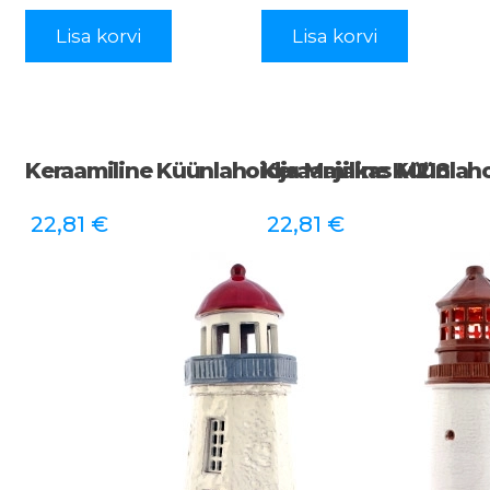
Lisa korvi
Lisa korvi
Keraamiline Küünlahoidja Majakas M218
Keraamiline Küünlah
22,81
€
22,81
€