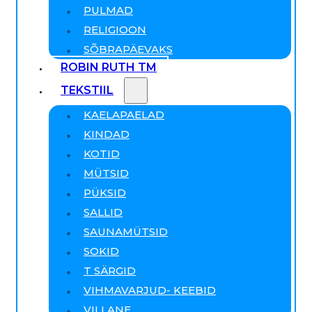
PULMAD
RELIGIOON
SÕBRAPÄEVAKS
ROBIN RUTH TM
TEKSTIIL
KAELAPAELAD
KINDAD
KOTID
MÜTSID
PÜKSID
SALLID
SAUNAMÜTSID
SOKID
T SÄRGID
VIHMAVARJUD- KEEBID
VILLANE