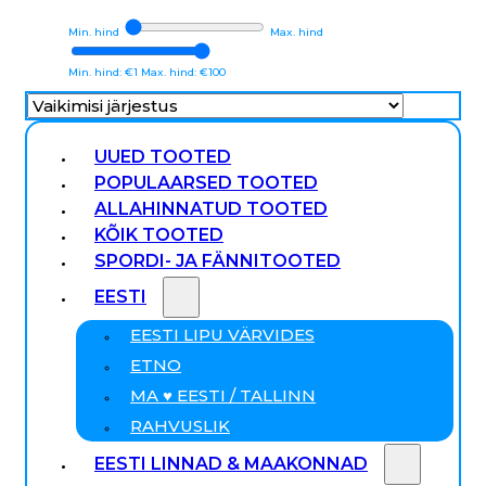
Min. hind
Max. hind
Min. hind: €1
Max. hind: €100
UUED TOOTED
POPULAARSED TOOTED
ALLAHINNATUD TOOTED
KÕIK TOOTED
SPORDI- JA FÄNNITOOTED
EESTI
EESTI LIPU VÄRVIDES
ETNO
MA ♥ EESTI / TALLINN
RAHVUSLIK
EESTI LINNAD & MAAKONNAD