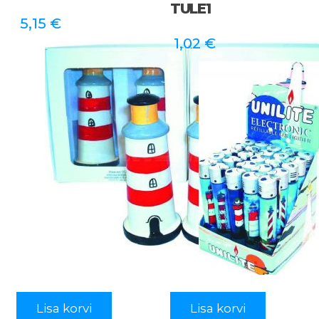
TULE1
5,15
€
1,02
€
Lisa korvi
Lisa korvi