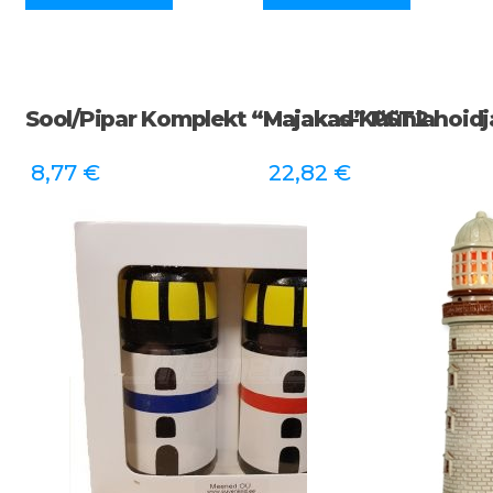
Sool/pipar Komplekt “Majakad” PST2
Majakas-Küünlahoidja
8,77
€
22,82
€