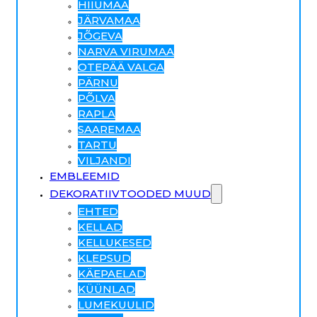
HIIUMAA
JÄRVAMAA
JÕGEVA
NARVA VIRUMAA
OTEPÄÄ VALGA
PÄRNU
PÕLVA
RAPLA
SAAREMAA
TARTU
VILJANDI
EMBLEEMID
DEKORATIIVTOODED MUUD
EHTED
KELLAD
KELLUKESED
KLEPSUD
KÄEPAELAD
KÜÜNLAD
LUMEKUULID