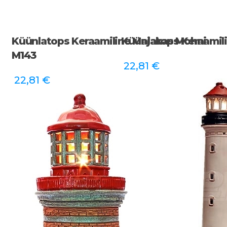
Küünlatops Keraamiline Majakas Mohni
Küünlatops Keraamil
M143
22,81
€
22,81
€