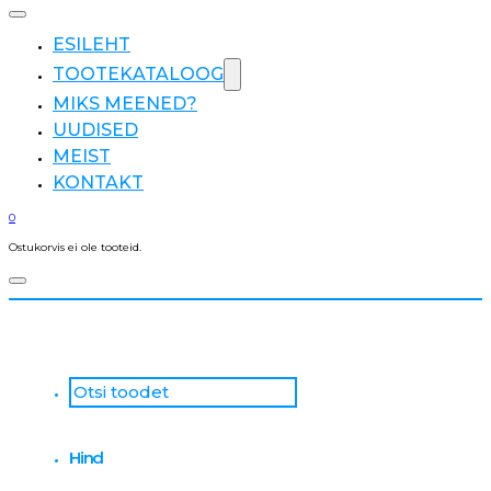
ESILEHT
TOOTEKATALOOG
MIKS MEENED?
UUDISED
MEIST
KONTAKT
0
Ostukorvis ei ole tooteid.
Otsi
...
Hind