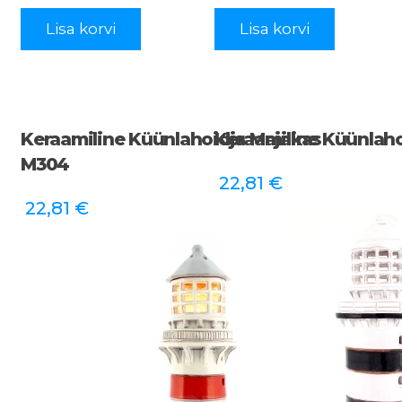
Lisa korvi
Lisa korvi
Keraamiline Küünlahoidja Majakas
Keraamiline Küünlah
M304
22,81
€
22,81
€