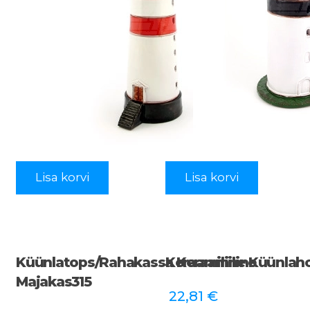
Lisa korvi
Lisa korvi
Küünlatops/rahakassa Keraamiline
Keraamiline Küünlah
Majakas315
22,81
€