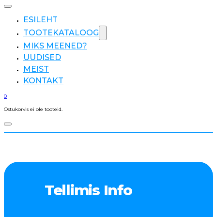
ESILEHT
TOOTEKATALOOG
MIKS MEENED?
UUDISED
MEIST
KONTAKT
0
Ostukorvis ei ole tooteid.
Tellimis Info