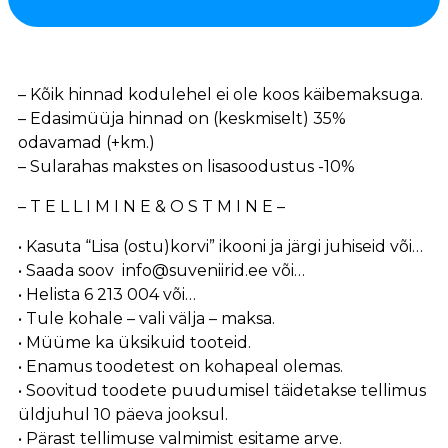
– Kõik hinnad kodulehel ei ole koos käibemaksuga.
– Edasimüüja hinnad on (keskmiselt) 35%
odavamad (+km.)
– Sularahas makstes on lisasoodustus -10%
– T E L L I M I N E & O S T M I N E –
• Kasuta “Lisa (ostu)korvi” ikooni ja järgi juhiseid või…
• Saada soov info@suveniirid.ee või…
• Helista 6 213 004 või…
• Tule kohale – vali välja – maksa.
• Müüme ka üksikuid tooteid.
• Enamus toodetest on kohapeal olemas.
• Soovitud toodete puudumisel täidetakse tellimus
üldjuhul 10 päeva jooksul.
• Pärast tellimuse valmimist esitame arve.