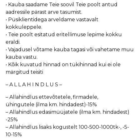
• Kauba saadame Teie soovil Teie poolt antud
aadressile pärast arve tasumist.
• Püsiklientidega arveldame vastavalt
kokkuleppele.
• Teie poolt esitatud eritellimuse lepime kokku
eraldi.
• Vajadusel võtame kauba tagasi või vahetame muu
kauba vastu.
• Kõik kuvatud hinnad on tükihinnad kui ei ole
märgitud teisiti
– A L L A H I N D L U S –
– Allahindlus ettevõtetele, firmadele,
ühingutele (ilma km. hindadest)-15%
– Allahindlus edasimüüjatele (ilma km. hindadest)
-25%
– Allahindlus lisaks kogustelt 100-500-1000tk-, -5-
10-15%