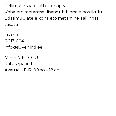
Tellimuse saab kätte kohapeal.
Kohaletoimetamisel lisandub hinnale postikulu.
Edasimüüjatele kohaletoimetamine Tallinnas
tasuta.
Lisainfo:
6 213 004
info@suveniirid.ee
M E E N E D OÜ
Katusepapi 11
Avatud: E-R 09.oo – 18.oo