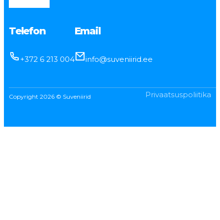
Telefon
Email
+372 6 213 004
info@suveniirid.ee
Privaatsuspoliitika
Copyright 2026 © Suveniirid