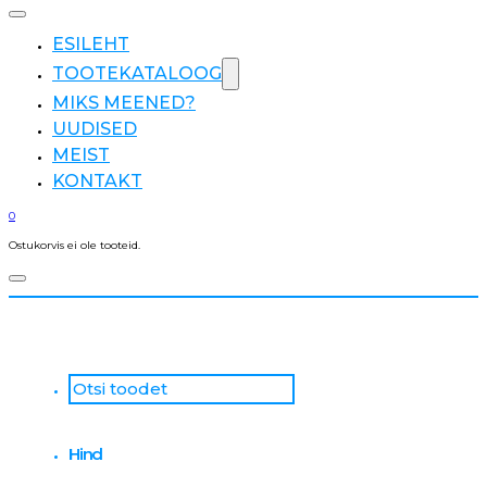
ESILEHT
TOOTEKATALOOG
MIKS MEENED?
UUDISED
MEIST
KONTAKT
0
Ostukorvis ei ole tooteid.
Otsi
...
Hind