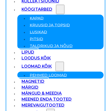
KOLLEKTSIOONID
KÖÖGITARBED
KAPAD
KRUUSID JA TOPSID
LUSIKAD
PITSID
TALDRIKUD JA NÕUD
LIPUD
LOODUS KÕIK
LOOMAD KÕIK
PEHMED LOOMAD
MAGNETID
MÄRGID
MÄNGUD & MEEDIA
MEENED ENDA TOOTED
MEREVAIGUTOOTED