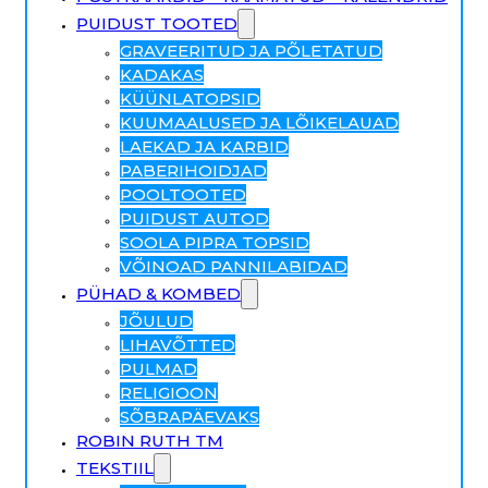
PUIDUST TOOTED
GRAVEERITUD JA PÕLETATUD
KADAKAS
KÜÜNLATOPSID
KUUMAALUSED JA LÕIKELAUAD
LAEKAD JA KARBID
PABERIHOIDJAD
POOLTOOTED
PUIDUST AUTOD
SOOLA PIPRA TOPSID
VÕINOAD PANNILABIDAD
PÜHAD & KOMBED
JÕULUD
LIHAVÕTTED
PULMAD
RELIGIOON
SÕBRAPÄEVAKS
ROBIN RUTH TM
TEKSTIIL