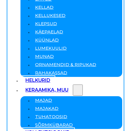
KELLAD
KELLUKESED
KLEPSUD
KÄEPAELAD
KÜÜNLAD
LUMEKUULID
MUNAD
ORNAMENDID & RIPUKAD
RAHAKASSAD
HELKURID
KERAAMIKA, MUU
MAJAD
MAJAKAD
TUHATOOSID
SÕRMKÜBARAD