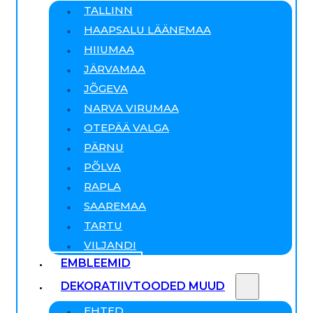
TALLINN
HAAPSALU LÄÄNEMAA
HIIUMAA
JÄRVAMAA
JÕGEVA
NARVA VIRUMAA
OTEPÄÄ VALGA
PÄRNU
PÕLVA
RAPLA
SAAREMAA
TARTU
VILJANDI
EMBLEEMID
DEKORATIIVTOODED MUUD
EHTED