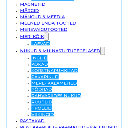
MAGNETID
MÄRGID
MÄNGUD & MEEDIA
MEENED ENDA TOOTED
MEREVAIGUTOOTED
MERI KÕIK
LAEVAD
NUKUD & MUINASJUTUTEGELASED
INGLID
KOKAD
KORSTNAPÜHKIJAD
PÄKAPIKUD
MERE- KALAMEHED
PÕDRAD
RAHVARIIDES NUKUD
RÜÜTLID
TROLLID
VIIKINGID
PASTAKAD
POSTKAARDID – RAAMATUD – KALENDRID