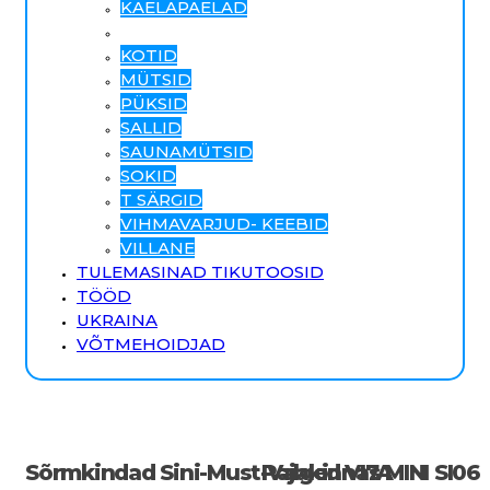
KAELAPAELAD
KINDAD
KOTID
MÜTSID
PÜKSID
SALLID
SAUNAMÜTSID
SOKID
T SÄRGID
VIHMAVARJUD- KEEBID
VILLANE
TULEMASINAD TIKUTOOSID
TÖÖD
UKRAINA
VÕTMEHOIDJAD
Sõrmkindad Sini-Must-Valged VI7A
Pajakinnas MINI SI06