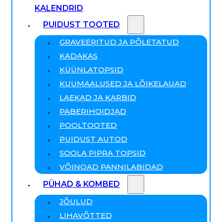
KALENDRID
PUIDUST TOOTED
GRAVEERITUD JA PÕLETATUD
KADAKAS
KÜÜNLATOPSID
KUUMAALUSED JA LÕIKELAUAD
LAEKAD JA KARBID
PABERIHOIDJAD
POOLTOOTED
PUIDUST AUTOD
SOOLA PIPRA TOPSID
VÕINOAD PANNILABIDAD
PÜHAD & KOMBED
JÕULUD
LIHAVÕTTED