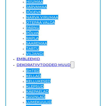
HIIUMAA
JÄRVAMAA
JÕGEVA
NARVA VIRUMAA
OTEPÄÄ VALGA
PÄRNU
PÕLVA
RAPLA
SAAREMAA
TARTU
VILJANDI
EMBLEEMID
DEKORATIIVTOODED MUUD
EHTED
KELLAD
KELLUKESED
KLEPSUD
KÄEPAELAD
KÜÜNLAD
LUMEKUULID