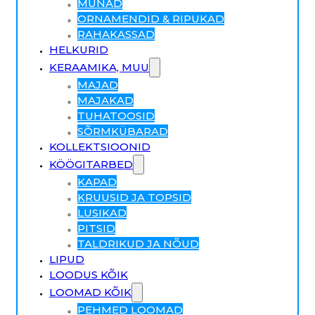
MUNAD
ORNAMENDID & RIPUKAD
RAHAKASSAD
HELKURID
KERAAMIKA, MUU
MAJAD
MAJAKAD
TUHATOOSID
SÕRMKÜBARAD
KOLLEKTSIOONID
KÖÖGITARBED
KAPAD
KRUUSID JA TOPSID
LUSIKAD
PITSID
TALDRIKUD JA NÕUD
LIPUD
LOODUS KÕIK
LOOMAD KÕIK
PEHMED LOOMAD