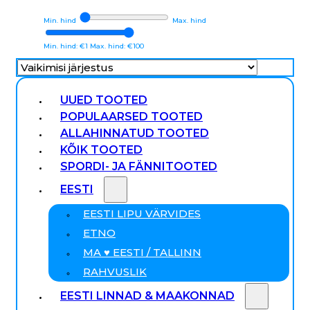
Min. hind
Max. hind
Min. hind: €1
Max. hind: €100
UUED TOOTED
POPULAARSED TOOTED
ALLAHINNATUD TOOTED
KÕIK TOOTED
SPORDI- JA FÄNNITOOTED
EESTI
EESTI LIPU VÄRVIDES
ETNO
MA ♥ EESTI / TALLINN
RAHVUSLIK
EESTI LINNAD & MAAKONNAD