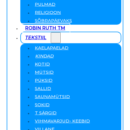
PULMAD
RELIGIOON
SÕBRAPÄEVAKS
ROBIN RUTH TM
TEKSTIIL
KAELAPAELAD
KINDAD
KOTID
MÜTSID
PÜKSID
SALLID
SAUNAMÜTSID
SOKID
T SÄRGID
VIHMAVARJUD- KEEBID
VILLANE