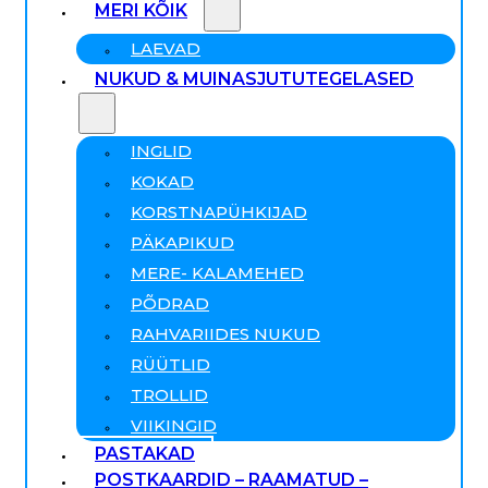
MERI KÕIK
LAEVAD
NUKUD & MUINASJUTUTEGELASED
INGLID
KOKAD
KORSTNAPÜHKIJAD
PÄKAPIKUD
MERE- KALAMEHED
PÕDRAD
RAHVARIIDES NUKUD
RÜÜTLID
TROLLID
VIIKINGID
PASTAKAD
POSTKAARDID – RAAMATUD –