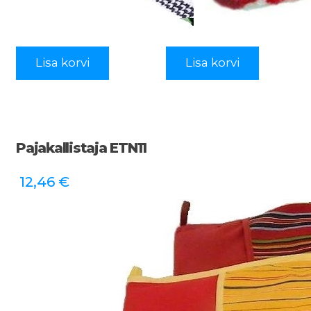
Lisa korvi
Lisa korvi
Pajakallistaja ETN11
12,46
€