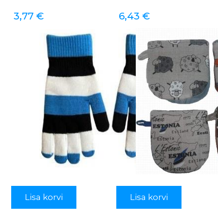
3,77
€
6,43
€
Lisa korvi
Lisa korvi