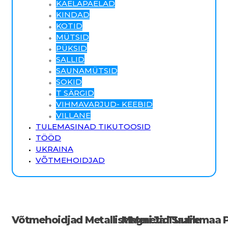
KAELAPAELAD
KINDAD
KOTID
MÜTSID
PÜKSID
SALLID
SAUNAMÜTSID
SOKID
T SÄRGID
VIHMAVARJUD- KEEBID
VILLANE
TULEMASINAD TIKUTOOSID
TÖÖD
UKRAINA
VÕTMEHOIDJAD
Võtmehoidjad Metallist Meri Ja Tuulik
Magnetid Saaremaa P