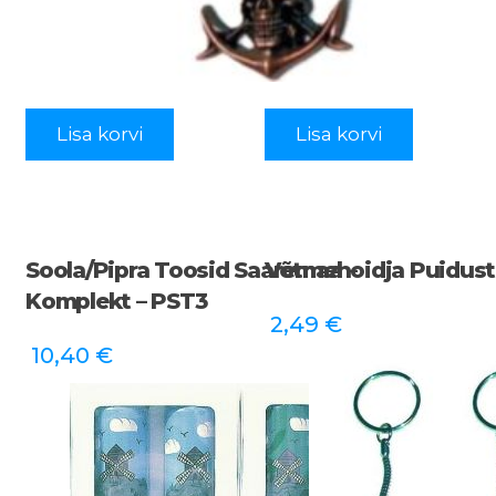
Lisa korvi
Lisa korvi
Soola/pipra Toosid Saaremaa –
Võtmehoidja Puidust
Komplekt – PST3
2,49
€
10,40
€