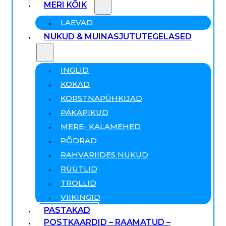
MERI KÕIK
LAEVAD
NUKUD & MUINASJUTUTEGELASED
INGLID
KOKAD
KORSTNAPÜHKIJAD
PÄKAPIKUD
MERE- KALAMEHED
PÕDRAD
RAHVARIIDES NUKUD
RÜÜTLID
TROLLID
VIIKINGID
PASTAKAD
POSTKAARDID – RAAMATUD –