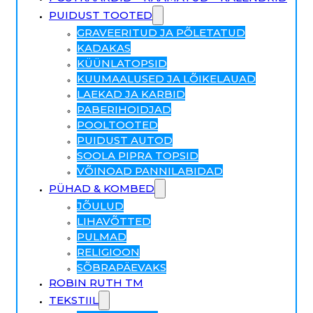
PUIDUST TOOTED
GRAVEERITUD JA PÕLETATUD
KADAKAS
KÜÜNLATOPSID
KUUMAALUSED JA LÕIKELAUAD
LAEKAD JA KARBID
PABERIHOIDJAD
POOLTOOTED
PUIDUST AUTOD
SOOLA PIPRA TOPSID
VÕINOAD PANNILABIDAD
PÜHAD & KOMBED
JÕULUD
LIHAVÕTTED
PULMAD
RELIGIOON
SÕBRAPÄEVAKS
ROBIN RUTH TM
TEKSTIIL