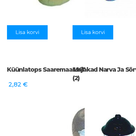
Lisa korvi
Lisa korvi
Küünlatops Saaremaa LKT
Majakad Narva Ja Sõr
(2)
2,82
€