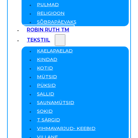
PULMAD
RELIGIOON
SÕBRAPÄEVAKS
ROBIN RUTH TM
TEKSTIIL
KAELAPAELAD
KINDAD
KOTID
MÜTSID
PÜKSID
SALLID
SAUNAMÜTSID
SOKID
T SÄRGID
VIHMAVARJUD- KEEBID
VILLANE