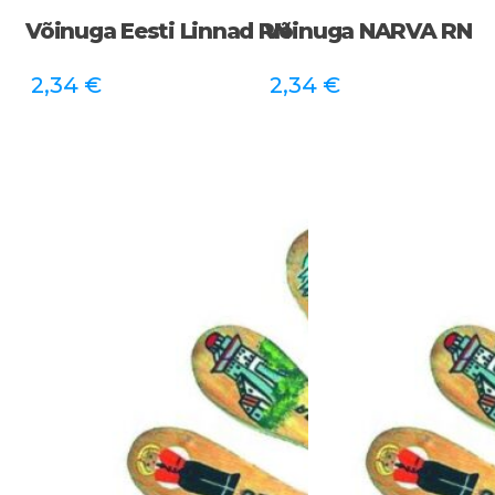
Võinuga Eesti Linnad RN
Võinuga NARVA RN
2,34
€
2,34
€