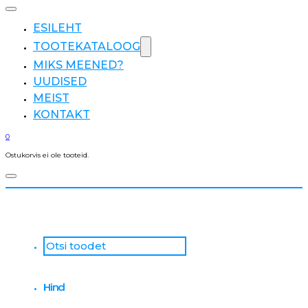
ESILEHT
TOOTEKATALOOG
MIKS MEENED?
UUDISED
MEIST
KONTAKT
0
Ostukorvis ei ole tooteid.
Otsi
...
Hind