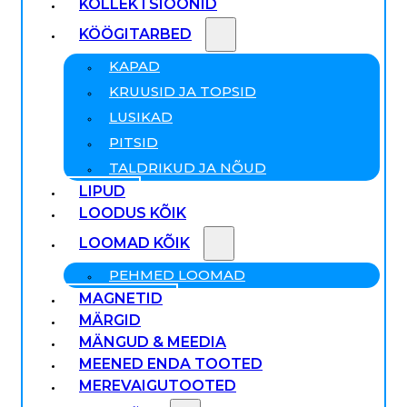
KOLLEKTSIOONID
KÖÖGITARBED
KAPAD
KRUUSID JA TOPSID
LUSIKAD
PITSID
TALDRIKUD JA NÕUD
LIPUD
LOODUS KÕIK
LOOMAD KÕIK
PEHMED LOOMAD
MAGNETID
MÄRGID
MÄNGUD & MEEDIA
MEENED ENDA TOOTED
MEREVAIGUTOOTED