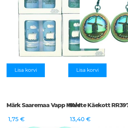
Lisa korvi
Lisa korvi
Märk Saaremaa Vapp MAM
Naiste Käekott RR39
1,75
€
13,40
€