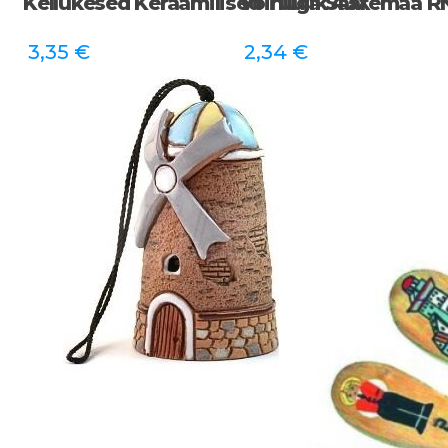
Kellukesed Keraamilised Tuulik 43X
Võinuga Saaremaa R
3,35
€
2,34
€