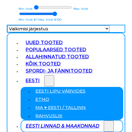
Min. hind
Max. hind
Min. hind: €1
Max. hind: €100
UUED TOOTED
POPULAARSED TOOTED
ALLAHINNATUD TOOTED
KÕIK TOOTED
SPORDI- JA FÄNNITOOTED
EESTI
EESTI LIPU VÄRVIDES
ETNO
MA ♥ EESTI / TALLINN
RAHVUSLIK
EESTI LINNAD & MAAKONNAD