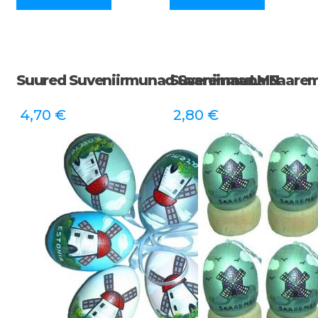
Suured Suveniirmunad Saaremaa LMN
Suveniirmuna Saare
4,70
€
2,80
€