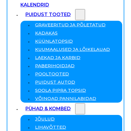
KALENDRID
PUIDUST TOOTED
GRAVEERITUD JA PÕLETATUD
KADAKAS
KÜÜNLATOPSID
KUUMAALUSED JA LÕIKELAUAD
LAEKAD JA KARBID
PABERIHOIDJAD
POOLTOOTED
PUIDUST AUTOD
SOOLA PIPRA TOPSID
VÕINOAD PANNILABIDAD
PÜHAD & KOMBED
JÕULUD
LIHAVÕTTED