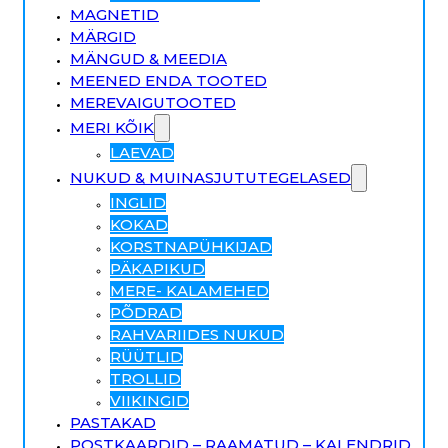
MAGNETID
MÄRGID
MÄNGUD & MEEDIA
MEENED ENDA TOOTED
MEREVAIGUTOOTED
MERI KÕIK
LAEVAD
NUKUD & MUINASJUTUTEGELASED
INGLID
KOKAD
KORSTNAPÜHKIJAD
PÄKAPIKUD
MERE- KALAMEHED
PÕDRAD
RAHVARIIDES NUKUD
RÜÜTLID
TROLLID
VIIKINGID
PASTAKAD
POSTKAARDID – RAAMATUD – KALENDRID