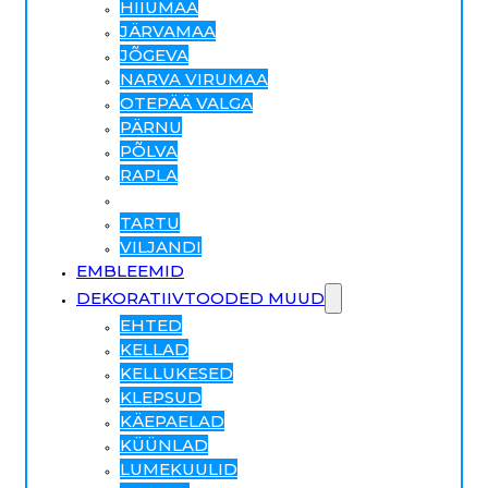
HIIUMAA
JÄRVAMAA
JÕGEVA
NARVA VIRUMAA
OTEPÄÄ VALGA
PÄRNU
PÕLVA
RAPLA
SAAREMAA
TARTU
VILJANDI
EMBLEEMID
DEKORATIIVTOODED MUUD
EHTED
KELLAD
KELLUKESED
KLEPSUD
KÄEPAELAD
KÜÜNLAD
LUMEKUULID