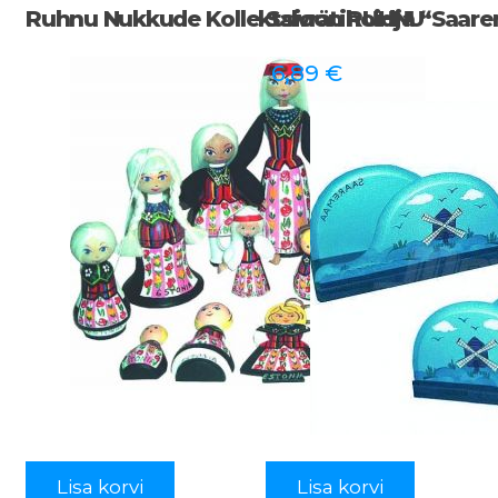
Ruhnu Nukkude Kollektsioon RUHNU
Salvrätihoidja “Saar
6,89
€
Lisa korvi
Lisa korvi