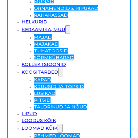
MUNAD
ORNAMENDID & RIPUKAD
RAHAKASSAD
HELKURID
KERAAMIKA, MUU
MAJAD
MAJAKAD
TUHATOOSID
SÕRMKÜBARAD
KOLLEKTSIOONID
KÖÖGITARBED
KAPAD
KRUUSID JA TOPSID
LUSIKAD
PITSID
TALDRIKUD JA NÕUD
LIPUD
LOODUS KÕIK
LOOMAD KÕIK
PEHMED LOOMAD