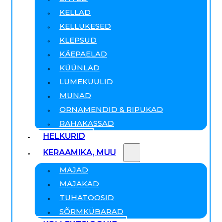
KELLAD
KELLUKESED
KLEPSUD
KÄEPAELAD
KÜÜNLAD
LUMEKUULID
MUNAD
ORNAMENDID & RIPUKAD
RAHAKASSAD
HELKURID
KERAAMIKA, MUU
MAJAD
MAJAKAD
TUHATOOSID
SÕRMKÜBARAD