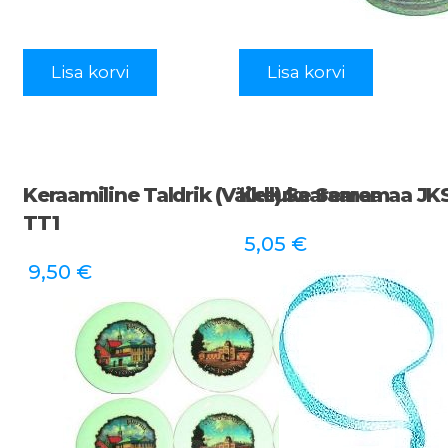
Lisa korvi
Lisa korvi
Keraamiline Taldrik (väike) Saaremaa
Kelluke Saaremaa JK
TT1
5,05
€
9,50
€