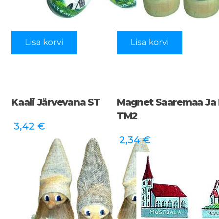
Lisa korvi
Lisa korvi
Kaali Järvevana ST
Magnet Saaremaa Ja
TM2
3,42
€
2,34
€