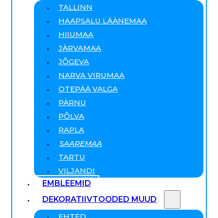
TALLINN
HAAPSALU LÄÄNEMAA
HIIUMAA
JÄRVAMAA
JÕGEVA
NARVA VIRUMAA
OTEPÄÄ VALGA
PÄRNU
PÕLVA
RAPLA
SAAREMAA
TARTU
VILJANDI
EMBLEEMID
DEKORATIIVTOODED MUUD
EHTED