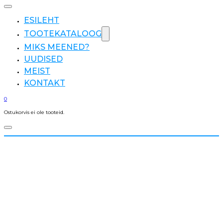
ESILEHT
TOOTEKATALOOG
MIKS MEENED?
UUDISED
MEIST
KONTAKT
0
Ostukorvis ei ole tooteid.