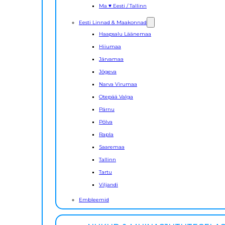
Ma ♥ Eesti / Tallinn
Eesti Linnad & Maakonnad
Haapsalu Läänemaa
Hiiumaa
Järvamaa
Jõgeva
Narva Virumaa
Otepää Valga
Pärnu
Põlva
Rapla
Saaremaa
Tallinn
Tartu
Viljandi
Embleemid