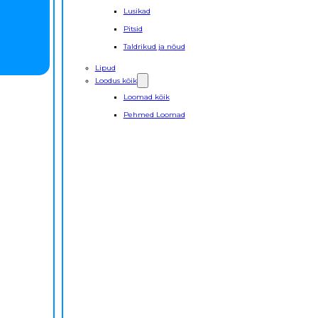
Lusikad
Pitsid
Taldrikud ja nõud
Lipud
Loodus kõik
Loomad kõik
Pehmed Loomad