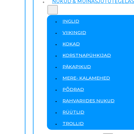
NUKUD & MUINASJUTUTEGELA
INGLID
VIIKINGID
KOKAD
KORSTNAPÜHKIJAD
PÄKAPIKUD
MERE- KALAMEHED
PÕDRAD
RAHVARIIDES NUKUD
RÜÜTLID
TROLLID