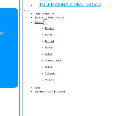
TULEMASINAD TIKUTOOSID
D
Robin Ruth TM
Spordi- ja Fännitooted
Tekstiil
Kindad
AD
Kotid
Mütsid
Püksid
Sallid
Saunamütsid
Sokid
T Särgid
Villane
Tööd
Tulemasinad Tikutoosid