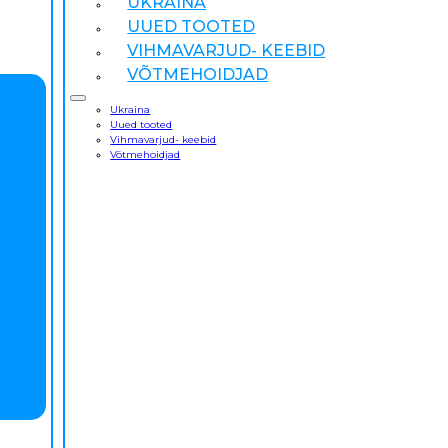
UKRAINA
UUED TOOTED
VIHMAVARJUD- KEEBID
VÕTMEHOIDJAD
Ukraina
Uued tooted
Vihmavarjud- keebid
Võtmehoidjad