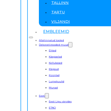
TALLINN
TARTU
VILJANDI
EMBLEEMID
Allahinnatud tooted
Dekoratiivtooded muud
Ehted
Käepaelad
Kellukesed
Klepsud
Küünlad
Lumekuulid
Munad
Eesti
Eesti Lipu värvides
ETNO