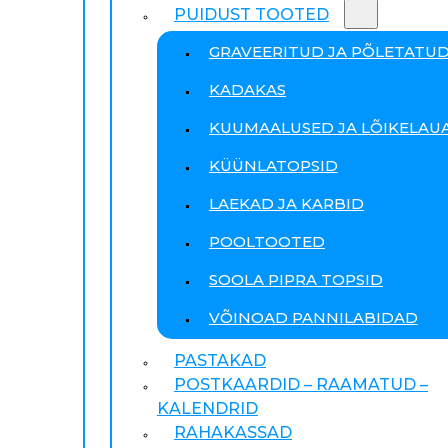
PUIDUST TOOTED
GRAVEERITUD JA PÕLETATU
KADAKAS
KUUMAALUSED JA LÕIKELAU
KÜÜNLATOPSID
LAEKAD JA KARBID
POOLTOOTED
SOOLA PIPRA TOPSID
VÕINOAD PANNILABIDAD
PASTAKAD
POSTKAARDID – RAAMATUD –
KALENDRID
RAHAKASSAD