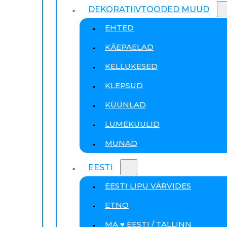
DEKORATIIVTOODED MUUD
EHTED
KÄEPAELAD
KELLUKESED
KLEPSUD
KÜÜNLAD
LUMEKUULID
MUNAD
EESTI
EESTI LIPU VÄRVIDES
ETNO
MA ♥ EESTI / TALLINN