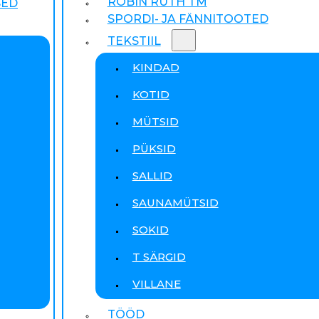
ROBIN RUTH TM
SED
SPORDI- JA FÄNNITOOTED
TEKSTIIL
KINDAD
KOTID
MÜTSID
PÜKSID
SALLID
SAUNAMÜTSID
SOKID
T SÄRGID
VILLANE
TÖÖD