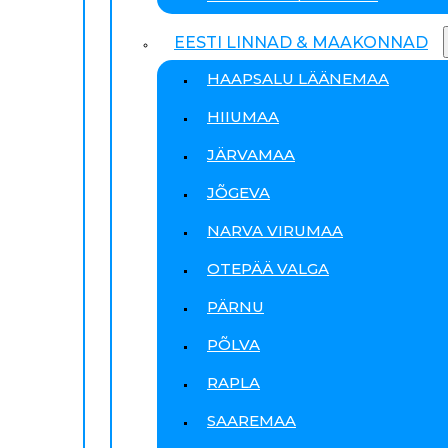
EESTI LINNAD & MAAKONNAD
HAAPSALU LÄÄNEMAA
HIIUMAA
JÄRVAMAA
JÕGEVA
NARVA VIRUMAA
OTEPÄÄ VALGA
PÄRNU
PÕLVA
RAPLA
SAAREMAA