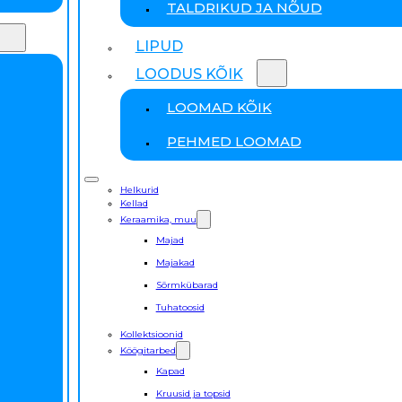
TALDRIKUD JA NÕUD
LIPUD
LOODUS KÕIK
LOOMAD KÕIK
PEHMED LOOMAD
Helkurid
Kellad
Keraamika, muu
Majad
Majakad
Sõrmkübarad
Tuhatoosid
Kollektsioonid
Köögitarbed
Kapad
Kruusid ja topsid