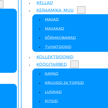
KELLAD
KERAAMIKA, MUU
MAJAD
MAJAKAD
SÕRMKÜBARAD
TUHATOOSID
KOLLEKTSIOONID
KÖÖGITARBED
KAPAD
KRUUSID JA TOPSID
LUSIKAD
PITSID