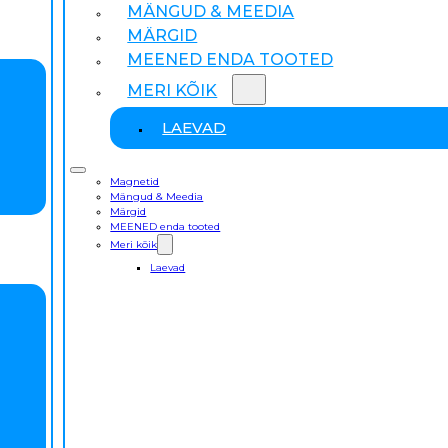
MÄNGUD & MEEDIA
MÄRGID
MEENED ENDA TOOTED
MERI KÕIK
LAEVAD
Magnetid
Mängud & Meedia
Märgid
MEENED enda tooted
Meri kõik
Laevad