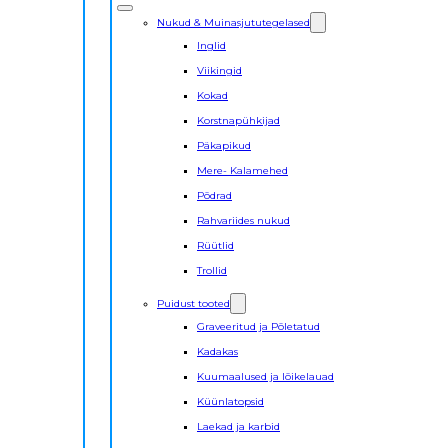
Nukud & Muinasjututegelased
Inglid
Viikingid
Kokad
Korstnapühkijad
Päkapikud
Mere- Kalamehed
Põdrad
Rahvariides nukud
Rüütlid
Trollid
Puidust tooted
Graveeritud ja Põletatud
Kadakas
Kuumaalused ja lõikelauad
Küünlatopsid
Laekad ja karbid