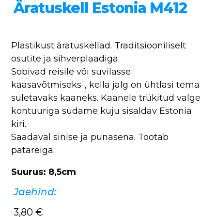
Äratuskell Estonia M412
Plastikust äratuskellad. Traditsiooniliselt
osutite ja sihverplaadiga.
Sobivad reisile või suvilasse
kaasavõtmiseks-, kella jalg on ühtlasi tema
suletavaks kaaneks. Kaanele trükitud valge
kontuuriga südame kuju sisaldav Estonia
kiri.
Saadaval sinise ja punasena. Töötab
patareiga.
Suurus: 8,5cm
Jaehind:
3,80
€