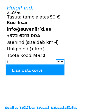
Hulgihind:
2,39 €
Tasuta tarne alates 50 €
Küsi lisa:
info@suveniirid.ee
+372 6213 004
Jaehind (sisaldab km.-i),
Hulgihind (+ km.)
Toote kood:
M412
Äratuskell
Estonia
M412
kogus
Lisa ostukorvi
Sulle Võiks Veel Meeldida