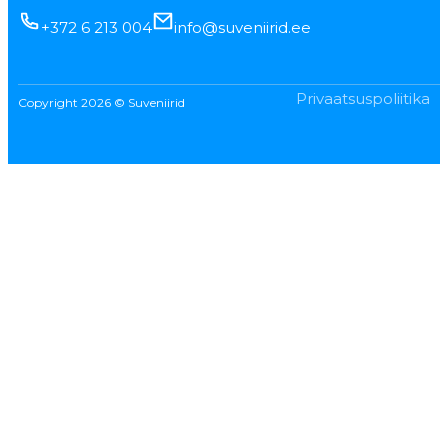
+372 6 213 004
info@suveniirid.ee
Privaatsuspoliitika
Copyright 2026 © Suveniirid