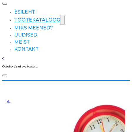
ESILEHT
TOOTEKATALOOG
MIKS MEENED?
UUDISED
MEIST
KONTAKT
0
Ostukorvis ei ole tooteid.
🔍