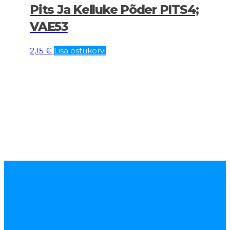
Pits Ja Kelluke Põder PITS4;
VAE53
2,15
€
Lisa ostukorvi