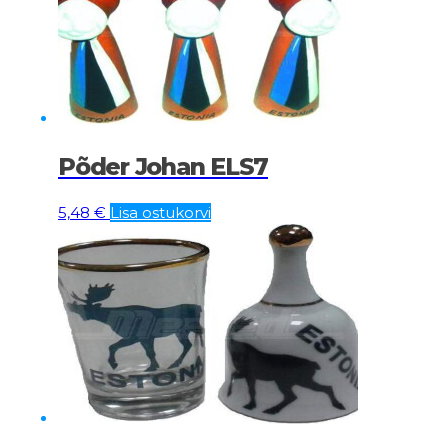
Põder Johan ELS7
5,48
€
Lisa ostukorvi