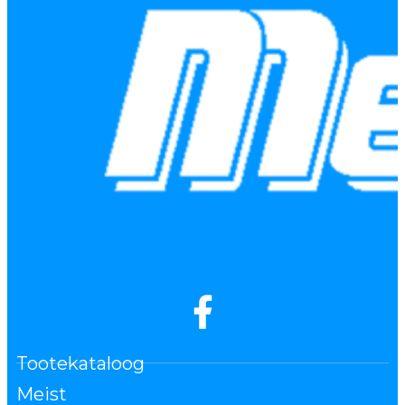
Tootekataloog
Meist