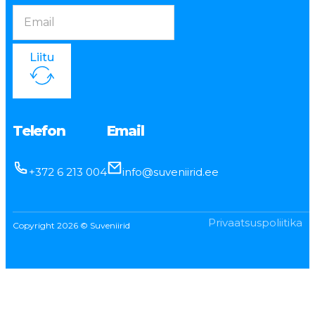
Liitu
Telefon
Email
+372 6 213 004
info@suveniirid.ee
Privaatsuspoliitika
Copyright 2026 © Suveniirid