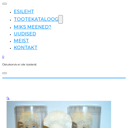
ESILEHT
TOOTEKATALOOG
MIKS MEENED?
UUDISED
MEIST
KONTAKT
0
Ostukorvis ei ole tooteid.
🔍