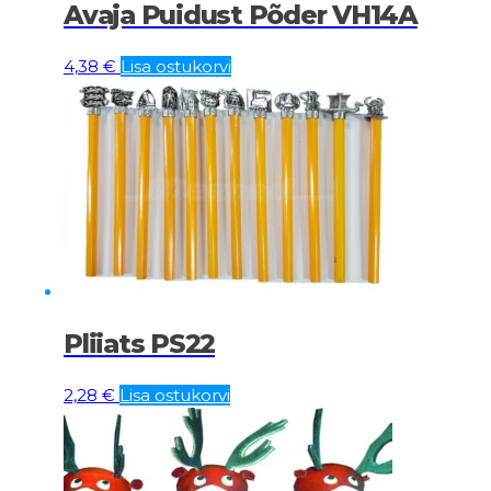
Avaja Puidust Põder VH14A
4,38
€
Lisa ostukorvi
Pliiats PS22
2,28
€
Lisa ostukorvi