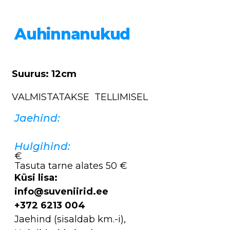
Auhinnanukud
Suurus: 12cm
VALMISTATAKSE TELLIMISEL
Jaehind:
Hulgihind:
€
Tasuta tarne alates 50 €
Küsi lisa:
info@suveniirid.ee
+372 6213 004
Jaehind (sisaldab km.-i),