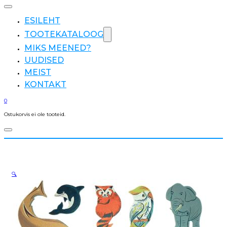
ESILEHT
TOOTEKATALOOG
MIKS MEENED?
UUDISED
MEIST
KONTAKT
0
Ostukorvis ei ole tooteid.
🔍