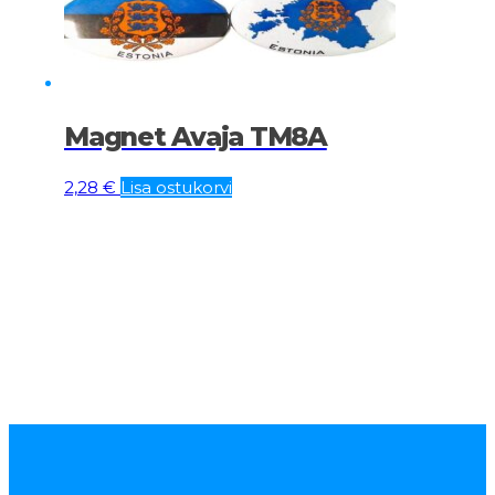
Magnet Avaja TM8A
2,28
€
Lisa ostukorvi