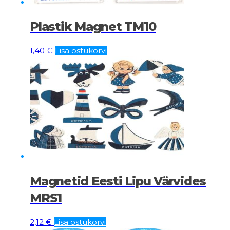
Plastik Magnet TM10
1,40
€
Lisa ostukorvi
Magnetid Eesti Lipu Värvides
MRS1
2,12
€
Lisa ostukorvi