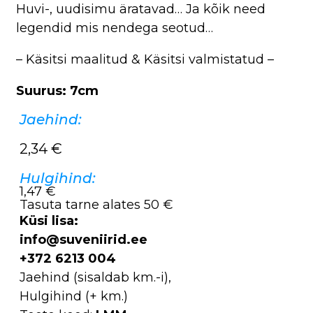
Huvi-, uudisimu äratavad… Ja kõik need
legendid mis nendega seotud…
– Käsitsi maalitud & Käsitsi valmistatud –
Suurus: 7cm
Jaehind:
2,34
€
Hulgihind:
1,47 €
Tasuta tarne alates 50 €
Küsi lisa:
info@suveniirid.ee
+372 6213 004
Jaehind (sisaldab km.-i),
Hulgihind (+ km.)