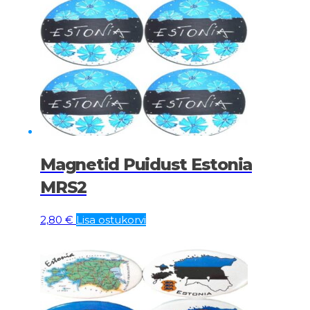
Magnetid Puidust Estonia
MRS2
2,80
€
Lisa ostukorvi