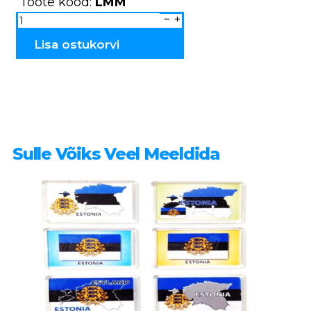
Toote kood:
LMM
Eksootiliste
loomade
magnetid
LMM
Lisa ostukorvi
kogus
Sulle Võiks Veel Meeldida