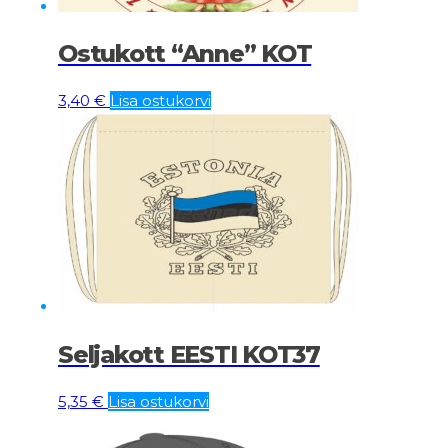
Ostukott “Anne” KOT
3,40
€
Lisa ostukorvi
Seljakott EESTI KOT37
5,35
€
Lisa ostukorvi