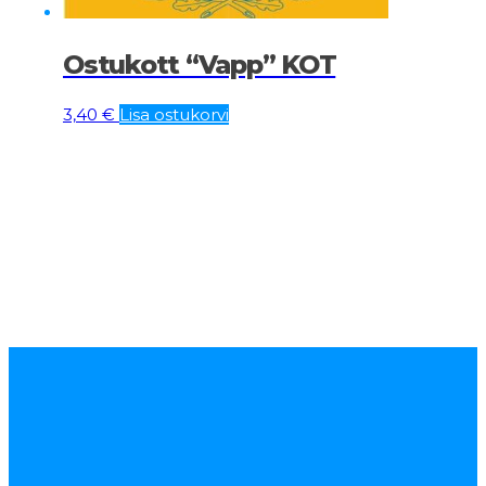
Ostukott “Vapp” KOT
3,40
€
Lisa ostukorvi