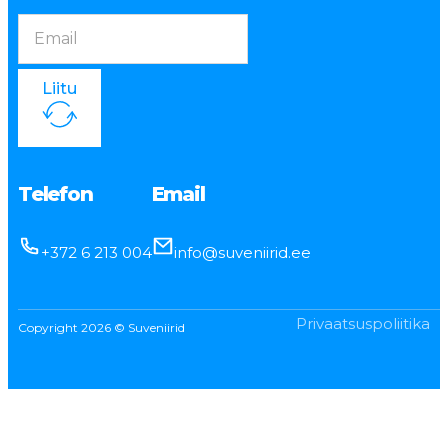
Liitu
Telefon
Email
+372 6 213 004
info@suveniirid.ee
Privaatsuspoliitika
Copyright 2026 © Suveniirid