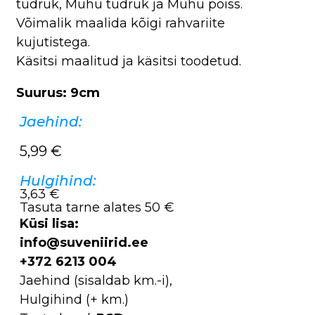
tüdruk, Muhu tüdruk ja Muhu poiss.
Võimalik maalida kõigi rahvariite
kujutistega.
Käsitsi maalitud ja käsitsi toodetud.
Suurus: 9cm
Jaehind:
5,99
€
Hulgihind:
3,63 €
Tasuta tarne alates 50 €
Küsi lisa:
info@suveniirid.ee
+372 6213 004
Jaehind (sisaldab km.-i),
Hulgihind (+ km.)