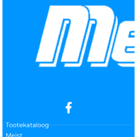
Tootekataloog
Meist