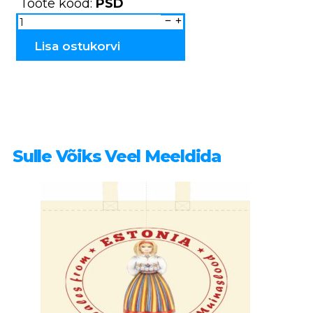
Toote kood:
PSD
Hambatikutoosid
Rahvuslikud
PSD
kogus
Lisa ostukorvi
Sulle Võiks Veel Meeldida