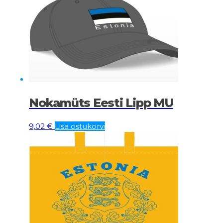
Nokamüts Eesti Lipp MU
9,02
€
Lisa ostukorvi