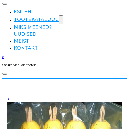
ESILEHT
TOOTEKATALOOG
MIKS MEENED?
UUDISED
MEIST
KONTAKT
0
Ostukorvis ei ole tooteid.
🔍