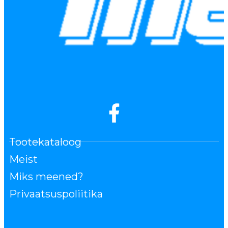
Tootekataloog
Meist
Miks meened?
Privaatsuspoliitika