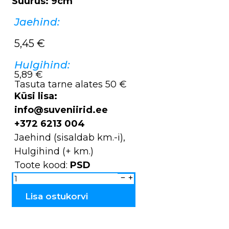
Suurus: 9cm
Jaehind:
5,45
€
Hulgihind:
5,89 €
Tasuta tarne alates 50 €
Küsi lisa:
info@suveniirid.ee
+372 6213 004
Jaehind (sisaldab km.-i),
Hulgihind (+ km.)
Toote kood:
PSD
Hambatikutoosid
Viiking
PSD
kogus
Lisa ostukorvi