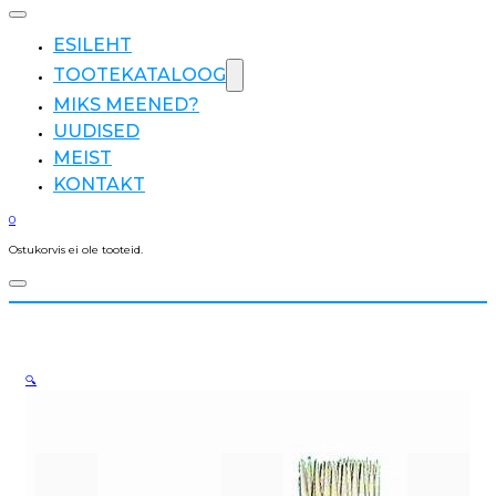
ESILEHT
TOOTEKATALOOG
MIKS MEENED?
UUDISED
MEIST
KONTAKT
0
Ostukorvis ei ole tooteid.
🔍