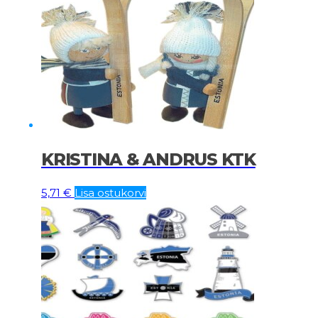
KRISTINA & ANDRUS KTK
5,71
€
Lisa ostukorvi