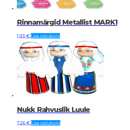
Rinnamärgid Metallist MARK1
1,93
€
Lisa ostukorvi
Nukk Rahvuslik Luule
7,26
€
Lisa ostukorvi