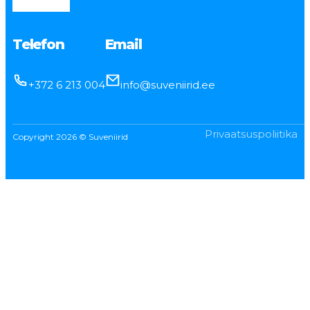
Telefon
Email
+372 6 213 004
info@suveniirid.ee
Privaatsuspoliitika
Copyright 2026 © Suveniirid