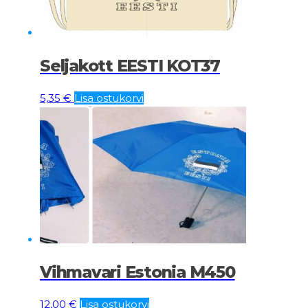
Seljakott EESTI KOT37
5,35
€
Lisa ostukorvi
Vihmavari Estonia M450
12,00
€
Lisa ostukorvi