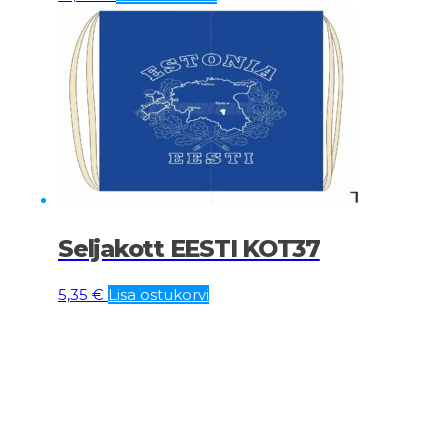
Seljakott EESTI KOT37
5,35
€
Lisa ostukorvi