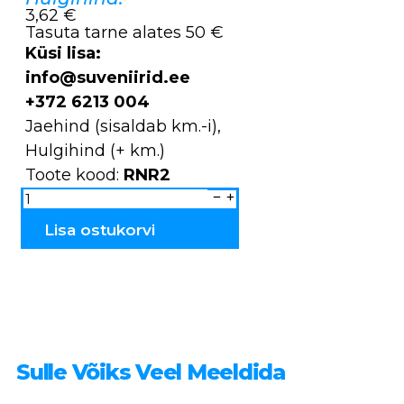
3,62 €
Tasuta tarne alates 50 €
Küsi lisa:
info@suveniirid.ee
+372 6213 004
Jaehind (sisaldab km.-i),
Hulgihind (+ km.)
Toote kood:
RNR2
JANIKA
RNR2
kogus
Lisa ostukorvi
Sulle Võiks Veel Meeldida