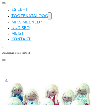
ESILEHT
TOOTEKATALOOG
MIKS MEENED?
UUDISED
MEIST
KONTAKT
0
Ostukorvis ei ole tooteid.
🔍