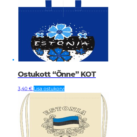
Ostukott “Õnne” KOT
3,40
€
Lisa ostukorvi