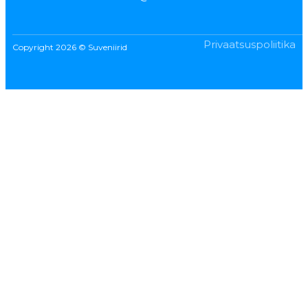
Privaatsuspoliitika
Copyright 2026 © Suveniirid