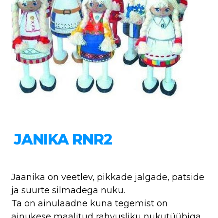
JANIKA RNR2
Jaanika on veetlev, pikkade jalgade, patside
ja suurte silmadega nuku.
Ta on ainulaadne kuna tegemist on
ainukese maalitud rahvusliku nukutüübiga,