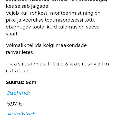
kes seisab jalgadel.
Vajab küll rohkesti monteerimist ning on
pika ja keerulise tootmisprotsessi tõttu
ebamugav toota, kuid tulemus on vaeva
väärt.
Võimalik tellida kõigi maakondade
rahvariietes.
– K ä s i t s i m a a l i t u d & K ä s i t s i v a l m
i s t a t u d –
Suurus: 9cm
Jaehind:
5,97
€
Hulgihind: