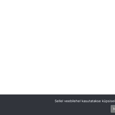
Sellel veebilehel kasutatakse küpsis