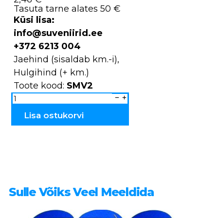
Tasuta tarne alates 50 €
Küsi lisa:
info@suveniirid.ee
+372 6213 004
Jaehind (sisaldab km.-i),
Hulgihind (+ km.)
Toote kood:
SMV2
JUKU
SMV2
kogus
Lisa ostukorvi
Sulle Võiks Veel Meeldida