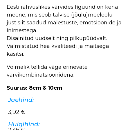
Eesti rahvuslikes värvides figuurid on kena
meene, mis seob talvise (jõulu)meeleolu
just siit saadud mälestuste, emotsioonide ja
inimestega…
Disainitud uudselt ning pilkupüüdvalt.
Valmistatud hea kvaliteedi ja maitsega
käsitsi.
Võimalik tellida väga erinevate
värvikombinatsioonidena.
Suurus: 8cm & 10cm
Jaehind:
3,92
€
Hulgihind:
2,46 €