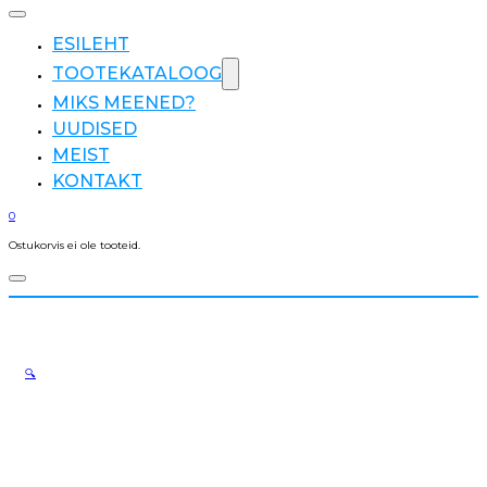
ESILEHT
TOOTEKATALOOG
MIKS MEENED?
UUDISED
MEIST
KONTAKT
0
Ostukorvis ei ole tooteid.
🔍