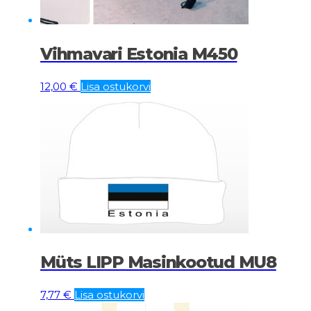
Vihmavari Estonia M450
12,00
€
Lisa ostukorvi
Müts LIPP Masinkootud MU8
7,77
€
Lisa ostukorvi