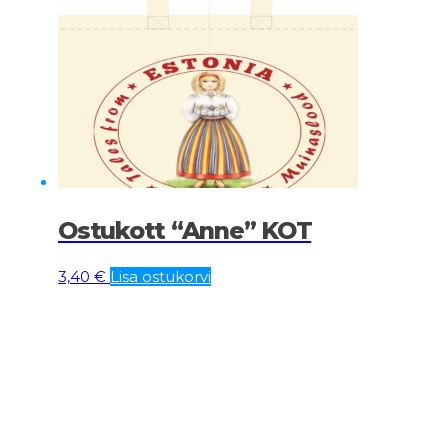
Ostukott “Anne” KOT
3,40
€
Lisa ostukorvi