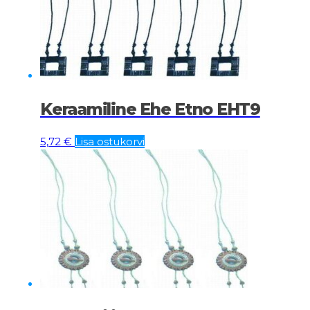
Keraamiline Ehe Etno EHT9
5,72
€
Lisa ostukorvi