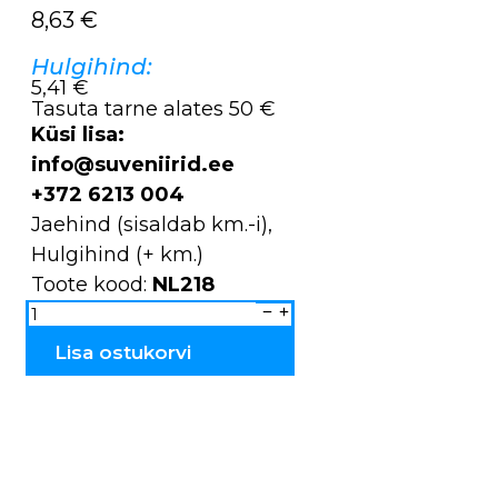
8,63
€
Hulgihind:
5,41 €
Tasuta tarne alates 50 €
Küsi lisa:
info@suveniirid.ee
+372 6213 004
Jaehind (sisaldab km.-i),
Hulgihind (+ km.)
Toote kood:
NL218
Kaelakee
NL218
kogus
Lisa ostukorvi