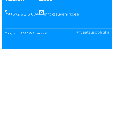
+372 6 213 004
info@suveniirid.ee
Privaatsuspoliitika
Copyright 2026 © Suveniirid