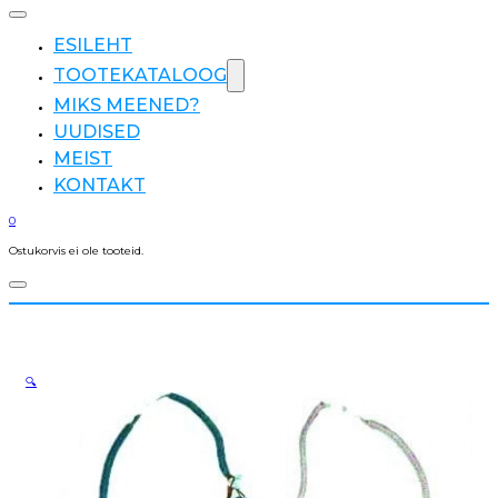
ESILEHT
TOOTEKATALOOG
MIKS MEENED?
UUDISED
MEIST
KONTAKT
0
Ostukorvis ei ole tooteid.
🔍