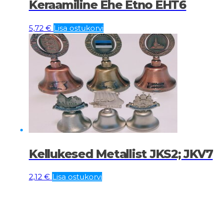
Keraamiline Ehe Etno EHT6
5,72
€
Lisa ostukorvi
Kellukesed Metallist JKS2; JKV7
2,12
€
Lisa ostukorvi