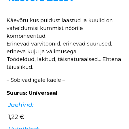
Käevõru kus puidust laastud ja kuulid on
vaheldumisi kummist nöörile
kombineeritud.
Erinevad värvitoonid, erinevad suurused,
erineva kuju ja välimusega.
Töödeldud, lakitud, täisnaturaalsed… Ehtena
täiuslikud.
– Sobivad igale käele –
Suurus: Universaal
Jaehind:
1,22
€
Hulgihind: