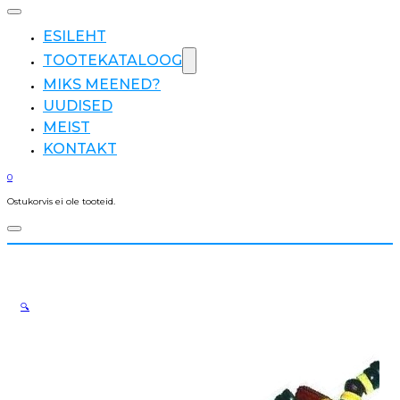
ESILEHT
TOOTEKATALOOG
MIKS MEENED?
UUDISED
MEIST
KONTAKT
0
Ostukorvis ei ole tooteid.
🔍