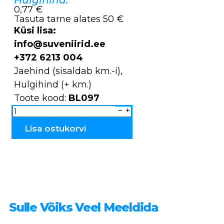
0,77 €
Tasuta tarne alates 50 €
Küsi lisa:
info@suveniirid.ee
+372 6213 004
Jaehind (sisaldab km.-i),
Hulgihind (+ km.)
Toote kood:
BL097
Käevõru
BL097
kogus
Lisa ostukorvi
Sulle Võiks Veel Meeldida