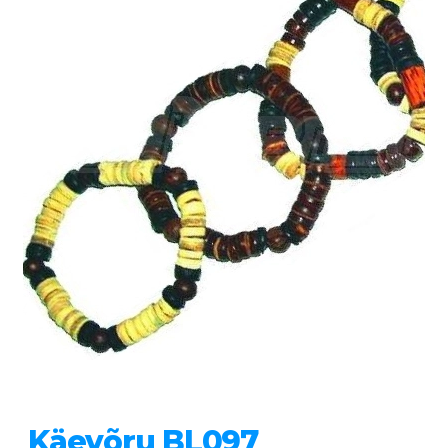
Käevõru BL097