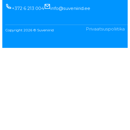
+372 6 213 004
info@suveniirid.ee
Privaatsuspoliitika
Copyright 2026 © Suveniirid