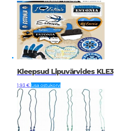
Kleepsud Lipuvärvides KLE3
1,93
€
Lisa ostukorvi