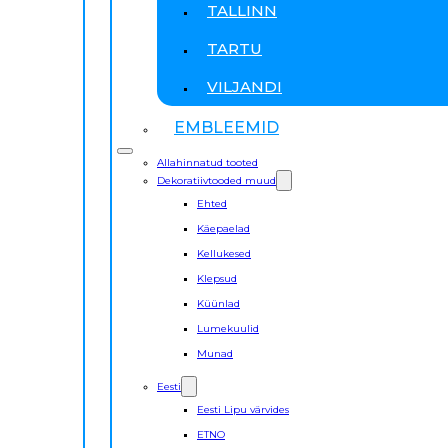
TALLINN
TARTU
VILJANDI
EMBLEEMID
Allahinnatud tooted
Dekoratiivtooded muud
Ehted
Käepaelad
Kellukesed
Klepsud
Küünlad
Lumekuulid
Munad
Eesti
Eesti Lipu värvides
ETNO