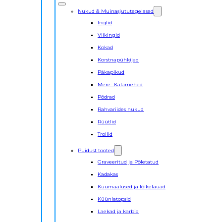
Nukud & Muinasjututegelased
Inglid
Viikingid
Kokad
Korstnapühkijad
Päkapikud
Mere- Kalamehed
Põdrad
Rahvariides nukud
Rüütlid
Trollid
Puidust tooted
Graveeritud ja Põletatud
Kadakas
Kuumaalused ja lõikelauad
Küünlatopsid
Laekad ja karbid