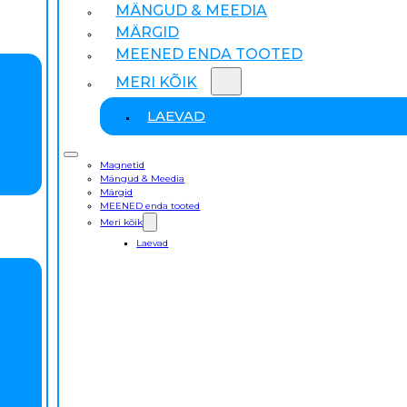
MÄNGUD & MEEDIA
MÄRGID
MEENED ENDA TOOTED
MERI KÕIK
LAEVAD
Magnetid
Mängud & Meedia
Märgid
MEENED enda tooted
Meri kõik
Laevad