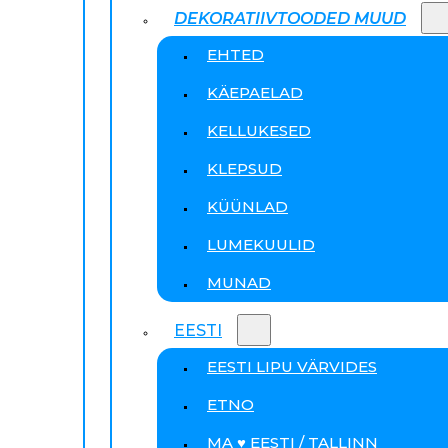
DEKORATIIVTOODED MUUD
EHTED
KÄEPAELAD
KELLUKESED
KLEPSUD
KÜÜNLAD
LUMEKUULID
MUNAD
EESTI
EESTI LIPU VÄRVIDES
ETNO
MA ♥ EESTI / TALLINN