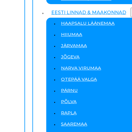
EESTI LINNAD & MAAKONNAD
HAAPSALU LÄÄNEMAA
HIIUMAA
JÄRVAMAA
JÕGEVA
NARVA VIRUMAA
OTEPÄÄ VALGA
PÄRNU
PÕLVA
RAPLA
SAAREMAA