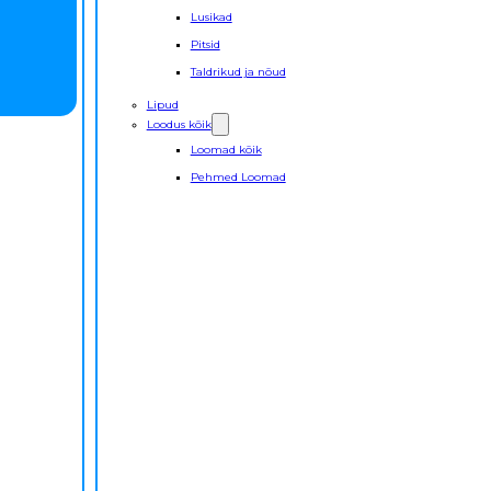
Lusikad
Pitsid
Taldrikud ja nõud
Lipud
Loodus kõik
Loomad kõik
Pehmed Loomad