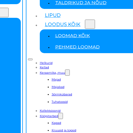
TALDRIKUD JA NÕUD
LIPUD
LOODUS KÕIK
LOOMAD KÕIK
PEHMED LOOMAD
Helkurid
Kellad
Keraamika, muu
Majad
Majakad
Sõrmkübarad
Tuhatoosid
Kollektsioonid
Köögitarbed
Kapad
Kruusid ja topsid