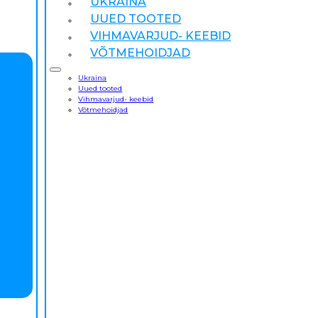
UKRAINA
UUED TOOTED
VIHMAVARJUD- KEEBID
VÕTMEHOIDJAD
Ukraina
Uued tooted
Vihmavarjud- keebid
Võtmehoidjad