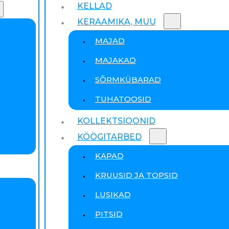
KELLAD
KERAAMIKA, MUU
MAJAD
MAJAKAD
SÕRMKÜBARAD
TUHATOOSID
KOLLEKTSIOONID
KÖÖGITARBED
KAPAD
KRUUSID JA TOPSID
LUSIKAD
PITSID