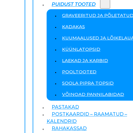
PUIDUST TOOTED
GRAVEERITUD JA PÕLETATU
KADAKAS
KUUMAALUSED JA LÕIKELAU
KÜÜNLATOPSID
LAEKAD JA KARBID
POOLTOOTED
SOOLA PIPRA TOPSID
VÕINOAD PANNILABIDAD
PASTAKAD
POSTKAARDID – RAAMATUD –
KALENDRID
RAHAKASSAD