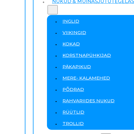
NUKUD & MUINASJUTUTEGELA
INGLID
VIIKINGID
KOKAD
KORSTNAPÜHKIJAD
PÄKAPIKUD
MERE- KALAMEHED
PÕDRAD
RAHVARIIDES NUKUD
RÜÜTLID
TROLLID