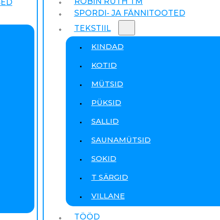
ROBIN RUTH TM
SED
SPORDI- JA FÄNNITOOTED
TEKSTIIL
KINDAD
KOTID
MÜTSID
PÜKSID
SALLID
SAUNAMÜTSID
SOKID
T SÄRGID
VILLANE
TÖÖD