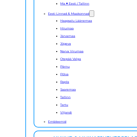
Ma ♥ Eesti / Tallinn
Eesti Linnad & Maakonnad
Haapsalu Läänemaa
Hiiumaa
Järvamaa
Jõgeva
Narva Virumaa
Otepää Valga
Pärnu
Põlva
Rapla
Saaremaa
Tallinn
Tartu
Viljandi
Embleemid