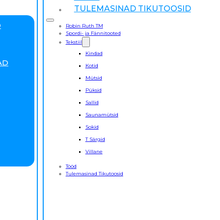
TULEMASINAD TIKUTOOSID
D
Robin Ruth TM
Spordi- ja Fännitooted
Tekstiil
Kindad
AD
Kotid
Mütsid
Püksid
Sallid
Saunamütsid
Sokid
T Särgid
Villane
Tööd
Tulemasinad Tikutoosid