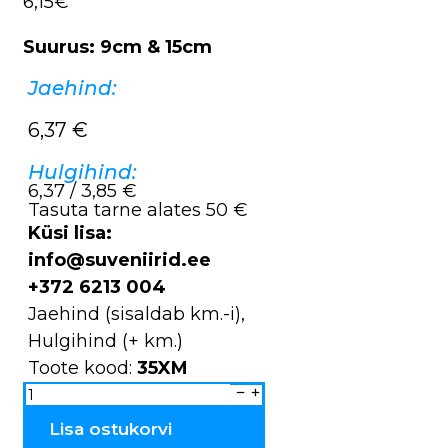
6,15€
Suurus: 9cm & 15cm
Jaehind:
6,37
€
Hulgihind:
6,37 / 3,85 €
Tasuta tarne alates 50 €
Küsi lisa:
info@suveniirid.ee
+372 6213 004
Jaehind (sisaldab km.-i),
Hulgihind (+ km.)
Toote kood:
35XM
Kapad
keraamilised
Estonia
0.25L
Lisa ostukorvi
&
0.5L
35X