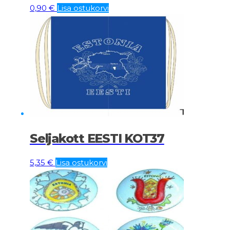
0,90
€
Lisa ostukorvi
Seljakott EESTI KOT37
5,35
€
Lisa ostukorvi