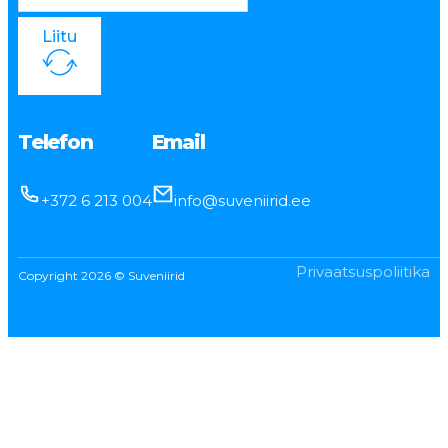
Liitu
Telefon
Email
+372 6 213 004
info@suveniirid.ee
Privaatsuspoliitika
Copyright 2026 © Suveniirid