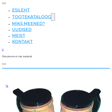
ESILEHT
TOOTEKATALOOG
MIKS MEENED?
UUDISED
MEIST
KONTAKT
0
Ostukorvis ei ole tooteid.
🔍