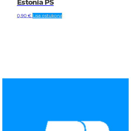
Estonia PS
0,90
€
Lisa ostukorvi