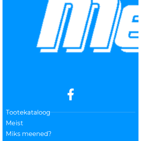
Tootekataloog
Meist
Miks meened?