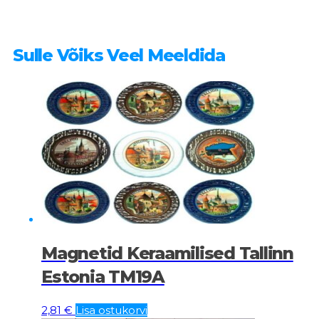
Sulle Võiks Veel Meeldida
Magnetid Keraamilised Tallinn
Estonia TM19A
2,81
€
Lisa ostukorvi