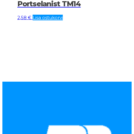
Portselanist TM14
2,58
€
Lisa ostukorvi