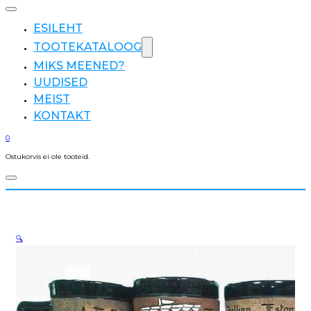
ESILEHT
TOOTEKATALOOG
MIKS MEENED?
UUDISED
MEIST
KONTAKT
0
Ostukorvis ei ole tooteid.
🔍