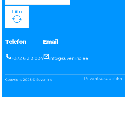
Liitu
Telefon
Email
+372 6 213 004
info@suveniirid.ee
Privaatsuspoliitika
Copyright 2026 © Suveniirid