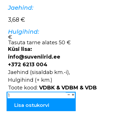
Jaehind:
3,68
€
Hulgihind:
€
Tasuta tarne alates 50 €
Küsi lisa:
info@suveniirid.ee
+372 6213 004
Jaehind (sisaldab km.-i),
Hulgihind (+ km.)
Toote kood:
VDBK & VDBM & VDB
Kapad
keraamilised
Tallinn
VDBK
Lisa ostukorvi
&
VDBM
&
VDB
kogus