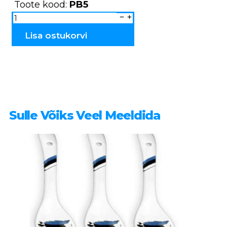
Toote kood:
PB5
Kapp
keraamiline
500ml
PB5
Lisa ostukorvi
kogus
Sulle Võiks Veel Meeldida