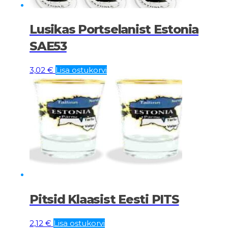
Lusikas Portselanist Estonia
SAE53
3,02
€
Lisa ostukorvi
Pitsid Klaasist Eesti PITS
2,12
€
Lisa ostukorvi