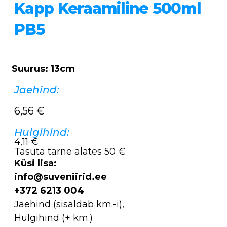
Kapp Keraamiline 500ml
PB5
Suurus: 13cm
Jaehind:
6,56
€
Hulgihind:
4,11 €
Tasuta tarne alates 50 €
Küsi lisa:
info@suveniirid.ee
+372 6213 004
Jaehind (sisaldab km.-i),
Hulgihind (+ km.)