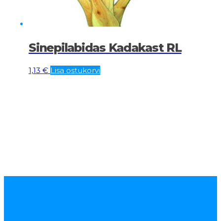
Sinepilabidas Kadakast RL
1,13
€
Lisa ostukorvi