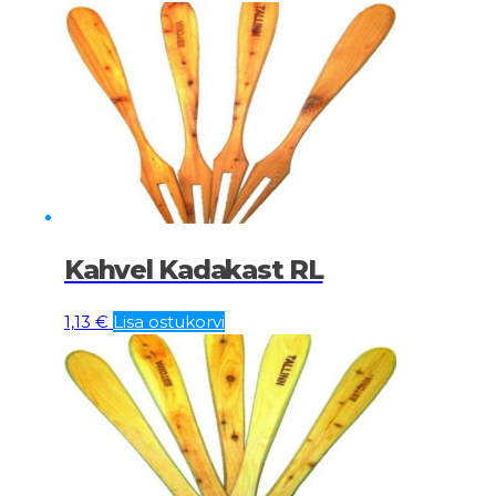
Kahvel Kadakast RL
1,13
€
Lisa ostukorvi