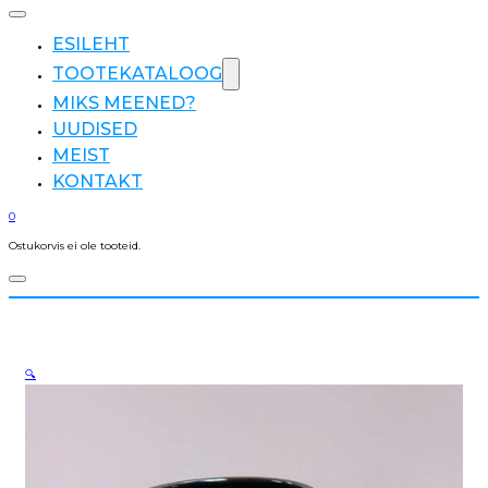
ESILEHT
TOOTEKATALOOG
MIKS MEENED?
UUDISED
MEIST
KONTAKT
0
Ostukorvis ei ole tooteid.
🔍