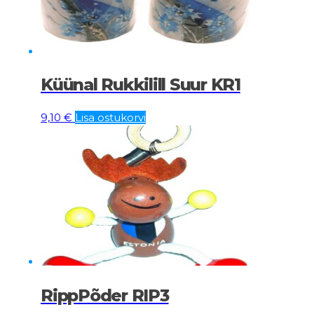
Küünal Rukkilill Suur KR1
9,10
€
Lisa ostukorvi
RippPõder RIP3