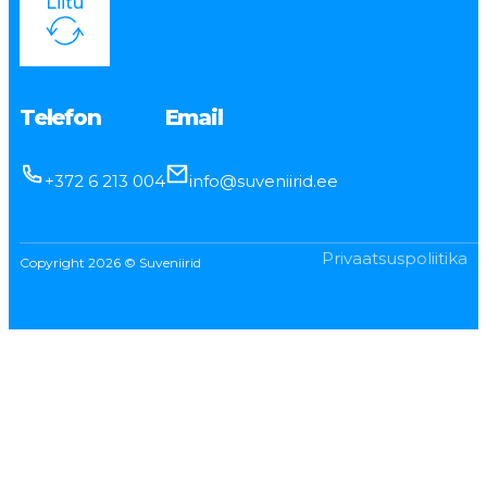
Liitu
Telefon
Email
+372 6 213 004
info@suveniirid.ee
Privaatsuspoliitika
Copyright 2026 © Suveniirid