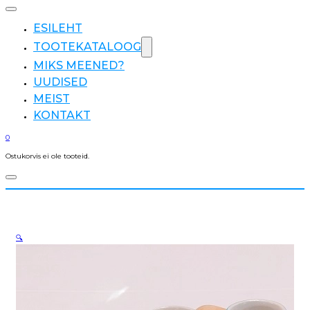
ESILEHT
TOOTEKATALOOG
MIKS MEENED?
UUDISED
MEIST
KONTAKT
0
Ostukorvis ei ole tooteid.
🔍