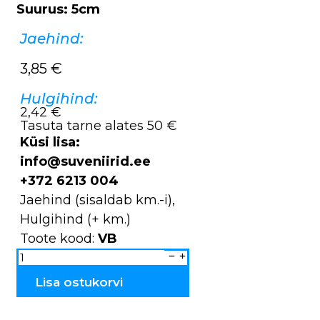
Suurus: 5cm
Jaehind:
3,85
€
Hulgihind:
2,42 €
Tasuta tarne alates 50 €
Küsi lisa:
info@suveniirid.ee
+372 6213 004
Jaehind (sisaldab km.-i),
Hulgihind (+ km.)
Toote kood:
VB
Kapp
väike
VB
kogus
Lisa ostukorvi