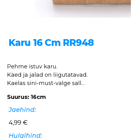
Karu 16 Cm RR948
Pehme istuv karu.
Käed ja jalad on liigutatavad.
Kaelas sini-must-valge sall…
Suurus: 16cm
Jaehind:
4,99
€
Hulgihind: