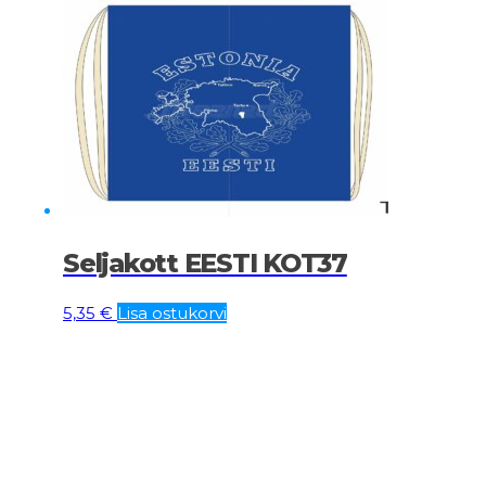
Seljakott EESTI KOT37
5,35
€
Lisa ostukorvi