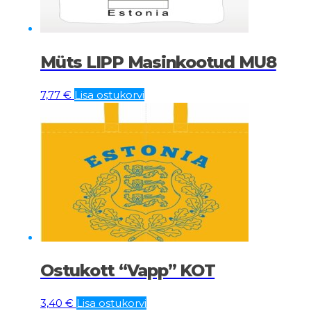
Müts LIPP Masinkootud MU8
7,77
€
Lisa ostukorvi
Ostukott “Vapp” KOT
3,40
€
Lisa ostukorvi