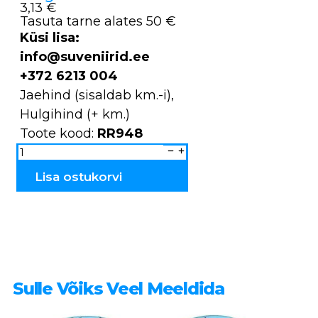
3,13 €
Tasuta tarne alates 50 €
Küsi lisa:
info@suveniirid.ee
+372 6213 004
Jaehind (sisaldab km.-i),
Hulgihind (+ km.)
Toote kood:
RR948
Karu
16
cm
RR948
Lisa ostukorvi
kogus
Sulle Võiks Veel Meeldida