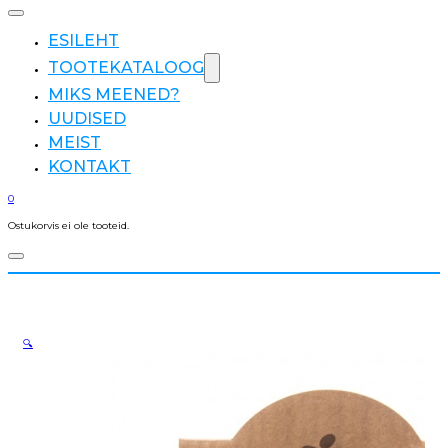
ESILEHT
TOOTEKATALOOG
MIKS MEENED?
UUDISED
MEIST
KONTAKT
0
Ostukorvis ei ole tooteid.
🔍