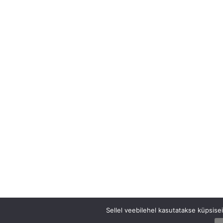
Sellel veebilehel kasutatakse küpsis