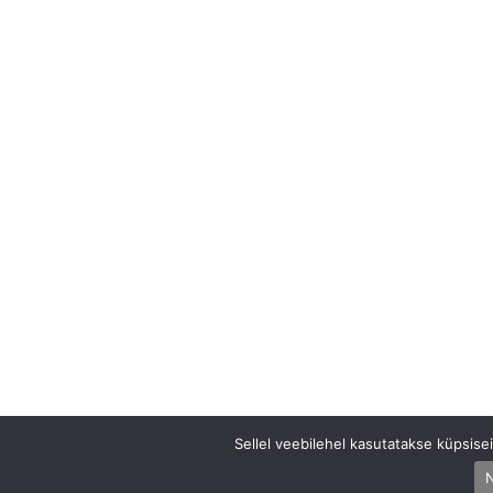
Sellel veebilehel kasutatakse küpsis