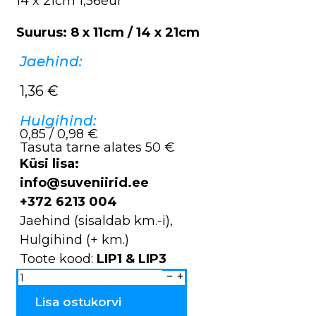
14 x 21cm 1,56eur
Suurus: 8 x 11cm / 14 x 21cm
Jaehind:
1,36
€
Hulgihind:
0,85 / 0,98 €
Tasuta tarne alates 50 €
Küsi lisa:
info@suveniirid.ee
+372 6213 004
Jaehind (sisaldab km.-i),
Hulgihind (+ km.)
Toote kood:
LIP1 & LIP3
Käsilipp
puitvarrega
LIP1
&
Lisa ostukorvi
LIP3
kogus