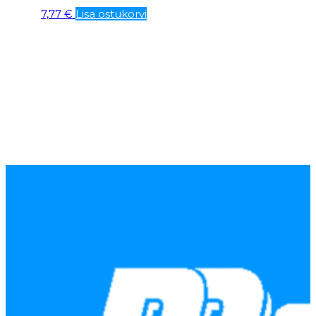
7,77
€
Lisa ostukorvi