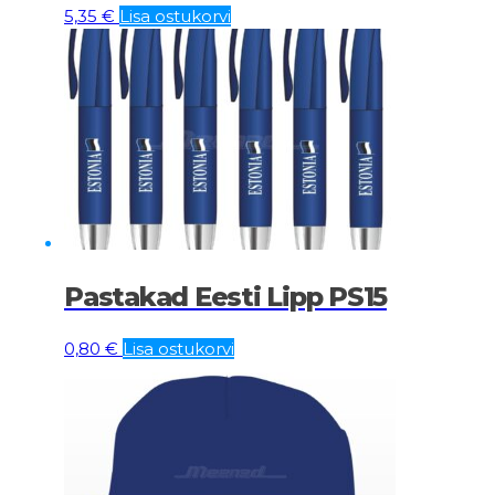
5,35
€
Lisa ostukorvi
Pastakad Eesti Lipp PS15
0,80
€
Lisa ostukorvi