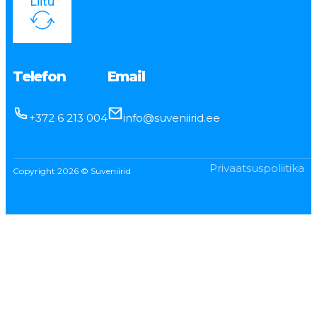
Liitu
Telefon
Email
+372 6 213 004
info@suveniirid.ee
Privaatsuspoliitika
Copyright 2026 © Suveniirid