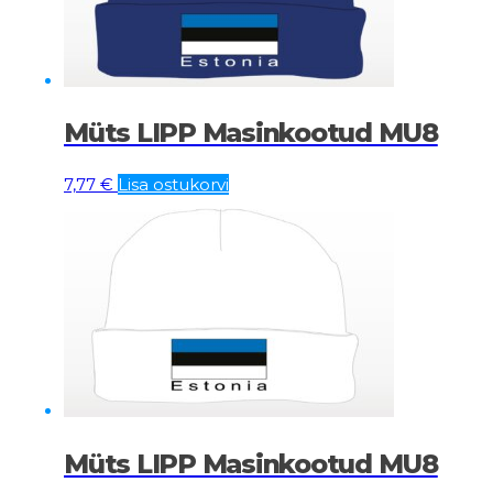
Müts LIPP Masinkootud MU8
7,77
€
Lisa ostukorvi
Müts LIPP Masinkootud MU8