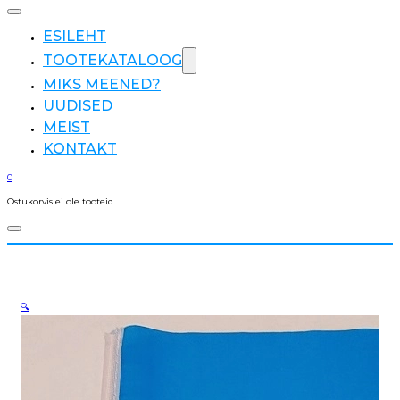
ESILEHT
TOOTEKATALOOG
MIKS MEENED?
UUDISED
MEIST
KONTAKT
0
Ostukorvis ei ole tooteid.
🔍