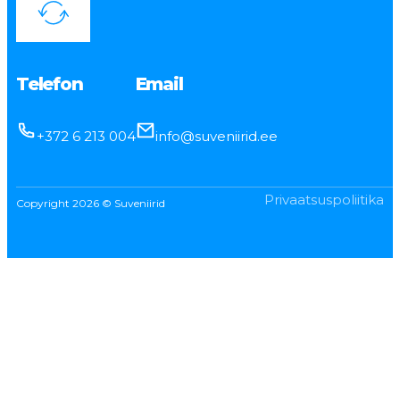
Telefon
Email
+372 6 213 004
info@suveniirid.ee
Privaatsuspoliitika
Copyright 2026 © Suveniirid