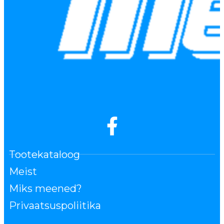
Tootekataloog
Meist
Miks meened?
Privaatsuspoliitika