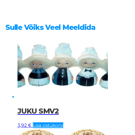
Sulle Võiks Veel Meeldida
JUKU SMV2
3,92
€
Lisa ostukorvi