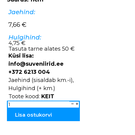
Jaehind:
7,66
€
Hulgihind:
4,75 €
Tasuta tarne alates 50 €
Küsi lisa:
info@suveniirid.ee
+372 6213 004
Jaehind (sisaldab km.-i),
Hulgihind (+ km.)
Toote kood:
KEIT
Kelluke
jõuluvana
KEIT
kogus
Lisa ostukorvi