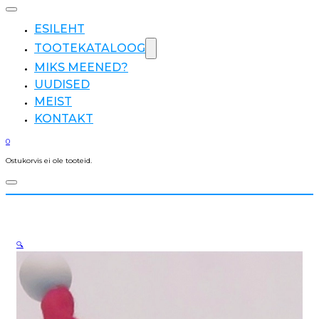
ESILEHT
TOOTEKATALOOG
MIKS MEENED?
UUDISED
MEIST
KONTAKT
0
Ostukorvis ei ole tooteid.
🔍