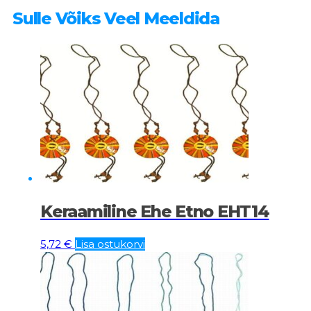
Sulle Võiks Veel Meeldida
Keraamiline Ehe Etno EHT14
5,72
€
Lisa ostukorvi