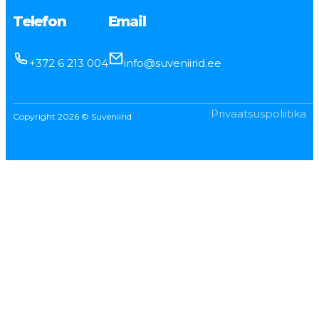
Telefon
Email
+372 6 213 004
info@suveniirid.ee
Privaatsuspoliitika
Copyright 2026 © Suveniirid