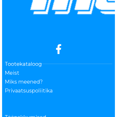
Tootekataloog
Meist
Miks meened?
Privaatsuspoliitika