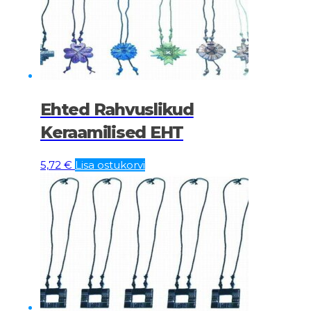
Ehted Rahvuslikud
Keraamilised EHT
5,72
€
Lisa ostukorvi