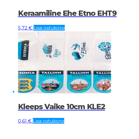
Keraamiline Ehe Etno EHT9
5,72
€
Lisa ostukorvi
Kleeps Vaike 10cm KLE2
0,61
€
Lisa ostukorvi