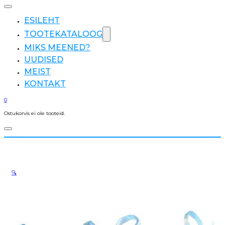
ESILEHT
TOOTEKATALOOG
MIKS MEENED?
UUDISED
MEIST
KONTAKT
0
Ostukorvis ei ole tooteid.
🔍