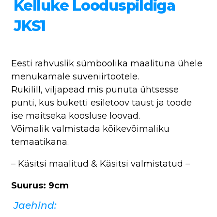
Kelluke Looduspildiga
JKS1
Eesti rahvuslik sümboolika maalituna ühele
menukamale suveniirtootele.
Rukilill, viljapead mis punuta ühtsesse
punti, kus buketti esiletoov taust ja toode
ise maitseka koosluse loovad.
Võimalik valmistada kõikevõimaliku
temaatikana.
– Käsitsi maalitud & Käsitsi valmistatud –
Suurus: 9cm
Jaehind: