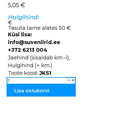
5,05
€
Hulgihind:
€
Tasuta tarne alates 50 €
Küsi lisa:
info@suveniirid.ee
+372 6213 004
Jaehind (sisaldab km.-i),
Hulgihind (+ km.)
Toote kood:
JKS1
Kelluke
looduspildiga
JKS1
kogus
Lisa ostukorvi