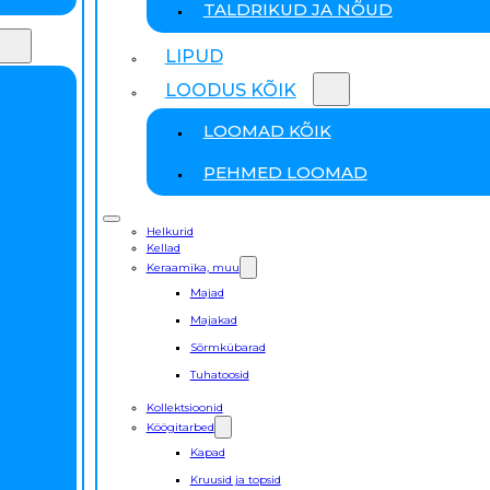
TALDRIKUD JA NÕUD
LIPUD
LOODUS KÕIK
LOOMAD KÕIK
PEHMED LOOMAD
Helkurid
Kellad
Keraamika, muu
Majad
Majakad
Sõrmkübarad
Tuhatoosid
Kollektsioonid
Köögitarbed
Kapad
Kruusid ja topsid