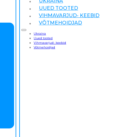
UKRAINA
UUED TOOTED
VIHMAVARJUD- KEEBID
VÕTMEHOIDJAD
Ukraina
Uued tooted
Vihmavarjud- keebid
Võtmehoidjad