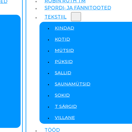
ROBIN RUTH TM
SED
SPORDI- JA FÄNNITOOTED
TEKSTIIL
KINDAD
KOTID
MÜTSID
PÜKSID
SALLID
SAUNAMÜTSID
SOKID
T SÄRGID
VILLANE
TÖÖD