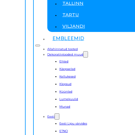
TALLINN
TARTU
VILJANDI
EMBLEEMID
Allahinnatud tooted
Dekoratiivtooded muud
Ehted
Käepaelad
Kellukesed
Klepsud
Küünlad
Lumekuulid
Munad
Eesti
Eesti Lipu värvides
ETNO