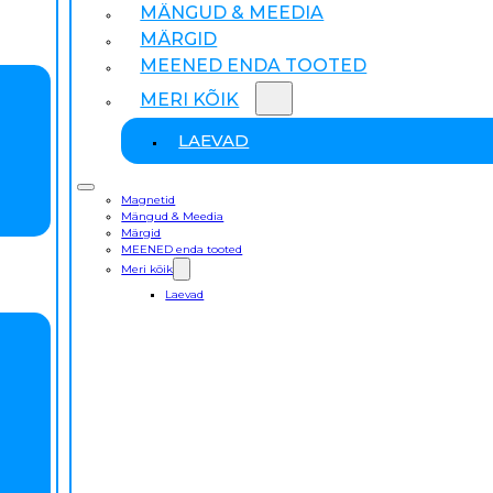
MÄNGUD & MEEDIA
MÄRGID
MEENED ENDA TOOTED
MERI KÕIK
LAEVAD
Magnetid
Mängud & Meedia
Märgid
MEENED enda tooted
Meri kõik
Laevad