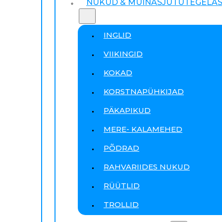
NUKUD & MUINASJUTUTEGELA
INGLID
VIIKINGID
KOKAD
KORSTNAPÜHKIJAD
PÄKAPIKUD
MERE- KALAMEHED
PÕDRAD
RAHVARIIDES NUKUD
RÜÜTLID
TROLLID