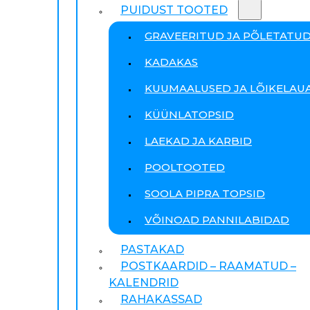
PUIDUST TOOTED
GRAVEERITUD JA PÕLETATU
KADAKAS
KUUMAALUSED JA LÕIKELAU
KÜÜNLATOPSID
LAEKAD JA KARBID
POOLTOOTED
SOOLA PIPRA TOPSID
VÕINOAD PANNILABIDAD
PASTAKAD
POSTKAARDID – RAAMATUD –
KALENDRID
RAHAKASSAD