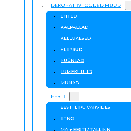
DEKORATIIVTOODED MUUD
EHTED
KÄEPAELAD
KELLUKESED
KLEPSUD
KÜÜNLAD
LUMEKUULID
MUNAD
EESTI
EESTI LIPU VÄRVIDES
ETNO
MA ♥ EESTI / TALLINN