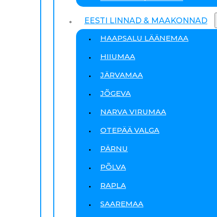
EESTI LINNAD & MAAKONNAD
HAAPSALU LÄÄNEMAA
HIIUMAA
JÄRVAMAA
JÕGEVA
NARVA VIRUMAA
OTEPÄÄ VALGA
PÄRNU
PÕLVA
RAPLA
SAAREMAA