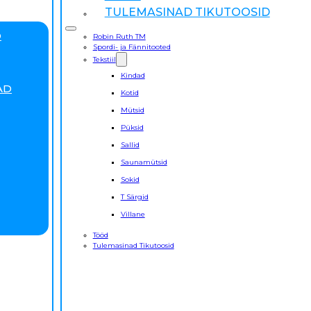
TULEMASINAD TIKUTOOSID
D
Robin Ruth TM
Spordi- ja Fännitooted
Tekstiil
Kindad
AD
Kotid
Mütsid
Püksid
Sallid
Saunamütsid
Sokid
T Särgid
Villane
Tööd
Tulemasinad Tikutoosid