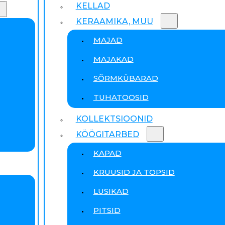
KELLAD
KERAAMIKA, MUU
MAJAD
MAJAKAD
SÕRMKÜBARAD
TUHATOOSID
KOLLEKTSIOONID
KÖÖGITARBED
KAPAD
KRUUSID JA TOPSID
LUSIKAD
PITSID