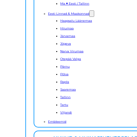
Ma ♥ Eesti / Tallinn
Eesti Linnad & Maakonnad
Haapsalu Läänemaa
Hiiumaa
Järvamaa
Jõgeva
Narva Virumaa
Otepää Valga
Pärnu
Põlva
Rapla
Saaremaa
Tallinn
Tartu
Viljandi
Embleemid