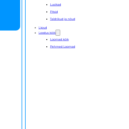
Lusikad
Pitsid
Taldrikud ja nõud
Lipud
Loodus kõik
Loomad kõik
Pehmed Loomad