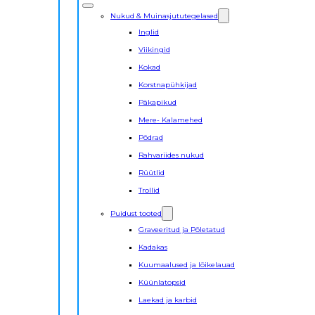
Nukud & Muinasjututegelased
Inglid
Viikingid
Kokad
Korstnapühkijad
Päkapikud
Mere- Kalamehed
Põdrad
Rahvariides nukud
Rüütlid
Trollid
Puidust tooted
Graveeritud ja Põletatud
Kadakas
Kuumaalused ja lõikelauad
Küünlatopsid
Laekad ja karbid