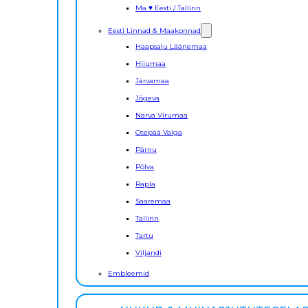
Ma ♥ Eesti / Tallinn
Eesti Linnad & Maakonnad
Haapsalu Läänemaa
Hiiumaa
Järvamaa
Jõgeva
Narva Virumaa
Otepää Valga
Pärnu
Põlva
Rapla
Saaremaa
Tallinn
Tartu
Viljandi
Embleemid