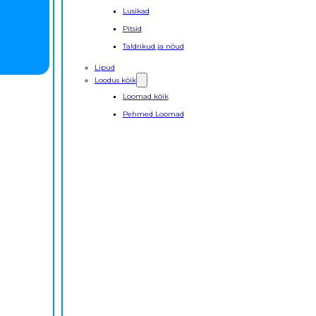
Lusikad
Pitsid
Taldrikud ja nõud
Lipud
Loodus kõik
Loomad kõik
Pehmed Loomad