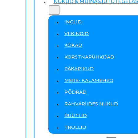
NUKUD & MUINASJUTUTEGELA
INGLID
VIIKINGID
KOKAD
KORSTNAPÜHKIJAD
PÄKAPIKUD
MERE- KALAMEHED
PÕDRAD
RAHVARIIDES NUKUD
RÜÜTLID
TROLLID