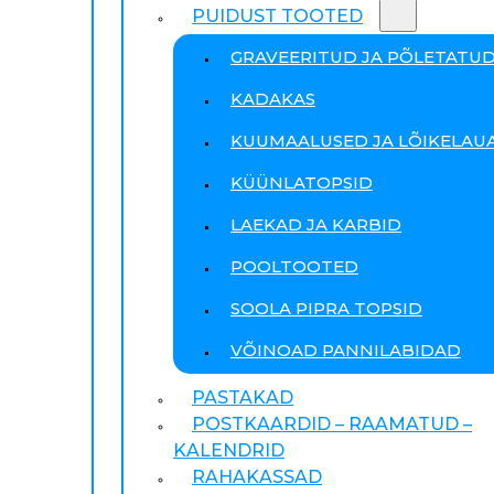
PUIDUST TOOTED
GRAVEERITUD JA PÕLETATU
KADAKAS
KUUMAALUSED JA LÕIKELAU
KÜÜNLATOPSID
LAEKAD JA KARBID
POOLTOOTED
SOOLA PIPRA TOPSID
VÕINOAD PANNILABIDAD
PASTAKAD
POSTKAARDID – RAAMATUD –
KALENDRID
RAHAKASSAD