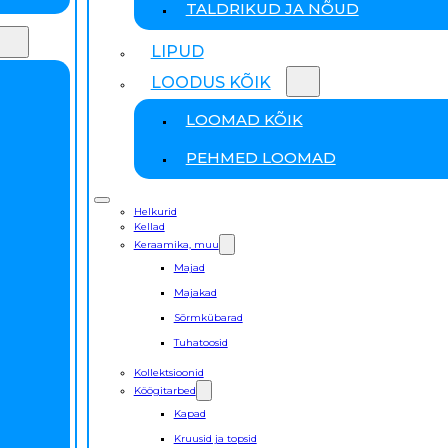
TALDRIKUD JA NÕUD
LIPUD
LOODUS KÕIK
LOOMAD KÕIK
PEHMED LOOMAD
Helkurid
Kellad
Keraamika, muu
Majad
Majakad
Sõrmkübarad
Tuhatoosid
Kollektsioonid
Köögitarbed
Kapad
Kruusid ja topsid