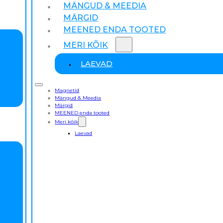
MÄNGUD & MEEDIA
MÄRGID
MEENED ENDA TOOTED
MERI KÕIK
LAEVAD
Magnetid
Mängud & Meedia
Märgid
MEENED enda tooted
Meri kõik
Laevad