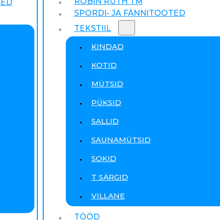
ROBIN RUTH TM
SED
SPORDI- JA FÄNNITOOTED
TEKSTIIL
KINDAD
KOTID
MÜTSID
PÜKSID
SALLID
SAUNAMÜTSID
SOKID
T SÄRGID
VILLANE
TÖÖD