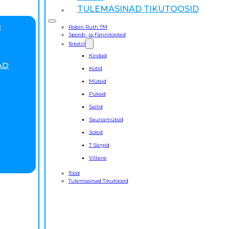
TULEMASINAD TIKUTOOSID
D
Robin Ruth TM
Spordi- ja Fännitooted
Tekstiil
Kindad
AD
Kotid
Mütsid
Püksid
Sallid
Saunamütsid
Sokid
T Särgid
Villane
Tööd
Tulemasinad Tikutoosid