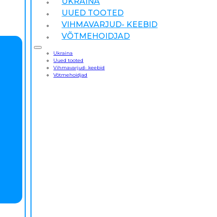
UKRAINA
UUED TOOTED
VIHMAVARJUD- KEEBID
VÕTMEHOIDJAD
Ukraina
Uued tooted
Vihmavarjud- keebid
Võtmehoidjad