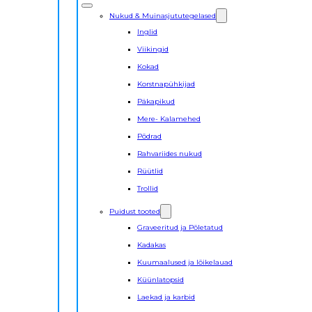
Nukud & Muinasjututegelased
Inglid
Viikingid
Kokad
Korstnapühkijad
Päkapikud
Mere- Kalamehed
Põdrad
Rahvariides nukud
Rüütlid
Trollid
Puidust tooted
Graveeritud ja Põletatud
Kadakas
Kuumaalused ja lõikelauad
Küünlatopsid
Laekad ja karbid