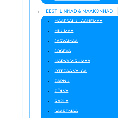
EESTI LINNAD & MAAKONNAD
HAAPSALU LÄÄNEMAA
HIIUMAA
JÄRVAMAA
JÕGEVA
NARVA VIRUMAA
OTEPÄÄ VALGA
PÄRNU
PÕLVA
RAPLA
SAAREMAA