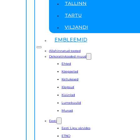
TALLINN
TARTU
VILJANDI
EMBLEEMID
Allahinnatud tooted
Dekoratiivtooded muud
Ehted
Käepaelad
Kellukesed
Klepsud
Küünlad
Lumekuulid
Munad
Eesti
Eesti Lipu värvides
ETNO