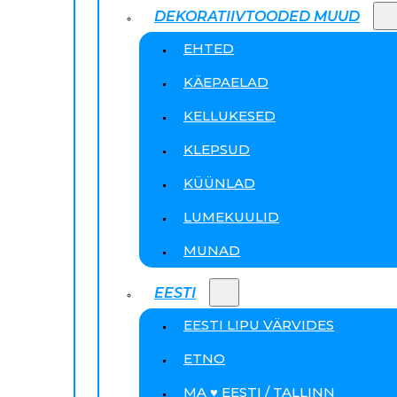
DEKORATIIVTOODED MUUD
EHTED
KÄEPAELAD
KELLUKESED
KLEPSUD
KÜÜNLAD
LUMEKUULID
MUNAD
EESTI
EESTI LIPU VÄRVIDES
ETNO
MA ♥ EESTI / TALLINN