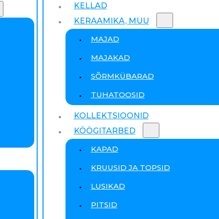
KELLAD
KERAAMIKA, MUU
MAJAD
MAJAKAD
SÕRMKÜBARAD
TUHATOOSID
KOLLEKTSIOONID
KÖÖGITARBED
KAPAD
KRUUSID JA TOPSID
LUSIKAD
PITSID