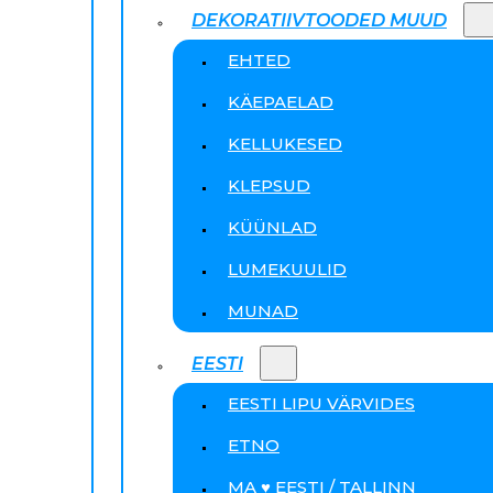
DEKORATIIVTOODED MUUD
EHTED
KÄEPAELAD
KELLUKESED
KLEPSUD
KÜÜNLAD
LUMEKUULID
MUNAD
EESTI
EESTI LIPU VÄRVIDES
ETNO
MA ♥ EESTI / TALLINN