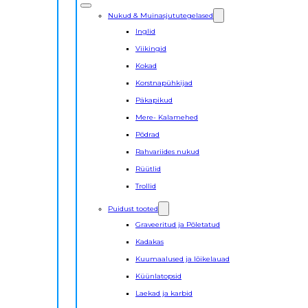
Nukud & Muinasjututegelased
Inglid
Viikingid
Kokad
Korstnapühkijad
Päkapikud
Mere- Kalamehed
Põdrad
Rahvariides nukud
Rüütlid
Trollid
Puidust tooted
Graveeritud ja Põletatud
Kadakas
Kuumaalused ja lõikelauad
Küünlatopsid
Laekad ja karbid