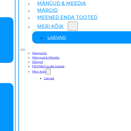
MÄNGUD & MEEDIA
MÄRGID
MEENED ENDA TOOTED
MERI KÕIK
LAEVAD
Magnetid
Mängud & Meedia
Märgid
MEENED enda tooted
Meri kõik
Laevad