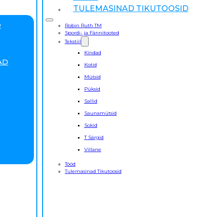
TULEMASINAD TIKUTOOSID
D
Robin Ruth TM
Spordi- ja Fännitooted
Tekstiil
Kindad
AD
Kotid
Mütsid
Püksid
Sallid
Saunamütsid
Sokid
T Särgid
Villane
Tööd
Tulemasinad Tikutoosid