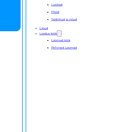
Lusikad
Pitsid
Taldrikud ja nõud
Lipud
Loodus kõik
Loomad kõik
Pehmed Loomad