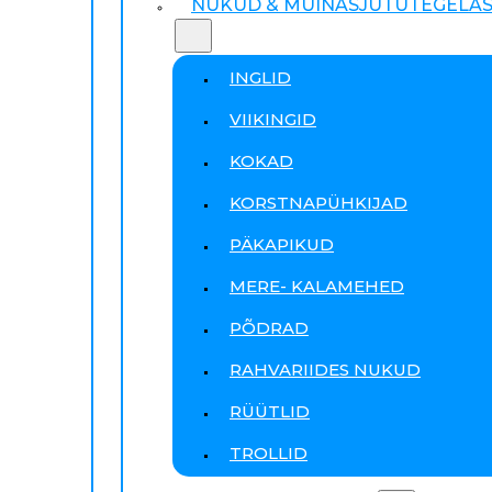
NUKUD & MUINASJUTUTEGELA
INGLID
VIIKINGID
KOKAD
KORSTNAPÜHKIJAD
PÄKAPIKUD
MERE- KALAMEHED
PÕDRAD
RAHVARIIDES NUKUD
RÜÜTLID
TROLLID