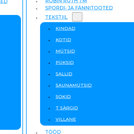
ROBIN RUTH TM
SED
SPORDI- JA FÄNNITOOTED
TEKSTIIL
KINDAD
KOTID
MÜTSID
PÜKSID
SALLID
SAUNAMÜTSID
SOKID
T SÄRGID
VILLANE
TÖÖD