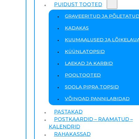
PUIDUST TOOTED
GRAVEERITUD JA PÕLETATU
KADAKAS
KUUMAALUSED JA LÕIKELAU
KÜÜNLATOPSID
LAEKAD JA KARBID
POOLTOOTED
SOOLA PIPRA TOPSID
VÕINOAD PANNILABIDAD
PASTAKAD
POSTKAARDID – RAAMATUD –
KALENDRID
RAHAKASSAD