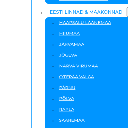
EESTI LINNAD & MAAKONNAD
HAAPSALU LÄÄNEMAA
HIIUMAA
JÄRVAMAA
JÕGEVA
NARVA VIRUMAA
OTEPÄÄ VALGA
PÄRNU
PÕLVA
RAPLA
SAAREMAA