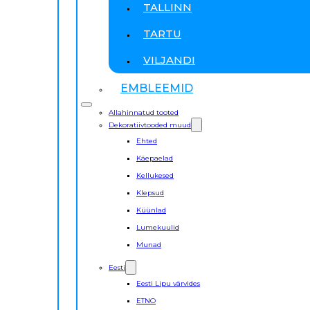
TALLINN
TARTU
VILJANDI
EMBLEEMID
Allahinnatud tooted
Dekoratiivtooded muud
Ehted
Käepaelad
Kellukesed
Klepsud
Küünlad
Lumekuulid
Munad
Eesti
Eesti Lipu värvides
ETNO