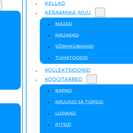
KELLAD
KERAAMIKA, MUU
MAJAD
MAJAKAD
SÕRMKÜBARAD
TUHATOOSID
KOLLEKTSIOONID
KÖÖGITARBED
KAPAD
KRUUSID JA TOPSID
LUSIKAD
PITSID