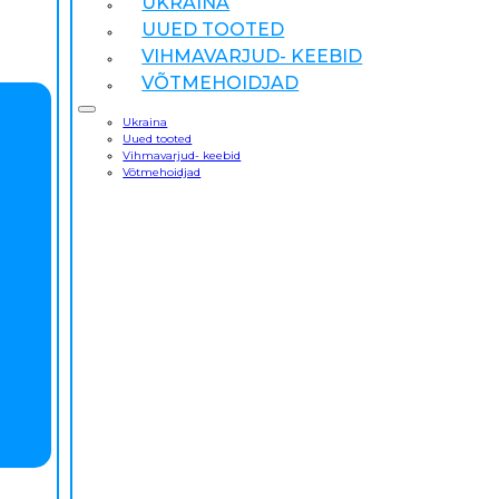
UKRAINA
UUED TOOTED
VIHMAVARJUD- KEEBID
VÕTMEHOIDJAD
Ukraina
Uued tooted
Vihmavarjud- keebid
Võtmehoidjad