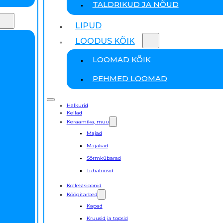
TALDRIKUD JA NÕUD
LIPUD
LOODUS KÕIK
LOOMAD KÕIK
PEHMED LOOMAD
Helkurid
Kellad
Keraamika, muu
Majad
Majakad
Sõrmkübarad
Tuhatoosid
Kollektsioonid
Köögitarbed
Kapad
Kruusid ja topsid