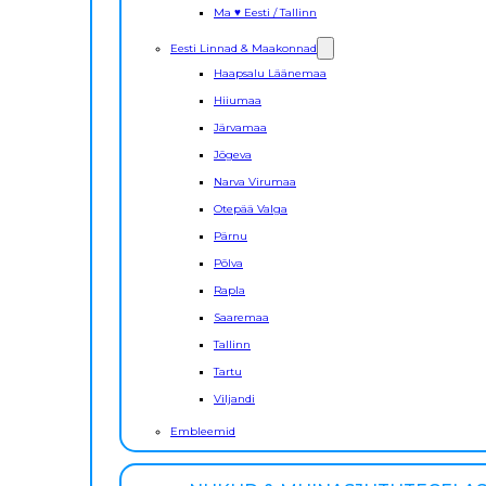
Ma ♥ Eesti / Tallinn
Eesti Linnad & Maakonnad
Haapsalu Läänemaa
Hiiumaa
Järvamaa
Jõgeva
Narva Virumaa
Otepää Valga
Pärnu
Põlva
Rapla
Saaremaa
Tallinn
Tartu
Viljandi
Embleemid